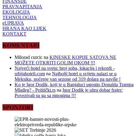
FINANSIJE
PRAVNAPITANJA
EKOLOGIJA
TEHNOLOGIJA
eUPRAVA
HRANA KAO LIJEK
KONTAKT
KOMENTARI
Milorad curcic
na
KINESKE KOPIJE SATOVA NE
MOŽETE OTKRITI GOLIM OKOM !!!
Najveći hotel na svetu: broj soba, lokacija i rekordi -
srbijahoteli.com
na
Najbolji hotel u svijetu nalazi se u
Meksiku, noćenje van sezone od 319 dolara pa naviše !
Ko je Igor Dodik, koji je u Banjaluci ugostio Donalda Trampa
Mlađeg? - Politički.rs
na
Igor Dodik je ultra dobar frajer:
Povezivali su ga sa mnogima !!!
SPONZORI