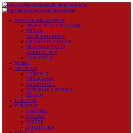
Skip
to
content
Novosti
NOVOSTI EKONOMIJA
Plus
INVESTICIJE I FINANSIJE
POSAO
Portal
POLJOPRIVREDA
pozitivnih
GRAĐEVINARSTVO
vijesti
PRAVNA PITANJA
ENERGETIKA
EKOLOGIJA
Politika +
DRUŠTVO
LIČNOSTI
DEŠAVANJA
BANJALUKA
REPUBLIKA SRPSKA
REGION
TURIZAM
ZDRAVLJE
DOKTOR
GASTRO
VJEŽBE
KOZMETIKA
KULTURA