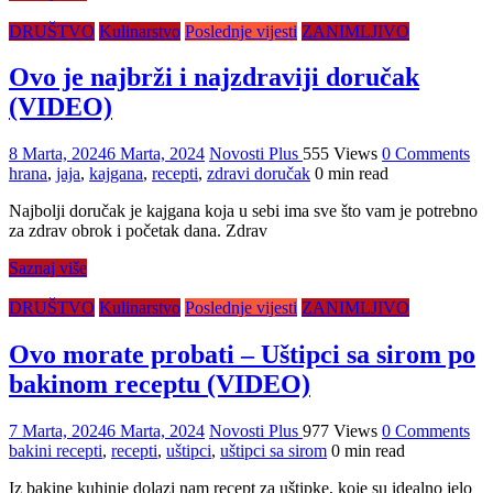
DRUŠTVO
Kulinarstvo
Poslednje vijesti
ZANIMLJIVO
Ovo je najbrži i najzdraviji doručak
(VIDEO)
8 Marta, 2024
6 Marta, 2024
Novosti Plus
555 Views
0 Comments
hrana
,
jaja
,
kajgana
,
recepti
,
zdravi doručak
0 min read
Najbolji doručak je kajgana koja u sebi ima sve što vam je potrebno
za zdrav obrok i početak dana. Zdrav
Saznaj više
DRUŠTVO
Kulinarstvo
Poslednje vijesti
ZANIMLJIVO
Ovo morate probati – Uštipci sa sirom po
bakinom receptu (VIDEO)
7 Marta, 2024
6 Marta, 2024
Novosti Plus
977 Views
0 Comments
bakini recepti
,
recepti
,
uštipci
,
uštipci sa sirom
0 min read
Iz bakine kuhinje dolazi nam recept za uštipke, koje su idealno jelo