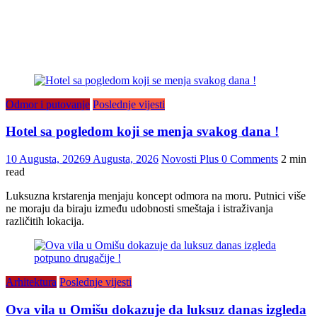
Odmor i putovanje
Poslednje vijesti
Hotel sa pogledom koji se menja svakog dana !
10 Augusta, 2026
9 Augusta, 2026
Novosti Plus
0 Comments
2 min
read
Luksuzna krstarenja menjaju koncept odmora na moru. Putnici više
ne moraju da biraju između udobnosti smeštaja i istraživanja
različitih lokacija.
Arhitektura
Poslednje vijesti
Ova vila u Omišu dokazuje da luksuz danas izgleda