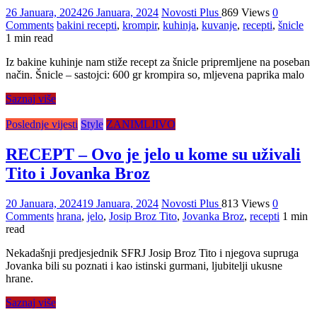
26 Januara, 2024
26 Januara, 2024
Novosti Plus
869 Views
0
Comments
bakini recepti
,
krompir
,
kuhinja
,
kuvanje
,
recepti
,
šnicle
1 min read
Iz bakine kuhinje nam stiže recept za šnicle pripremljene na poseban
način. Šnicle – sastojci: 600 gr krompira so, mljevena paprika malo
Saznaj više
Poslednje vijesti
Style
ZANIMLJIVO
RECEPT – Ovo je jelo u kome su uživali
Tito i Jovanka Broz
20 Januara, 2024
19 Januara, 2024
Novosti Plus
813 Views
0
Comments
hrana
,
jelo
,
Josip Broz Tito
,
Jovanka Broz
,
recepti
1 min
read
Nekadašnji predjesjednik SFRJ Josip Broz Tito i njegova supruga
Jovanka bili su poznati i kao istinski gurmani, ljubitelji ukusne
hrane.
Saznaj više