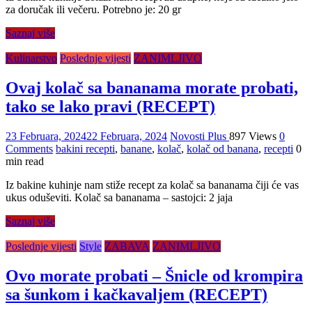
za doručak ili večeru. Potrebno je: 20 gr
Saznaj više
Kulinarstvo
Poslednje vijesti
ZANIMLJIVO
Ovaj kolač sa bananama morate probati,
tako se lako pravi (RECEPT)
23 Februara, 2024
22 Februara, 2024
Novosti Plus
897 Views
0
Comments
bakini recepti
,
banane
,
kolač
,
kolač od banana
,
recepti
0
min read
Iz bakine kuhinje nam stiže recept za kolač sa bananama čiji će vas
ukus oduševiti. Kolač sa bananama – sastojci: 2 jaja
Saznaj više
Poslednje vijesti
Style
ZABAVA
ZANIMLJIVO
Ovo morate probati – Šnicle od krompira
sa šunkom i kačkavaljem (RECEPT)