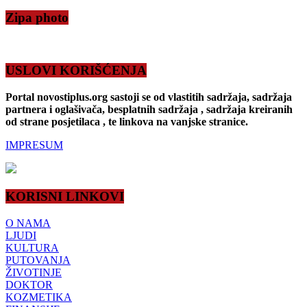
Zipa photo
USLOVI KORIŠĆENJA
Portal novostiplus.org sastoji se od vlastitih sadržaja, sadržaja
partnera i oglašivača, besplatnih sadržaja , sadržaja kreiranih
od strane posjetilaca , te linkova na vanjske stranice.
IMPRESUM
KORISNI LINKOVI
O NAMA
LJUDI
KULTURA
PUTOVANJA
ŽIVOTINJE
DOKTOR
KOZMETIKA