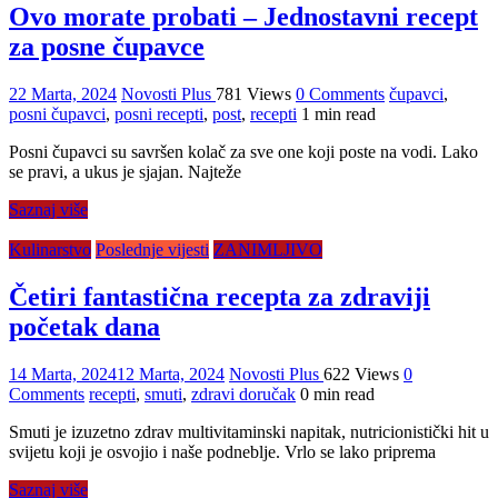
Ovo morate probati – Jednostavni recept
za posne čupavce
22 Marta, 2024
Novosti Plus
781 Views
0 Comments
čupavci
,
posni čupavci
,
posni recepti
,
post
,
recepti
1 min read
Posni čupavci su savršen kolač za sve one koji poste na vodi. Lako
se pravi, a ukus je sjajan. Najteže
Saznaj više
Kulinarstvo
Poslednje vijesti
ZANIMLJIVO
Četiri fantastična recepta za zdraviji
početak dana
14 Marta, 2024
12 Marta, 2024
Novosti Plus
622 Views
0
Comments
recepti
,
smuti
,
zdravi doručak
0 min read
Smuti je izuzetno zdrav multivitaminski napitak, nutricionistički hit u
svijetu koji je osvojio i naše podneblje. Vrlo se lako priprema
Saznaj više