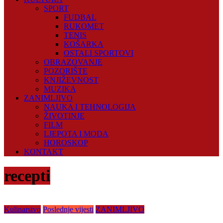
SPORT
FUDBAL
RUKOMET
TENIS
KOŠARKA
OSTALI SPORTOVI
OBRAZOVANJE
POZORIŠTE
KNJIŽEVNOST
MUZIKA
ZANIMLJIVO
NAUKA I TEHNOLOGIJA
ŽIVOTINJE
FILM
LJEPOTA I MODA
HOROSKOP
KONTAKT
recepti
Kulinarstvo
Poslednje vijesti
ZANIMLJIVO