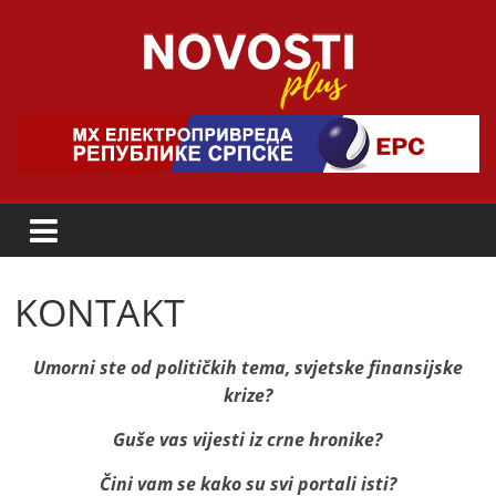
Skip
to
content
Novosti
Plus
P
o
r
KONTAKT
t
a
Umorni ste od političkih tema, svjetske finansijske
l
krize?
p
o
Guše vas vijesti iz crne hronike?
z
Čini vam se kako su svi portali isti?