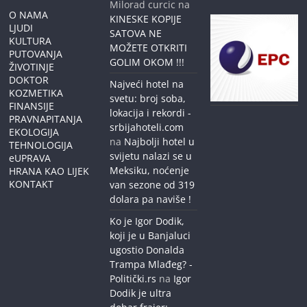
Milorad curcic
na
O NAMA
KINESKE KOPIJE
LJUDI
SATOVA NE
KULTURA
MOŽETE OTKRITI
PUTOVANJA
GOLIM OKOM !!!
ŽIVOTINJE
DOKTOR
Najveći hotel na
KOZMETIKA
svetu: broj soba,
FINANSIJE
lokacija i rekordi -
PRAVNAPITANJA
srbijahoteli.com
EKOLOGIJA
na
Najbolji hotel u
TEHNOLOGIJA
svijetu nalazi se u
eUPRAVA
Meksiku, noćenje
HRANA KAO LIJEK
KONTAKT
van sezone od 319
dolara pa naviše !
Ko je Igor Dodik,
koji je u Banjaluci
ugostio Donalda
Trampa Mlađeg? -
Politički.rs
na
Igor
Dodik je ultra