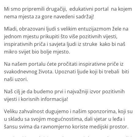
i
Mi smo pripremili drugačiji, edukativni portal na kojem
t
nema mjesta za gore navedeni sadržaj!
i
v
Mladi, obrazovani ljudi s velikim entuzijazmom žele na
n
jednom mjestu prikupiti što više pozitivnih vijesti,
inspirativnih priča i savjeta ljudi iz struke kako bi naš
i
mikro svijet bio bolje mjesto.
h
v
Na našem portalu ćete pročitati inspirativne priče iz
i
svakodnevnog života. Upoznati ljude koji bi trebali biti
j
naši uzori.
e
Naš cilj je da budemo prvi i najvažniji izvor pozitivnih
s
vijesti i korisnih informacija!
t
Veliku zahvalnost dugujemo i našim sponzorima, koji su
i
u skladu sa svojim mogućnostima, dali vjetar u leđa i
šansu svima da ravnomjerno koriste medijski prostor.