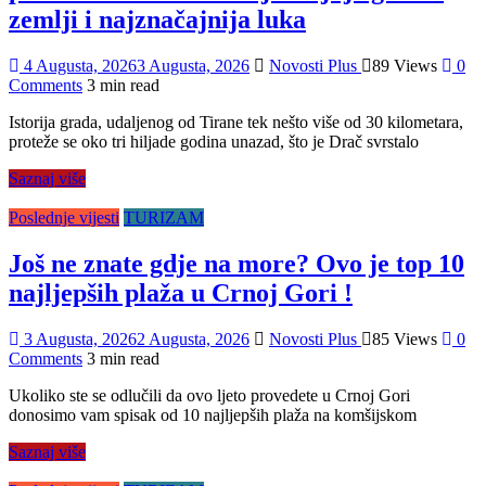
zemlji i najznačajnija luka
4 Augusta, 2026
3 Augusta, 2026
Novosti Plus
89 Views
0
Comments
3 min read
Istorija grada, udaljenog od Tirane tek nešto više od 30 kilometara,
proteže se oko tri hiljade godina unazad, što je Drač svrstalo
Saznaj više
Poslednje vijesti
TURIZAM
Još ne znate gdje na more? Ovo je top 10
najljepših plaža u Crnoj Gori !
3 Augusta, 2026
2 Augusta, 2026
Novosti Plus
85 Views
0
Comments
3 min read
Ukoliko ste se odlučili da ovo ljeto provedete u Crnoj Gori
donosimo vam spisak od 10 najljepših plaža na komšijskom
Saznaj više