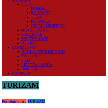
SPORT
FUDBAL
RUKOMET
TENIS
KOŠARKA
OSTALI SPORTOVI
OBRAZOVANJE
POZORIŠTE
KNJIŽEVNOST
MUZIKA
ZANIMLJIVO
NAUKA I TEHNOLOGIJA
ŽIVOTINJE
FILM
LJEPOTA I MODA
HOROSKOP
KONTAKT
TURIZAM
Poslednje vijesti
TURIZAM