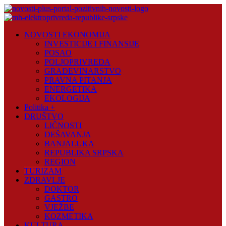
Skip
to
content
Novosti
NOVOSTI EKONOMIJA
Plus
INVESTICIJE I FINANSIJE
POSAO
Portal
POLJOPRIVREDA
pozitivnih
GRAĐEVINARSTVO
vijesti
PRAVNA PITANJA
ENERGETIKA
EKOLOGIJA
Politika +
DRUŠTVO
LIČNOSTI
DEŠAVANJA
BANJALUKA
REPUBLIKA SRPSKA
REGION
TURIZAM
ZDRAVLJE
DOKTOR
GASTRO
VJEŽBE
KOZMETIKA
KULTURA