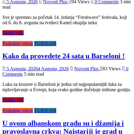
5 Augusta, 2026
Novosti Plus
94 Views
0 Comments
3 min
read
Sve je spremno za početak 14. izdanja “Freshwave” festivala, koji
od 6. do 8. avgusta na tvrđavi Kastel okuplja neka
Saznaj više
Poslednje vijesti
TURIZAM
Kako da provedete 24 sata u Barseloni !
5 Augusta, 2026
4 Augusta, 2026
Novosti Plus
83 Views
0
Comments
5 min read
Luka za kruzere u Barseloni je jedna od najpopularnijih luka za
isplovljavanje u Evropi, koja svake godine dočekuje milione gostiju.
Saznaj više
Poslednje vijesti
TURIZAM
U ovom albanskom gradu su i džamija i
pravoslavna crkva: Najstariji je grad u