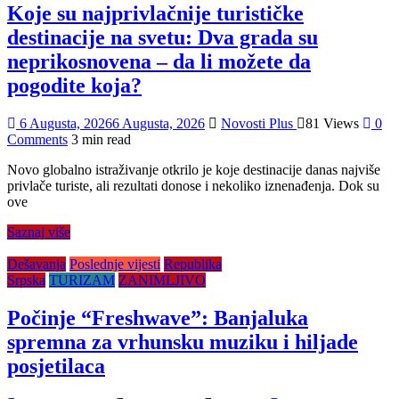
Koje su najprivlačnije turističke
destinacije na svetu: Dva grada su
neprikosnovena – da li možete da
pogodite koja?
6 Augusta, 2026
6 Augusta, 2026
Novosti Plus
81 Views
0
Comments
3 min read
Novo globalno istraživanje otkrilo je koje destinacije danas najviše
privlače turiste, ali rezultati donose i nekoliko iznenađenja. Dok su
ove
Saznaj više
Dešavanja
Poslednje vijesti
Republika
Srpska
TURIZAM
ZANIMLJIVO
Počinje “Freshwave”: Banjaluka
spremna za vrhunsku muziku i hiljade
posjetilaca