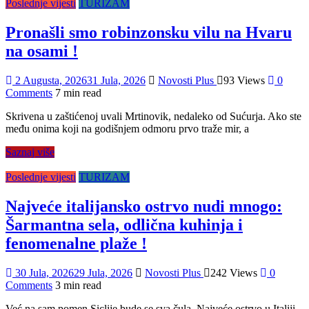
Poslednje vijesti
TURIZAM
Pronašli smo robinzonsku vilu na Hvaru
na osami !
2 Augusta, 2026
31 Jula, 2026
Novosti Plus
93 Views
0
Comments
7 min read
Skrivena u zaštićenoj uvali Mrtinovik, nedaleko od Sućurja. Ako ste
među onima koji na godišnjem odmoru prvo traže mir, a
Saznaj više
Poslednje vijesti
TURIZAM
Najveće italijansko ostrvo nudi mnogo:
Šarmantna sela, odlična kuhinja i
fenomenalne plaže !
30 Jula, 2026
29 Jula, 2026
Novosti Plus
242 Views
0
Comments
3 min read
Već na sam pomen Siclije bude se sva čula. Najveće ostrvo u Italiji