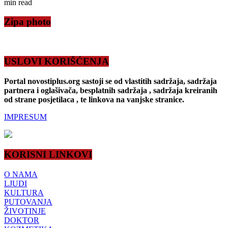
min read
Zipa photo
USLOVI KORIŠĆENJA
Portal novostiplus.org sastoji se od vlastitih sadržaja, sadržaja
partnera i oglašivača, besplatnih sadržaja , sadržaja kreiranih
od strane posjetilaca , te linkova na vanjske stranice.
IMPRESUM
KORISNI LINKOVI
O NAMA
LJUDI
KULTURA
PUTOVANJA
ŽIVOTINJE
DOKTOR