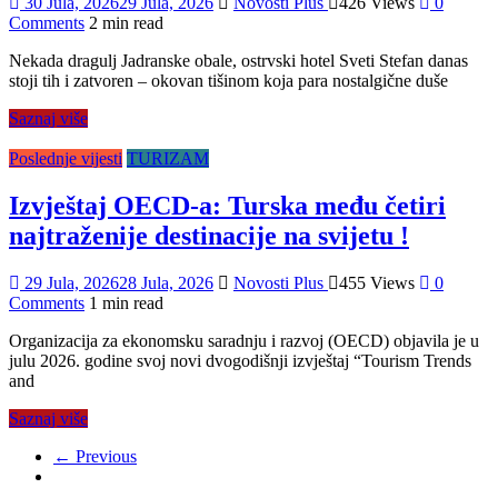
30 Jula, 2026
29 Jula, 2026
Novosti Plus
426 Views
0
Comments
2 min read
Nekada dragulj Jadranske obale, ostrvski hotel Sveti Stefan danas
stoji tih i zatvoren – okovan tišinom koja para nostalgične duše
Saznaj više
Poslednje vijesti
TURIZAM
Izvještaj OECD-a: Turska među četiri
najtraženije destinacije na svijetu !
29 Jula, 2026
28 Jula, 2026
Novosti Plus
455 Views
0
Comments
1 min read
Organizacija za ekonomsku saradnju i razvoj (OECD) objavila je u
julu 2026. godine svoj novi dvogodišnji izvještaj “Tourism Trends
and
Saznaj više
← Previous