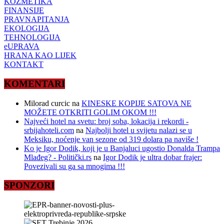
KOZMETIKA
FINANSIJE
PRAVNAPITANJA
EKOLOGIJA
TEHNOLOGIJA
eUPRAVA
HRANA KAO LIJEK
KONTAKT
KOMENTARI
Milorad curcic
na
KINESKE KOPIJE SATOVA NE
MOŽETE OTKRITI GOLIM OKOM !!!
Najveći hotel na svetu: broj soba, lokacija i rekordi -
srbijahoteli.com
na
Najbolji hotel u svijetu nalazi se u
Meksiku, noćenje van sezone od 319 dolara pa naviše !
Ko je Igor Dodik, koji je u Banjaluci ugostio Donalda Trampa
Mlađeg? - Politički.rs
na
Igor Dodik je ultra dobar frajer:
Povezivali su ga sa mnogima !!!
SPONZORI