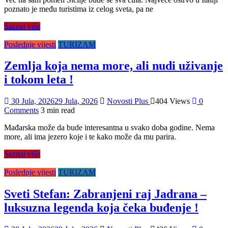
poznato je među turistima iz celog sveta, pa ne
Saznaj više
Poslednje vijesti
TURIZAM
Zemlja koja nema more, ali nudi uživanje
i tokom leta !
30 Jula, 2026
29 Jula, 2026
Novosti Plus
404 Views
0
Comments
3 min read
Mađarska može da bude interesantna u svako doba godine. Nema
more, ali ima jezero koje i te kako može da mu parira.
Saznaj više
Poslednje vijesti
TURIZAM
Sveti Stefan: Zabranjeni raj Jadrana –
luksuzna legenda koja čeka buđenje !