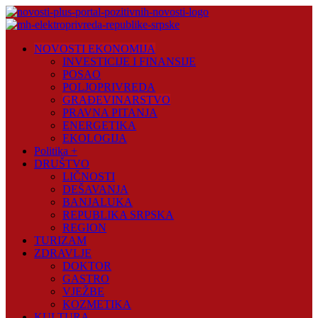
Skip
to
content
Novosti
NOVOSTI EKONOMIJA
Plus
INVESTICIJE I FINANSIJE
POSAO
Portal
POLJOPRIVREDA
pozitivnih
GRAĐEVINARSTVO
vijesti
PRAVNA PITANJA
ENERGETIKA
EKOLOGIJA
Politika +
DRUŠTVO
LIČNOSTI
DEŠAVANJA
BANJALUKA
REPUBLIKA SRPSKA
REGION
TURIZAM
ZDRAVLJE
DOKTOR
GASTRO
VJEŽBE
KOZMETIKA
KULTURA