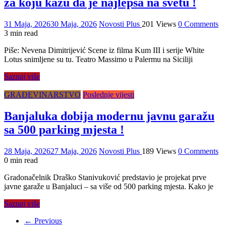
za koju kažu da je najlepša na svetu !
31 Maja, 2026
30 Maja, 2026
Novosti Plus
201 Views
0 Comments
3 min read
Piše: Nevena Dimitrijević Scene iz filma Kum III i serije White
Lotus snimljene su tu. Teatro Massimo u Palermu na Siciliji
Saznaj više
GRAĐEVINARSTVO
Poslednje vijesti
Banjaluka dobija modernu javnu garažu
sa 500 parking mjesta !
28 Maja, 2026
27 Maja, 2026
Novosti Plus
189 Views
0 Comments
0 min read
Gradonačelnik Draško Stanivuković predstavio je projekat prve
javne garaže u Banjaluci – sa više od 500 parking mjesta. Kako je
Saznaj više
← Previous