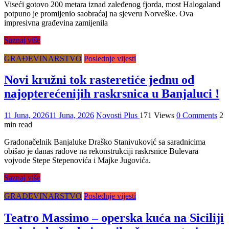
Viseći gotovo 200 metara iznad zaleđenog fjorda, most Halogaland
potpuno je promijenio saobraćaj na sjeveru Norveške. Ova
impresivna građevina zamijenila
Saznaj više
GRAĐEVINARSTVO
Poslednje vijesti
Novi kružni tok rasteretiće jednu od
najopterećenijih raskrsnica u Banjaluci !
11 Juna, 2026
11 Juna, 2026
Novosti Plus
171 Views
0 Comments
2
min read
Gradonačelnik Banjaluke Draško Stanivuković sa saradnicima
obišao je danas radove na rekonstrukciji raskrsnice Bulevara
vojvode Stepe Stepenovića i Majke Jugovića.
Saznaj više
GRAĐEVINARSTVO
Poslednje vijesti
Teatro Massimo – operska kuća na Siciliji