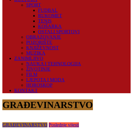
SPORT
FUDBAL
RUKOMET
TENIS
KOŠARKA
OSTALI SPORTOVI
OBRAZOVANJE
POZORIŠTE
KNJIŽEVNOST
MUZIKA
ZANIMLJIVO
NAUKA I TEHNOLOGIJA
ŽIVOTINJE
FILM
LJEPOTA I MODA
HOROSKOP
KONTAKT
GRAĐEVINARSTVO
GRAĐEVINARSTVO
Poslednje vijesti