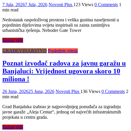
7 Jula, 2026
7 Jula, 2026
Novosti Plus
123 Views
0 Comments
1
min read
Nedostatak raspoloživog prostora i velika gustina naseljenosti u
pojedinim dijelovima svijeta inspirisali su zaista zanimljiva
urbanistička rješenja. Neboder Gate Tower
Saznaj više
GRAĐEVINARSTVO
Poslednje vijesti
Poznat izvođač radova za javnu garažu u
Banjaluci: Vrijednost ugovora skoro 10
miliona !
26 Juna, 2026
25 Juna, 2026
Novosti Plus
136 Views
0 Comments
2
min read
Grad Banjaluka izabrao je najpovoljnijeg ponuđača za izgradnju
javne garaže „Aleja Centar“, jednog od najvećih infrastrukturnih
projekata u centru grada.
Saznaj više