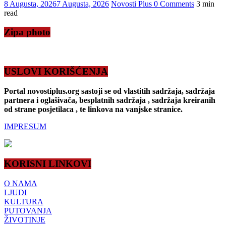
8 Augusta, 2026
7 Augusta, 2026
Novosti Plus
0 Comments
3 min
read
Zipa photo
USLOVI KORIŠĆENJA
Portal novostiplus.org sastoji se od vlastitih sadržaja, sadržaja
partnera i oglašivača, besplatnih sadržaja , sadržaja kreiranih
od strane posjetilaca , te linkova na vanjske stranice.
IMPRESUM
KORISNI LINKOVI
O NAMA
LJUDI
KULTURA
PUTOVANJA
ŽIVOTINJE