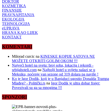
DOKTOR
KOZMETIKA
FINANSIJE
PRAVNAPITANJA
EKOLOGIJA
TEHNOLOGIJA
eUPRAVA
HRANA KAO LIJEK
KONTAKT
KOMENTARI
Milorad curcic
na
KINESKE KOPIJE SATOVA NE
MOŽETE OTKRITI GOLIM OKOM !!!
Najveći hotel na svetu: broj soba, lokacija i rekordi -
srbijahoteli.com
na
Najbolji hotel u svijetu nalazi se u
Meksiku, noćenje van sezone od 319 dolara pa naviše !
Ko je Igor Dodik, koji je u Banjaluci ugostio Donalda Trampa
Mlađeg? - Politički.rs
na
Igor Dodik je ultra dobar frajer:
Povezivali su ga sa mnogima !!!
SPONZORI