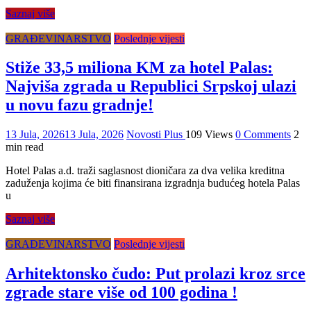
Saznaj više
GRAĐEVINARSTVO
Poslednje vijesti
Stiže 33,5 miliona KM za hotel Palas:
Najviša zgrada u Republici Srpskoj ulazi
u novu fazu gradnje!
13 Jula, 2026
13 Jula, 2026
Novosti Plus
109 Views
0 Comments
2
min read
Hotel Palas a.d. traži saglasnost dioničara za dva velika kreditna
zaduženja kojima će biti finansirana izgradnja budućeg hotela Palas
u
Saznaj više
GRAĐEVINARSTVO
Poslednje vijesti
Arhitektonsko čudo: Put prolazi kroz srce
zgrade stare više od 100 godina !