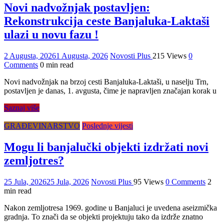
Novi nadvožnjak postavljen:
Rekonstrukcija ceste Banjaluka-Laktaši
ulazi u novu fazu !
2 Augusta, 2026
1 Augusta, 2026
Novosti Plus
215 Views
0
Comments
0 min read
Novi nadvožnjak na brzoj cesti Banjaluka-Laktaši, u naselju Trn,
postavljen je danas, 1. avgusta, čime je napravljen značajan korak u
Saznaj više
GRAĐEVINARSTVO
Poslednje vijesti
Mogu li banjalučki objekti izdržati novi
zemljotres?
25 Jula, 2026
25 Jula, 2026
Novosti Plus
95 Views
0 Comments
2
min read
Nakon zemljotresa 1969. godine u Banjaluci je uvedena aseizmička
gradnja. To znači da se objekti projektuju tako da izdrže znatno