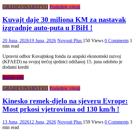
GRAĐEVINARSTVO
Poslednje vijesti
Kuvajt daje 30 miliona KM za nastavak
izgradnje auto-puta u FBiH !
20 Juna, 2026
19 Juna, 2026
Novosti Plus
150 Views
0 Comments
1
min read
Upravni odbor Kuvajtskog fonda za arapski ekonomski razvoj
(KFAED) na svojoj trećoj sjednici održanoj 15. juna odobrio je
dodatni kredit
Saznaj više
GRAĐEVINARSTVO
Poslednje vijesti
Kinesko remek-djelo na sjeveru Evrope:
Most prkosi vjetrovima od 130 km/h !
13 Juna, 2026
12 Juna, 2026
Novosti Plus
159 Views
0 Comments
3
min read