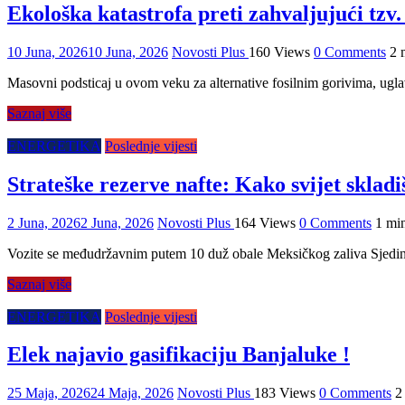
Ekološka katastrofa preti zahvaljujući tzv.
10 Juna, 2026
10 Juna, 2026
Novosti Plus
160 Views
0 Comments
2 
Masovni podsticaj u ovom veku za alternative fosilnim gorivima, uglav
Saznaj više
ENERGETIKA
Poslednje vijesti
Strateške rezerve nafte: Kako svijet skladiš
2 Juna, 2026
2 Juna, 2026
Novosti Plus
164 Views
0 Comments
1 mi
Vozite se međudržavnim putem 10 duž obale Meksičkog zaliva Sjedinje
Saznaj više
ENERGETIKA
Poslednje vijesti
Elek najavio gasifikaciju Banjaluke !
25 Maja, 2026
24 Maja, 2026
Novosti Plus
183 Views
0 Comments
2