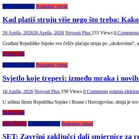
ENERGETIKA
Poslednje vijesti
Kad platiš struju više nego što treba: Kako
26 Aprila, 2026
26 Aprila, 2026
Novosti Plus
233 Views
0 Comments
Građani Republike Srpske sve češće plaćaju struju po „skokovima“, a 
Saznaj više
ENERGETIKA
Poslednje vijesti
Svjetlo koje treperi: između mraka i novih
16 Aprila, 2026
Novosti Plus
339 Views
0 Comments
solarna elektra
U selima širom Republika Srpske i Bosne i Hercegovine, struja je sve 
Saznaj više
DRUŠTVO
ENERGETIKA
Poslednje vijesti
SET: Završni zaključci dali smjernice za re