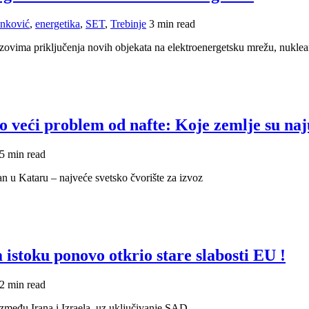
anković
,
energetika
,
SET
,
Trebinje
3 min read
azovima priključenja novih objekata na elektroenergetsku mrežu, nuklea
o veći problem od nafte: Koje zemlje su na
5 min read
fan u Kataru – najveće svetsko čvorište za izvoz
istoku ponovo otkrio stare slabosti EU !
2 min read
između Irana i Izraela, uz uključivanje SAD,