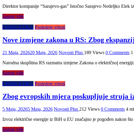
Direktor kompanije “Sarajevo-gas” Istočno Sarajevo Nedeljko Elek izja
Saznaj više
ENERGETIKA
Poslednje vijesti
Nove izmjene zakona u RS: Zbog ekspanzije
21 Maja, 2026
20 Maja, 2026
Novosti Plus
189 Views
0 Comments
1
Narodna skupština RS razmatra izmjene Zakona o električnoj energiji.
Saznaj više
ENERGETIKA
Poslednje vijesti
Zbog evropskih mjera poskupljuje struja i
5 Maja, 2026
5 Maja, 2026
Novosti Plus
212 Views
0 Comments
4 mi
Izvoz električne energije iz BiH u EU značajno je pogođen nakon št
Saznaj više