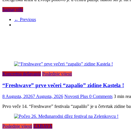
Saznaj više
← Previous
Koncertna dešavanja
Poslednje vijesti
“Freshwave” prve večeri “zapalio” zidine Kastela !
8 Augusta, 2026
7 Augusta, 2026
Novosti Plus
0 Comments
3 min re
Prvo veče 14. “Freshwave” festivala “zapalilo” je u četvrtak zidine ba
Poslednje vijesti
ZABAVA