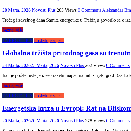
28 Marta, 2026
Novosti Plus
283 Views
0 Comments
Aleksandar Br
Trećeg i završnog dana Samita energetike u Trebinju govorilo se o iz
Saznaj više
ENERGETIKA
Poslednje vijesti
Globalna tržišta prirodnog gasa su trenutn
24 Marta, 2026
23 Marta, 2026
Novosti Plus
262 Views
0 Comments
Iran je prošle nedelje izveo raketni napad na industrijski grad Ras La
Saznaj više
ENERGETIKA
Poslednje vijesti
Energetska kriza u Evropi: Rat na Bliskom 
20 Marta, 2026
20 Marta, 2026
Novosti Plus
278 Views
0 Comments
Energetska kriza u Evropi ponovo je u centru pažnje nakon što je rat 