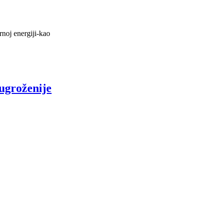
rnoj energiji-kao
jugroženije