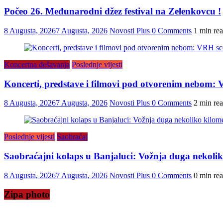
Počeo 26. Međunarodni džez festival na Zelenkovcu !
8 Augusta, 2026
7 Augusta, 2026
Novosti Plus
0 Comments
1 min re
Koncertna dešavanja
Poslednje vijesti
Koncerti, predstave i filmovi pod otvorenim nebom:
8 Augusta, 2026
7 Augusta, 2026
Novosti Plus
0 Comments
2 min re
Poslednje vijesti
Saobraćaj
Saobraćajni kolaps u Banjaluci: Vožnja duga nekolik
8 Augusta, 2026
7 Augusta, 2026
Novosti Plus
0 Comments
0 min re
Zipa photo