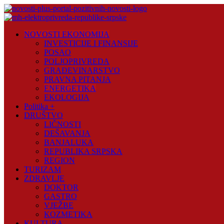
Skip
to
content
Novosti
NOVOSTI EKONOMIJA
Plus
INVESTICIJE I FINANSIJE
POSAO
Portal
POLJOPRIVREDA
pozitivnih
GRAĐEVINARSTVO
vijesti
PRAVNA PITANJA
ENERGETIKA
EKOLOGIJA
Politika +
DRUŠTVO
LIČNOSTI
DEŠAVANJA
BANJALUKA
REPUBLIKA SRPSKA
REGION
TURIZAM
ZDRAVLJE
DOKTOR
GASTRO
VJEŽBE
KOZMETIKA
KULTURA