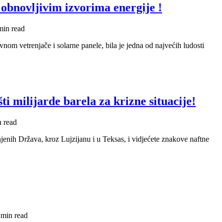
 obnovljivim izvorima energije !
min read
nom vetrenjače i solarne panele, bila je jedna od najvećih ludosti
ti milijarde barela za krizne situacije!
n read
nih Država, kroz Lujzijanu i u Teksas, i vidjećete znakove naftne
 min read