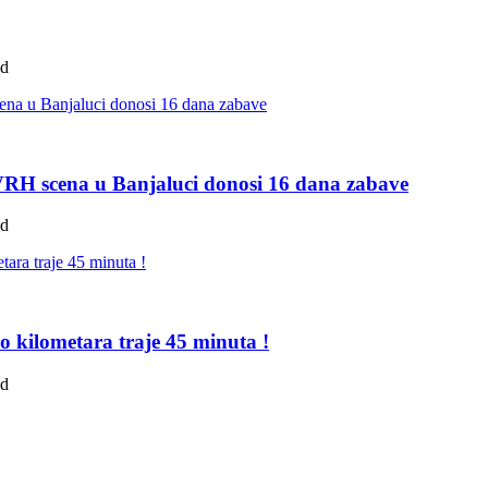
ad
 VRH scena u Banjaluci donosi 16 dana zabave
ad
o kilometara traje 45 minuta !
ad