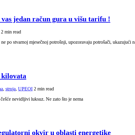
 vas jedan račun gura u višu tarifu !
2 min read
ne po stvarnoj mjesečnoj potrošnji, upozoravaju potrošači, ukazujući 
 kilovata
na
,
struja
,
UPEOI
2 min read
češće nevidljivi luksuz. Ne zato što je nema
gulatorni okvir u oblasti energetike