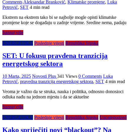
Comments
Aleksandar Branković
,
Klimatske promjene
,
Luka
Petrović
,
SET
4 min read
Ekstrem na ekstrem tako bi se najbolje mogle opisti klimatske
promjene koje se događaju u zadnje vrijeme. Sredine nema, padaju
Saznaj više
ENERGETIKA
Poslednje vijesti
Republika Srpska
SET: U fokusu pravdena tranzicija
energetskog sektora
10 Marta, 2025
Novosti Plus
341 Views
0 Comments
Luka
Petrović
,
pravedna tranzicija enegretskog sektora
,
SET
4 min read
Veoma je važno da se struka, nauka i politika, odnosno donosioci
odluka nađu na jednom mjestu i da se aktuelne
Saznaj više
ENERGETIKA
Poslednje vijesti
Republika Srpska
Uncategorized
Kako spriječiti novi “blackout”? Na