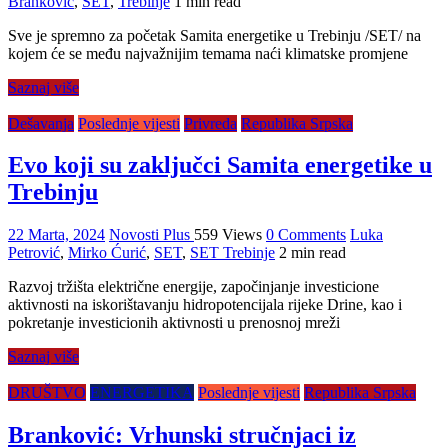
Branković
,
SET
,
Trebinje
1 min read
Sve je spremno za početak Samita energetike u Trebinju /SET/ na
kojem će se među najvažnijim temama naći klimatske promjene
Saznaj više
Dešavanja
Poslednje vijesti
Privreda
Republika Srpska
Evo koji su zaključci Samita energetike u
Trebinju
22 Marta, 2024
Novosti Plus
559 Views
0 Comments
Luka
Petrović
,
Mirko Ćurić
,
SET
,
SET Trebinje
2 min read
Razvoj tržišta električne energije, započinjanje investicione
aktivnosti na iskorištavanju hidropotencijala rijeke Drine, kao i
pokretanje investicionih aktivnosti u prenosnoj mreži
Saznaj više
DRUŠTVO
ENERGETIKA
Poslednje vijesti
Republika Srpska
Branković: Vrhunski stručnjaci iz