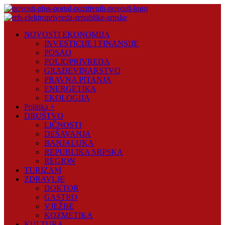
Skip
to
content
Novosti
NOVOSTI EKONOMIJA
Plus
INVESTICIJE I FINANSIJE
POSAO
Portal
POLJOPRIVREDA
pozitivnih
GRAĐEVINARSTVO
vijesti
PRAVNA PITANJA
ENERGETIKA
EKOLOGIJA
Politika +
DRUŠTVO
LIČNOSTI
DEŠAVANJA
BANJALUKA
REPUBLIKA SRPSKA
REGION
TURIZAM
ZDRAVLJE
DOKTOR
GASTRO
VJEŽBE
KOZMETIKA
KULTURA