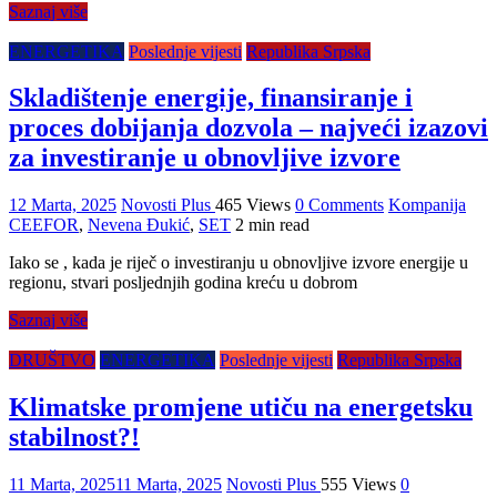
Saznaj više
ENERGETIKA
Poslednje vijesti
Republika Srpska
Skladištenje energije, finansiranje i
proces dobijanja dozvola – najveći izazovi
za investiranje u obnovljive izvore
12 Marta, 2025
Novosti Plus
465 Views
0 Comments
Kompanija
CEEFOR
,
Nevena Đukić
,
SET
2 min read
Iako se , kada je riječ o investiranju u obnovljive izvore energije u
regionu, stvari posljednjih godina kreću u dobrom
Saznaj više
DRUŠTVO
ENERGETIKA
Poslednje vijesti
Republika Srpska
Klimatske promjene utiču na energetsku
stabilnost?!
11 Marta, 2025
11 Marta, 2025
Novosti Plus
555 Views
0