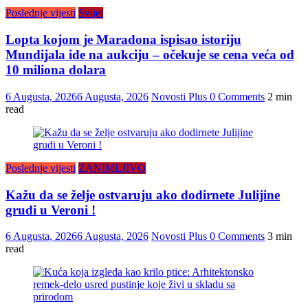
Poslednje vijesti
Svijet
Lopta kojom je Maradona ispisao istoriju
Mundijala ide na aukciju – očekuje se cena veća od
10 miliona dolara
6 Augusta, 2026
6 Augusta, 2026
Novosti Plus
0 Comments
2 min
read
Poslednje vijesti
ZANIMLJIVO
Kažu da se želje ostvaruju ako dodirnete Julijine
grudi u Veroni !
6 Augusta, 2026
6 Augusta, 2026
Novosti Plus
0 Comments
3 min
read