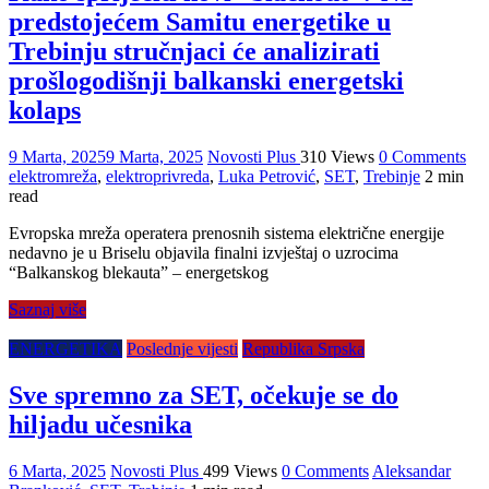
predstojećem Samitu energetike u
Trebinju stručnjaci će analizirati
prošlogodišnji balkanski energetski
kolaps
9 Marta, 2025
9 Marta, 2025
Novosti Plus
310 Views
0 Comments
elektromreža
,
elektroprivreda
,
Luka Petrović
,
SET
,
Trebinje
2 min
read
Evropska mreža operatera prenosnih sistema električne energije
nedavno je u Briselu objavila finalni izvještaj o uzrocima
“Balkanskog blekauta” – energetskog
Saznaj više
ENERGETIKA
Poslednje vijesti
Republika Srpska
Sve spremno za SET, očekuje se do
hiljadu učesnika
6 Marta, 2025
Novosti Plus
499 Views
0 Comments
Aleksandar