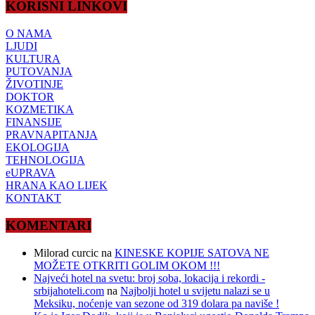
KORISNI LINKOVI
O NAMA
LJUDI
KULTURA
PUTOVANJA
ŽIVOTINJE
DOKTOR
KOZMETIKA
FINANSIJE
PRAVNAPITANJA
EKOLOGIJA
TEHNOLOGIJA
eUPRAVA
HRANA KAO LIJEK
KONTAKT
KOMENTARI
Milorad curcic
na
KINESKE KOPIJE SATOVA NE
MOŽETE OTKRITI GOLIM OKOM !!!
Najveći hotel na svetu: broj soba, lokacija i rekordi -
srbijahoteli.com
na
Najbolji hotel u svijetu nalazi se u
Meksiku, noćenje van sezone od 319 dolara pa naviše !