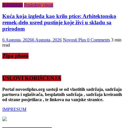
Arhitektura
Poslednje vijesti
Kuća koja izgleda kao krilo ptice: Arhitektonsko
remek-delo usred pustinje koje živi u skladu sa
prirodom
6 Augusta, 2026
6 Augusta, 2026
Novosti Plus
0 Comments
3 min
read
Zipa photo
USLOVI KORIŠĆENJA
Portal novostiplus.org sastoji se od vlastitih sadržaja, sadržaja
partnera i oglašivača, besplatnih sadržaja , sadržaja kreiranih
od strane posjetilaca , te linkova na vanjske stranice.
IMPRESUM