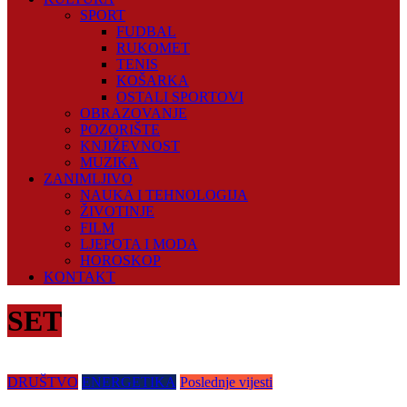
SPORT
FUDBAL
RUKOMET
TENIS
KOŠARKA
OSTALI SPORTOVI
OBRAZOVANJE
POZORIŠTE
KNJIŽEVNOST
MUZIKA
ZANIMLJIVO
NAUKA I TEHNOLOGIJA
ŽIVOTINJE
FILM
LJEPOTA I MODA
HOROSKOP
KONTAKT
SET
DRUŠTVO
ENERGETIKA
Poslednje vijesti