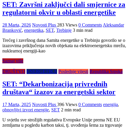
SET: Završni zaključci dali smjernice za
regulatorni okvir u oblasti energetike
28 Marta, 2026
Novosti Plus
283 Views
0 Comments
Aleksandar
Branković
,
energetika
,
SET
,
Trebinje
3 min read
Trećeg i završnog dana Samita energetike u Trebinju govorilo se o
izazovima priključenja novih objekata na elektroenergetsku mrežu,
nuklearnoj energiji-kao
Saznaj više
DRUŠTVO
ENERGETIKA
Poslednje vijesti
Republika Srpska
SET: “Dekarbonizacija privrednih
društava“ izazov za energetski sektor
17 Marta, 2025
Novosti Plus
396 Views
0 Comments
energija
,
obnovljivi izvori energije
,
SET
2 min read
U svjetlu sve strožijih regulativa Evropske Unije prema NE EU
zemljama u pogledu karbon taksi, tj. uvođenja šema za trgovanje