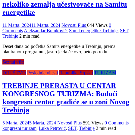
nekoliko zemalja učestvovaće na Samitu
energetike
11 Marta, 2024
11 Marta, 2024
Novosti Plus
644 Views
0
Comments
Aleksandar Branković
,
Samit energetike Trebinje
,
SET
,
Trebinje
2 min read
Deset dana od početka Samita energetike u Trebinju, prema
planiranom programu , jasno je da će ovo, peto po redu
Saznaj više
DRUŠTVO
Poslednje vijesti
Republika Srpska
TURIZAM
TREBINJE PRERASTA U CENTAR
KONGRESNOG TURIZMA: Budući
kongresni centar gradiće se u zoni Novog
Trebinja
5 Marta, 2024
5 Marta, 2024
Novosti Plus
591 Views
0 Comments
kongresni turizam
,
Luka Petrović
,
SET
,
Trebinje
2 min read