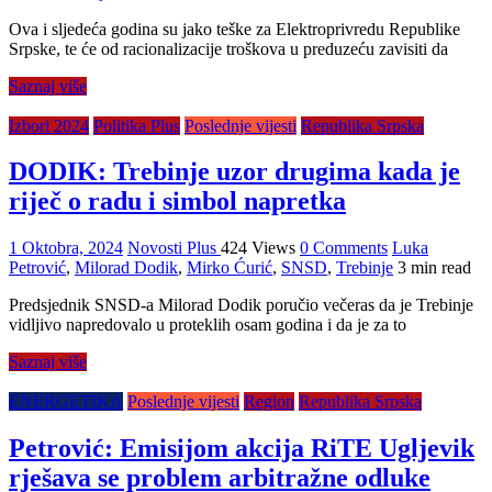
Ova i sljedeća godina su jako teške za Elektroprivredu Republike
Srpske, te će od racionalizacije troškova u preduzeću zavisiti da
Saznaj više
Izbori 2024
Politika Plus
Poslednje vijesti
Republika Srpska
DODIK: Trebinje uzor drugima kada je
riječ o radu i simbol napretka
1 Oktobra, 2024
Novosti Plus
424 Views
0 Comments
Luka
Petrović
,
Milorad Dodik
,
Mirko Ćurić
,
SNSD
,
Trebinje
3 min read
Predsjednik SNSD-a Milorad Dodik poručio večeras da je Trebinje
vidljivo napredovalo u proteklih osam godina i da je za to
Saznaj više
ENERGETIKA
Poslednje vijesti
Region
Republika Srpska
Petrović: Emisijom akcija RiTE Ugljevik
rješava se problem arbitražne odluke