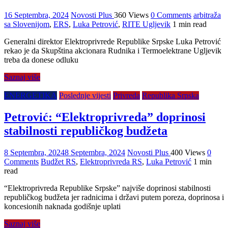
16 Septembra, 2024
Novosti Plus
360 Views
0 Comments
arbitraža
sa Slovenijom
,
ERS
,
Luka Petrović
,
RITE Ugljevik
1 min read
Generalni direktor Elektroprivrede Republike Srpske Luka Petrović
rekao je da Skupština akcionara Rudnika i Termoelektrane Ugljevik
treba da donese odluku
Saznaj više
ENERGETIKA
Poslednje vijesti
Privreda
Republika Srpska
Petrović: “Elektroprivreda” doprinosi
stabilnosti republičkog budžeta
8 Septembra, 2024
8 Septembra, 2024
Novosti Plus
400 Views
0
Comments
Budžet RS
,
Elektroprivreda RS
,
Luka Petrović
1 min
read
“Elektroprivreda Republike Srpske” najviše doprinosi stabilnosti
republičkog budžeta jer radnicima i državi putem poreza, doprinosa i
koncesionih naknada godišnje uplati
Saznaj više