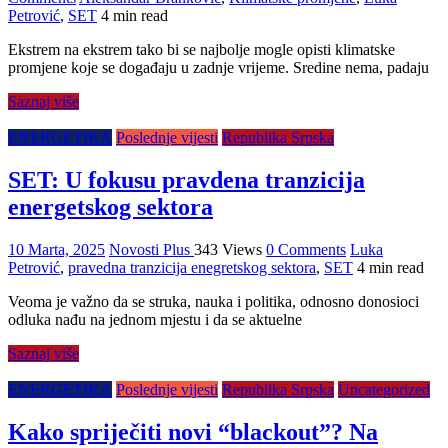
Petrović
,
SET
4 min read
Ekstrem na ekstrem tako bi se najbolje mogle opisti klimatske
promjene koje se događaju u zadnje vrijeme. Sredine nema, padaju
Saznaj više
ENERGETIKA
Poslednje vijesti
Republika Srpska
SET: U fokusu pravdena tranzicija
energetskog sektora
10 Marta, 2025
Novosti Plus
343 Views
0 Comments
Luka
Petrović
,
pravedna tranzicija enegretskog sektora
,
SET
4 min read
Veoma je važno da se struka, nauka i politika, odnosno donosioci
odluka nađu na jednom mjestu i da se aktuelne
Saznaj više
ENERGETIKA
Poslednje vijesti
Republika Srpska
Uncategorized
Kako spriječiti novi “blackout”? Na