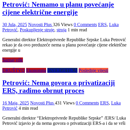
Petrović: Nemamo u planu povećanje
cijene električne energije
30 Jula, 2025
Novosti Plus
326 Views
0 Comments
ERS
,
Luka
Petrović
,
Poskupljenje struje
,
struja
1 min read
Generalni direktor Elektroprivrede Republike Srpske Luka Petrović
rekao je da ovo preduzeće nema u planu povećanje cijene električne
energije u
Saznaj više
DRUŠTVO
Ekonomija
ENERGETIKA
Poslednje vijesti
Petrović: Nema govora o privatizaciji
ERS, radimo obrnut proces
16 Maja, 2025
Novosti Plus
431 Views
0 Comments
ERS
,
Luka
Petrović
4 min read
Generalni direktor “Elektroprivrede Republike Srpske” /ERS/ Luka
Petrović izjavio je da nema govora o privatizaciji ERS-a i da se vrši