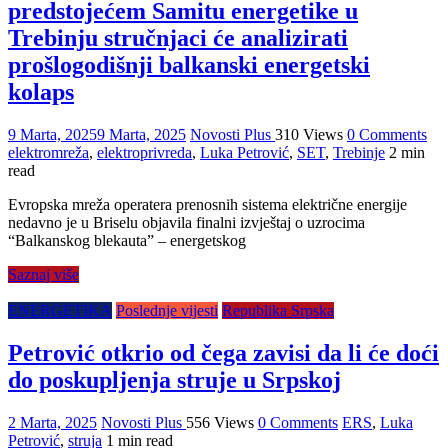
predstojećem Samitu energetike u
Trebinju stručnjaci će analizirati
prošlogodišnji balkanski energetski
kolaps
9 Marta, 2025
9 Marta, 2025
Novosti Plus
310 Views
0 Comments
elektromreža
,
elektroprivreda
,
Luka Petrović
,
SET
,
Trebinje
2 min
read
Evropska mreža operatera prenosnih sistema električne energije
nedavno je u Briselu objavila finalni izvještaj o uzrocima
“Balkanskog blekauta” – energetskog
Saznaj više
ENERGETIKA
Poslednje vijesti
Republika Srpska
Petrović otkrio od čega zavisi da li će doći
do poskupljenja struje u Srpskoj
2 Marta, 2025
Novosti Plus
556 Views
0 Comments
ERS
,
Luka
Petrović
,
struja
1 min read