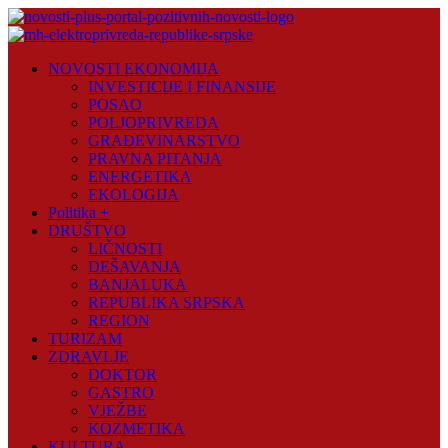
Skip
to
content
Novosti
NOVOSTI EKONOMIJA
Plus
INVESTICIJE I FINANSIJE
POSAO
Portal
POLJOPRIVREDA
pozitivnih
GRAĐEVINARSTVO
vijesti
PRAVNA PITANJA
ENERGETIKA
EKOLOGIJA
Politika +
DRUŠTVO
LIČNOSTI
DEŠAVANJA
BANJALUKA
REPUBLIKA SRPSKA
REGION
TURIZAM
ZDRAVLJE
DOKTOR
GASTRO
VJEŽBE
KOZMETIKA
KULTURA