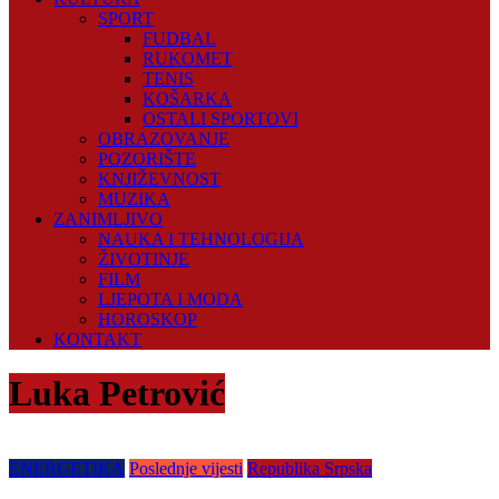
SPORT
FUDBAL
RUKOMET
TENIS
KOŠARKA
OSTALI SPORTOVI
OBRAZOVANJE
POZORIŠTE
KNJIŽEVNOST
MUZIKA
ZANIMLJIVO
NAUKA I TEHNOLOGIJA
ŽIVOTINJE
FILM
LJEPOTA I MODA
HOROSKOP
KONTAKT
Luka Petrović
ENERGETIKA
Poslednje vijesti
Republika Srpska