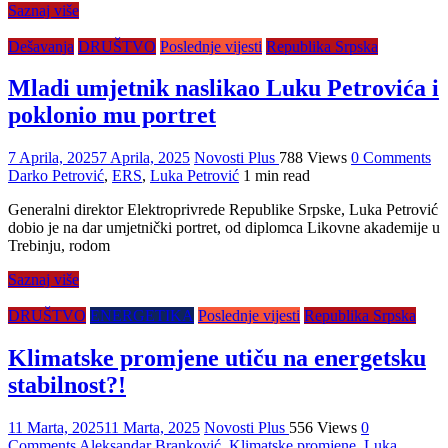
Saznaj više
Dešavanja
DRUŠTVO
Poslednje vijesti
Republika Srpska
Mladi umjetnik naslikao Luku Petrovića i
poklonio mu portret
7 Aprila, 2025
7 Aprila, 2025
Novosti Plus
788 Views
0 Comments
Darko Petrović
,
ERS
,
Luka Petrović
1 min read
Generalni direktor Elektroprivrede Republike Srpske, Luka Petrović
dobio je na dar umjetnički portret, od diplomca Likovne akademije u
Trebinju, rodom
Saznaj više
DRUŠTVO
ENERGETIKA
Poslednje vijesti
Republika Srpska
Klimatske promjene utiču na energetsku
stabilnost?!
11 Marta, 2025
11 Marta, 2025
Novosti Plus
556 Views
0
Comments
Aleksandar Branković
,
Klimatske promjene
,
Luka