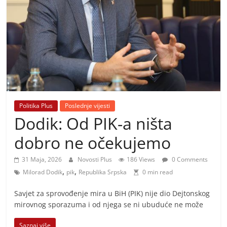
i
t
i
v
n
i
h
v
Politika Plus
Poslednje vijesti
i
Dodik: Od PIK-a ništa
j
dobro ne očekujemo
e
s
31 Maja, 2026
Novosti Plus
186 Views
0 Comments
,
,
t
Milorad Dodik
pik
Republika Srpska
0 min read
i
Savjet za sprovođenje mira u BiH (PIK) nije dio Dejtonskog
mirovnog sporazuma i od njega se ni ubuduće ne može
Saznaj više