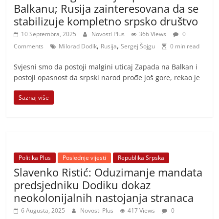
Balkanu; Rusija zainteresovana da se
stabilizuje kompletno srpsko društvo
10 Septembra, 2025
Novosti Plus
366 Views
0
,
,
Comments
Milorad Dodik
Rusija
Sergej Šojgu
0 min read
Svjesni smo da postoji malgini uticaj Zapada na Balkan i
postoji opasnost da srpski narod prođe još gore, rekao je
Saznaj više
Politika Plus
Poslednje vijesti
Republika Srpska
Slavenko Ristić: Oduzimanje mandata
predsjedniku Dodiku dokaz
neokolonijalnih nastojanja stranaca
6 Augusta, 2025
Novosti Plus
417 Views
0