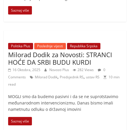
Saznaj više
Politika Plus
Poslednje vijesti
Republika Srpska
Milorad Dodik za Novosti: STRANCI
HOĆE DA SRBI BUDU KURDI
16 Oktobra, 2025
Novosti Plus
282 Views
0
,
,
Comments
Milorad Dodik
Predsjednik RS
ustav RS
10 min
read
MOGLI smo da budemo pasivni i da se ne suprotstavimo
međunarodnom intervencionizmu. Danas bismo imali
nametnutu odluku o državnoj imovini
Saznaj više