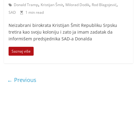
,
,
,
,
Donald Tramp
Kristijan Šmit
Milorad Dodik
Rod Blagojević
SAD
1 min read
Neizabrani birokrata Kristijan Šmit Republiku Srpsku
tretira kao svoju koloniju i zato ja imam zadatak da
informišem predsjednika SAD-a Donalda
Saznaj više
← Previous