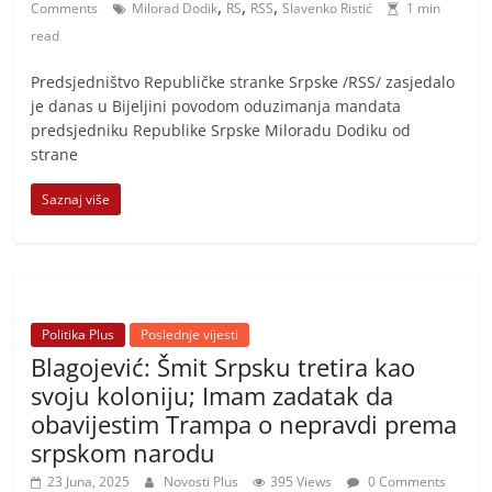
,
,
,
Comments
Milorad Dodik
RS
RSS
Slavenko Ristić
1 min
read
Predsjedništvo Republičke stranke Srpske /RSS/ zasjedalo
je danas u Bijeljini povodom oduzimanja mandata
predsjedniku Republike Srpske Miloradu Dodiku od
strane
Saznaj više
Politika Plus
Poslednje vijesti
Blagojević: Šmit Srpsku tretira kao
svoju koloniju; Imam zadatak da
obavijestim Trampa o nepravdi prema
srpskom narodu
23 Juna, 2025
Novosti Plus
395 Views
0 Comments