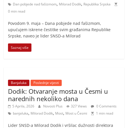
,
,
Dan pobjede nad fašizmom
Milorad Dodik
Republika Srpska
0 min read
Povodom 9. maja – Dana pobjede nad fašizmom,
upućujem iskrene čestitke svim građanima Republike
Srpske, naveo je lider SNSD-a Milorad
Saznaj više
Banjaluka
Poslednje vijesti
Dodik: Otvaranje mosta u Česmi u
narednih nekoliko dana
5 Aprila, 2026
Novosti Plus
327 Views
0 Comments
,
,
,
banjaluka
Milorad Dodik
Most
Most u Česmi
1 min read
Lider SNSD-a Milorad Dodik i vršilac dužnosti direktora