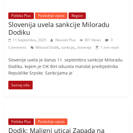
Politika Plus
Poslednje vijesti
Region
Slovenija uvela sankcije Miloradu
Dodiku
11 Septembra, 2025
Novosti Plus
301 Views
0
,
,
Comments
Milorad Dodik
sankcije
slovenija
1 min read
Slovenije uvela je danas 11. septembra sankcije Miloradu
Dodiku, kojem je CIK BiH oduzela mandat predsjednika
Republike Srpske. Sankcijama je
Saznaj više
Politika Plus
Poslednje vijesti
Dodik: Maligni uticaj Zapada na