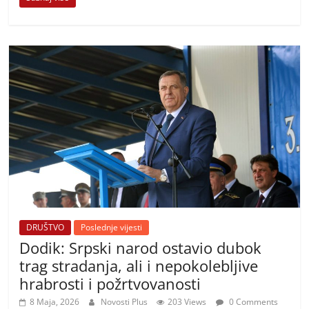
DRUŠTVO
Poslednje vijesti
Dodik: Srpski narod ostavio dubok
trag stradanja, ali i nepokolebljive
hrabrosti i požrtvovanosti
8 Maja, 2026
Novosti Plus
203 Views
0 Comments