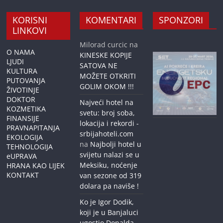
KORISNI
KOMENTARI
SPONZORI
LINKOVI
Milorad curcic
na
O NAMA
KINESKE KOPIJE
LJUDI
SATOVA NE
KULTURA
MOŽETE OTKRITI
PUTOVANJA
GOLIM OKOM !!!
ŽIVOTINJE
DOKTOR
Najveći hotel na
KOZMETIKA
svetu: broj soba,
FINANSIJE
lokacija i rekordi -
PRAVNAPITANJA
srbijahoteli.com
EKOLOGIJA
na
Najbolji hotel u
TEHNOLOGIJA
svijetu nalazi se u
eUPRAVA
Meksiku, noćenje
HRANA KAO LIJEK
KONTAKT
van sezone od 319
dolara pa naviše !
Ko je Igor Dodik,
koji je u Banjaluci
ugostio Donalda