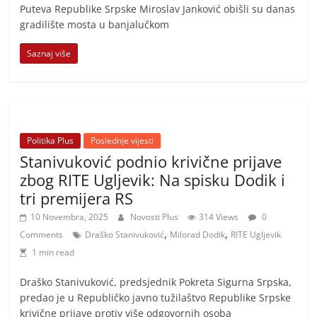
Puteva Republike Srpske Miroslav Janković obišli su danas
gradilište mosta u banjalučkom
Saznaj više
Politika Plus
Poslednje vijesti
Stanivuković podnio krivične prijave
zbog RITE Ugljevik: Na spisku Dodik i
tri premijera RS
10 Novembra, 2025
Novosti Plus
314 Views
0
,
,
Comments
Draško Stanivuković
Milorad Dodik
RITE Ugljevik
1 min read
Draško Stanivuković, predsjednik Pokreta Sigurna Srpska,
predao je u Republičko javno tužilaštvo Republike Srpske
krivične prijave protiv više odgovornih osoba