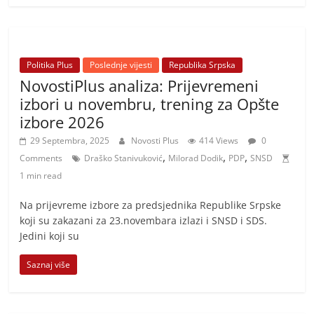
Politika Plus
Poslednje vijesti
Republika Srpska
NovostiPlus analiza: Prijevremeni
izbori u novembru, trening za Opšte
izbore 2026
29 Septembra, 2025
Novosti Plus
414 Views
0
,
,
,
Comments
Draško Stanivuković
Milorad Dodik
PDP
SNSD
1 min read
Na prijevreme izbore za predsjednika Republike Srpske
koji su zakazani za 23.novembara izlazi i SNSD i SDS.
Jedini koji su
Saznaj više