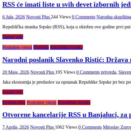
RSS će imati liste u svih devet izbornih j
6 Jula, 2026
Novosti Plus
244 Views
0 Comments
Narodna skupštin
Republička stranka Srpske (RSS), koja u oktobru ove godine prvi put s
Saznaj više
Poslednje vijesti
Privreda
Republika Srpska
Narodni poslanik Slavenko Ristić: Država 
20 Maja, 2026
Novosti Plus
195 Views
0 Comments
privreda
,
Slaven
Jaka ekonomija je preduslov za opstanak Republike Srpske jer bez proiz
Saznaj više
Politika Plus
Poslednje vijesti
Republika Srpska
Otvorene kancelarije RSS u Banjaluci, za
7 Aprila, 2026
Novosti Plus
1062 Views
0 Comments
Miroslav Zuro