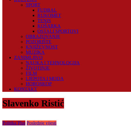
SPORT
FUDBAL
RUKOMET
TENIS
KOŠARKA
OSTALI SPORTOVI
OBRAZOVANJE
POZORIŠTE
KNJIŽEVNOST
MUZIKA
ZANIMLJIVO
NAUKA I TEHNOLOGIJA
ŽIVOTINJE
FILM
LJEPOTA I MODA
HOROSKOP
KONTAKT
Slavenko Ristić
Politika Plus
Poslednje vijesti