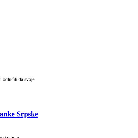
 odlučili da svoje
ranke Srpske
no izabran