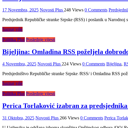
17 Novembra, 2025
Novosti Plus
248 Views
0 Comments
Predsjedn
Predsjednik Republičke stranke Srpske (RSS) i poslanik u Narodnoj sk
Saznaj više
Politika Plus
Poslednje vijesti
Bijeljina: Omladina RSS poželjela dobrod
4 Novembra, 2025
Novosti Plus
224 Views
0 Comments
Bijeljina
,
R
Predsjedništvo Republičke stranke Srpske /RSS/ i Omladina RSS pože
Saznaj više
Politika Plus
Poslednje vijesti
Perica Torlaković izabran za predsjednik
31 Oktobra, 2025
Novosti Plus
266 Views
0 Comments
Perica Torla
U Ugljeviku je održana izborna skupština Opštinskog odbora /OO/ Rep