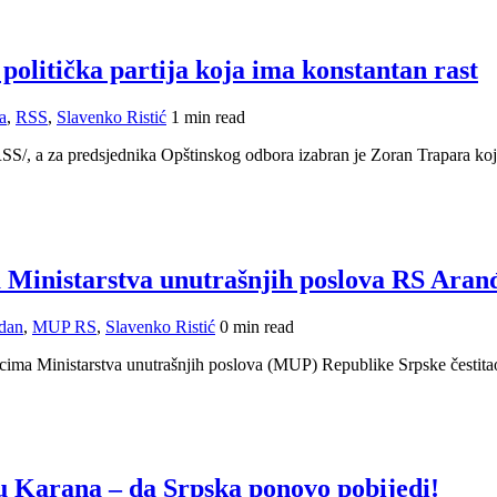
– politička partija koja ima konstantan rast
a
,
RSS
,
Slavenko Ristić
1 min read
RSS/, a za predsjednika Opštinskog odbora izabran je Zoran Trapara koj
ma Ministarstva unutrašnjih poslova RS Ara
dan
,
MUP RS
,
Slavenko Ristić
0 min read
icima Ministarstva unutrašnjih poslova (MUP) Republike Srpske čestit
u Karana – da Srpska ponovo pobijedi!