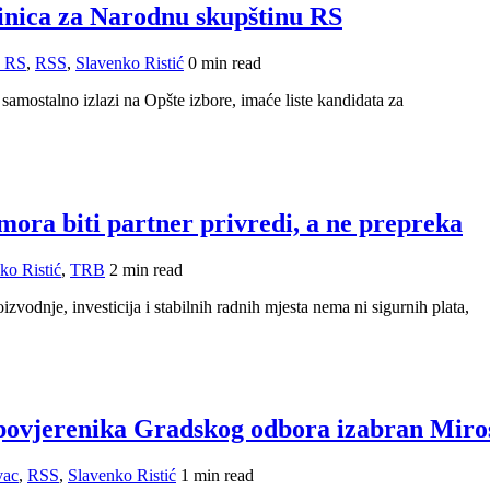
edinica za Narodnu skupštinu RS
a RS
,
RSS
,
Slavenko Ristić
0 min read
amostalno izlazi na Opšte izbore, imaće liste kandidata za
mora biti partner privredi, a ne prepreka
ko Ristić
,
TRB
2 min read
vodnje, investicija i stabilnih radnih mjesta nema ni sigurnih plata,
 povjerenika Gradskog odbora izabran Miro
vac
,
RSS
,
Slavenko Ristić
1 min read