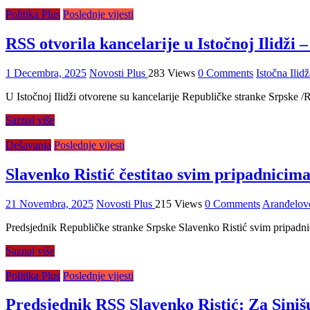
Politika Plus
Poslednje vijesti
RSS otvorila kancelarije u Istočnoj Ilidži 
1 Decembra, 2025
Novosti Plus
283 Views
0 Comments
Istočna Ilidž
U Istočnoj Ilidži otvorene su kancelarije Republičke stranke Srpske /
Saznaj više
Dešavanja
Poslednje vijesti
Slavenko Ristić čestitao svim pripadnici
21 Novembra, 2025
Novosti Plus
215 Views
0 Comments
Aranđelov
Predsjednik Republičke stranke Srpske Slavenko Ristić svim pripadn
Saznaj više
Politika Plus
Poslednje vijesti
Predsjednik RSS Slavenko Ristić: Za Siniš