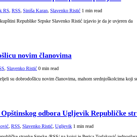
ik RS
,
RSS
,
Siniša Karan
,
Slavenko Ristić
1 min read
upštini Republike Srpske Slavenko Ristić izjavio je da je uvjeren da
ošlicu novim članovima
SS
,
Slavenko Ristić
0 min read
ljeli su dobrodošlicu novim članovima, mahom srednjoškolcima koji su
a Opštinskog odbora Ugljevik Republičke st
ković
,
RSS
,
Slavenko Ristić
,
Ugljevik
1 min read
ubličke stranke Srpske /RSS/ na kojoj je Perica Torlaković jednoglas