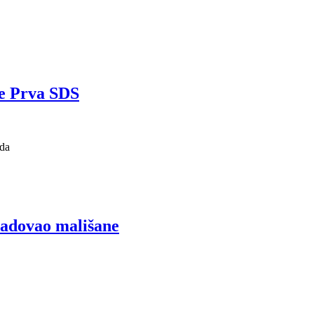
se Prva SDS
 da
radovao mališane