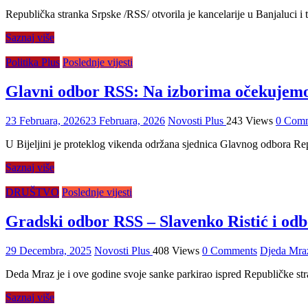
Republička stranka Srpske /RSS/ otvorila je kancelarije u Banjaluci i 
Saznaj više
Politika Plus
Poslednje vijesti
Glavni odbor RSS: Na izborima očekujemo 
23 Februara, 2026
23 Februara, 2026
Novosti Plus
243 Views
0 Com
U Bijeljini je proteklog vikenda održana sjednica Glavnog odbora Rep
Saznaj više
DRUŠTVO
Poslednje vijesti
Gradski odbor RSS – Slavenko Ristić i odb
29 Decembra, 2025
Novosti Plus
408 Views
0 Comments
Djeda Mra
Deda Mraz je i ove godine svoje sanke parkirao ispred Republičke stra
Saznaj više