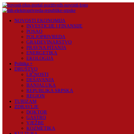
Skip
to
content
Novosti
NOVOSTI EKONOMIJA
Plus
INVESTICIJE I FINANSIJE
POSAO
Portal
POLJOPRIVREDA
pozitivnih
GRAĐEVINARSTVO
vijesti
PRAVNA PITANJA
ENERGETIKA
EKOLOGIJA
Politika +
DRUŠTVO
LIČNOSTI
DEŠAVANJA
BANJALUKA
REPUBLIKA SRPSKA
REGION
TURIZAM
ZDRAVLJE
DOKTOR
GASTRO
VJEŽBE
KOZMETIKA
KULTURA