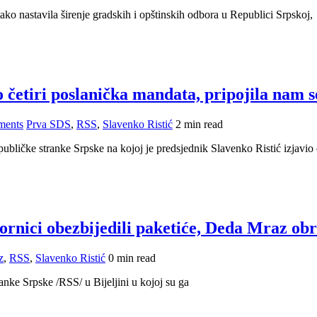
tako nastavila širenje gradskih i opštinskih odbora u Republici Srpskoj,
četiri poslanička mandata, pripojila nam 
ments
Prva SDS
,
RSS
,
Slavenko Ristić
2 min read
ubličke stranke Srpske na kojoj je predsjednik Slavenko Ristić izjavio
ornici obezbijedili paketiće, Deda Mraz ob
z
,
RSS
,
Slavenko Ristić
0 min read
nke Srpske /RSS/ u Bijeljini u kojoj su ga