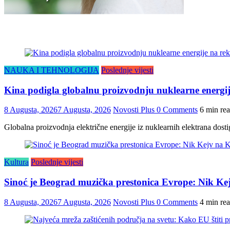
NAUKA I TEHNOLOGIJA
Poslednje vijesti
Kina podigla globalnu proizvodnju nuklearne energij
8 Augusta, 2026
7 Augusta, 2026
Novosti Plus
0 Comments
6 min re
Globalna proizvodnja električne energije iz nuklearnih elektrana dosti
Kultura
Poslednje vijesti
Sinoć je Beograd muzička prestonica Evrope: Nik K
8 Augusta, 2026
7 Augusta, 2026
Novosti Plus
0 Comments
4 min re