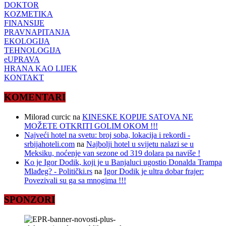
DOKTOR
KOZMETIKA
FINANSIJE
PRAVNAPITANJA
EKOLOGIJA
TEHNOLOGIJA
eUPRAVA
HRANA KAO LIJEK
KONTAKT
KOMENTARI
Milorad curcic
na
KINESKE KOPIJE SATOVA NE
MOŽETE OTKRITI GOLIM OKOM !!!
Najveći hotel na svetu: broj soba, lokacija i rekordi -
srbijahoteli.com
na
Najbolji hotel u svijetu nalazi se u
Meksiku, noćenje van sezone od 319 dolara pa naviše !
Ko je Igor Dodik, koji je u Banjaluci ugostio Donalda Trampa
Mlađeg? - Politički.rs
na
Igor Dodik je ultra dobar frajer:
Povezivali su ga sa mnogima !!!
SPONZORI