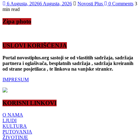
6 Augusta, 2026
6 Augusta, 2026
Novosti Plus
0 Comments
3
min read
Zipa photo
USLOVI KORIŠĆENJA
Portal novostiplus.org sastoji se od vlastitih sadržaja, sadržaja
partnera i oglašivača, besplatnih sadržaja , sadržaja kreiranih
od strane posjetilaca , te linkova na vanjske stranice.
IMPRESUM
KORISNI LINKOVI
O NAMA
LJUDI
KULTURA
PUTOVANJA
ŽIVOTINJE