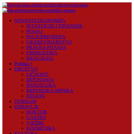
Skip
to
content
Novosti
NOVOSTI EKONOMIJA
Plus
INVESTICIJE I FINANSIJE
POSAO
Portal
POLJOPRIVREDA
pozitivnih
GRAĐEVINARSTVO
vijesti
PRAVNA PITANJA
ENERGETIKA
EKOLOGIJA
Politika +
DRUŠTVO
LIČNOSTI
DEŠAVANJA
BANJALUKA
REPUBLIKA SRPSKA
REGION
TURIZAM
ZDRAVLJE
DOKTOR
GASTRO
VJEŽBE
KOZMETIKA
KULTURA