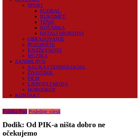
SPORT
FUDBAL
RUKOMET
TENIS
KOŠARKA
OSTALI SPORTOVI
OBRAZOVANJE
POZORIŠTE
KNJIŽEVNOST
MUZIKA
ZANIMLJIVO
NAUKA I TEHNOLOGIJA
ŽIVOTINJE
FILM
LJEPOTA I MODA
HOROSKOP
KONTAKT
Politika Plus
Poslednje vijesti
Dodik: Od PIK-a ništa dobro ne
očekujemo