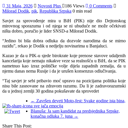
31 Maja, 2026
Novosti Plus
186 Views
0 Comments
Milorad Dodik
,
pik
,
Republika Srpska
0 min read
Savjet za sprovođenje mira u BiH (PIK) nije dio Dejtonskog
mirovnog sporazuma i od njega se ni ubuduće ne može očekivati
ništa dobro, poručio je lider SNSD-a Milorad Dodik.
“Jedino bi bila dobra odluka da dozvole narodima da se mirno
raziđu”, rekao je Dodik u nedjelju novinarima u Banjaluci.
Kazao je da u PIK-u sjede birokrate koje prenose stavove udaljenih
kancelarija koje nemaju nikakve veze sa realnošću u BiH, da se PIK
nametnuo kao izraz političke volje dijela zapadnih zemalja, da u
njemu danas nema Rusije i da je urušen konsenzus odlučivanja.
“Taj savjet je sebi pribavio moć upravo na pozicijama politika koje
nisu bile zasnovane na zdravom razumu. Da li je zadravorazumski
da u jednoj zemlji 30 godina pokušavate da sprovedet
←
Završen deveti Moto-fest: Svake godine ista bina,
a sve jača emocija
Blanuša: Ja sam kandidat za predsjednika Srpske,
konačna odluka 7. juna
→
Share This Post: