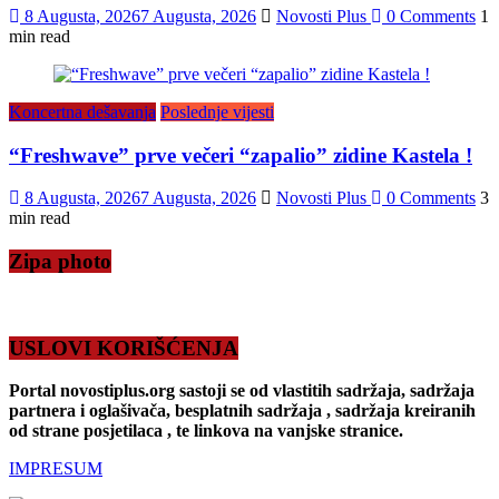
8 Augusta, 2026
7 Augusta, 2026
Novosti Plus
0 Comments
1
min read
Koncertna dešavanja
Poslednje vijesti
“Freshwave” prve večeri “zapalio” zidine Kastela !
8 Augusta, 2026
7 Augusta, 2026
Novosti Plus
0 Comments
3
min read
Zipa photo
USLOVI KORIŠĆENJA
Portal novostiplus.org sastoji se od vlastitih sadržaja, sadržaja
partnera i oglašivača, besplatnih sadržaja , sadržaja kreiranih
od strane posjetilaca , te linkova na vanjske stranice.
IMPRESUM