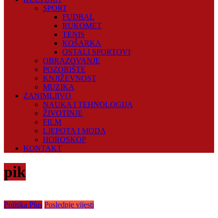
SPORT
FUDBAL
RUKOMET
TENIS
KOŠARKA
OSTALI SPORTOVI
OBRAZOVANJE
POZORIŠTE
KNJIŽEVNOST
MUZIKA
ZANIMLJIVO
NAUKA I TEHNOLOGIJA
ŽIVOTINJE
FILM
LJEPOTA I MODA
HOROSKOP
KONTAKT
pik
Politika Plus
Poslednje vijesti