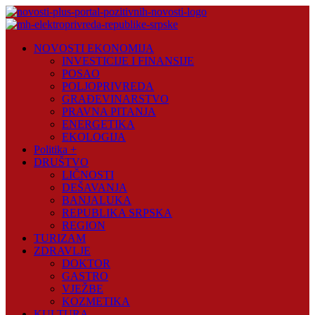
Skip
to
content
Novosti
NOVOSTI EKONOMIJA
Plus
INVESTICIJE I FINANSIJE
POSAO
Portal
POLJOPRIVREDA
pozitivnih
GRAĐEVINARSTVO
vijesti
PRAVNA PITANJA
ENERGETIKA
EKOLOGIJA
Politika +
DRUŠTVO
LIČNOSTI
DEŠAVANJA
BANJALUKA
REPUBLIKA SRPSKA
REGION
TURIZAM
ZDRAVLJE
DOKTOR
GASTRO
VJEŽBE
KOZMETIKA
KULTURA