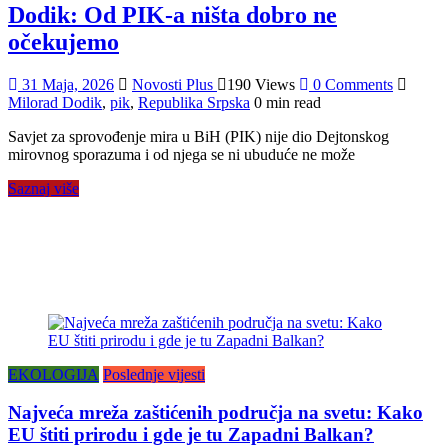
Dodik: Od PIK-a ništa dobro ne
očekujemo
31 Maja, 2026
Novosti Plus
190 Views
0 Comments
Milorad Dodik
,
pik
,
Republika Srpska
0 min read
Savjet za sprovođenje mira u BiH (PIK) nije dio Dejtonskog
mirovnog sporazuma i od njega se ni ubuduće ne može
Saznaj više
EKOLOGIJA
Poslednje vijesti
Najveća mreža zaštićenih područja na svetu: Kako
EU štiti prirodu i gde je tu Zapadni Balkan?