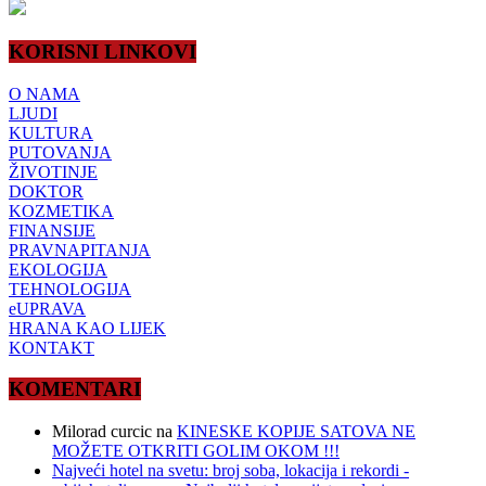
KORISNI LINKOVI
O NAMA
LJUDI
KULTURA
PUTOVANJA
ŽIVOTINJE
DOKTOR
KOZMETIKA
FINANSIJE
PRAVNAPITANJA
EKOLOGIJA
TEHNOLOGIJA
eUPRAVA
HRANA KAO LIJEK
KONTAKT
KOMENTARI
Milorad curcic
na
KINESKE KOPIJE SATOVA NE
MOŽETE OTKRITI GOLIM OKOM !!!
Najveći hotel na svetu: broj soba, lokacija i rekordi -