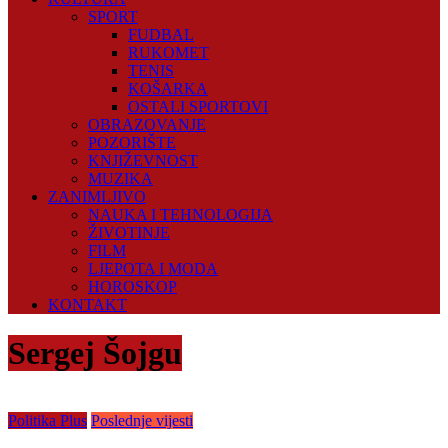
SPORT
FUDBAL
RUKOMET
TENIS
KOŠARKA
OSTALI SPORTOVI
OBRAZOVANJE
POZORIŠTE
KNJIŽEVNOST
MUZIKA
ZANIMLJIVO
NAUKA I TEHNOLOGIJA
ŽIVOTINJE
FILM
LJEPOTA I MODA
HOROSKOP
KONTAKT
Sergej Šojgu
Politika Plus
Poslednje vijesti