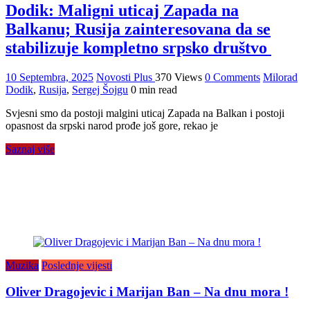
Dodik: Maligni uticaj Zapada na
Balkanu; Rusija zainteresovana da se
stabilizuje kompletno srpsko društvo
10 Septembra, 2025
Novosti Plus
370 Views
0 Comments
Milorad
Dodik
,
Rusija
,
Sergej Šojgu
0 min read
Svjesni smo da postoji malgini uticaj Zapada na Balkan i postoji
opasnost da srpski narod prođe još gore, rekao je
Saznaj više
Muzika
Poslednje vijesti
Oliver Dragojevic i Marijan Ban – Na dnu mora !