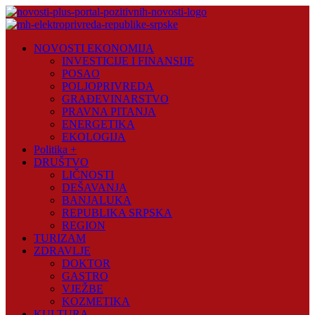
Skip
to
content
Novosti
NOVOSTI EKONOMIJA
Plus
INVESTICIJE I FINANSIJE
POSAO
Portal
POLJOPRIVREDA
pozitivnih
GRAĐEVINARSTVO
vijesti
PRAVNA PITANJA
ENERGETIKA
EKOLOGIJA
Politika +
DRUŠTVO
LIČNOSTI
DEŠAVANJA
BANJALUKA
REPUBLIKA SRPSKA
REGION
TURIZAM
ZDRAVLJE
DOKTOR
GASTRO
VJEŽBE
KOZMETIKA
KULTURA