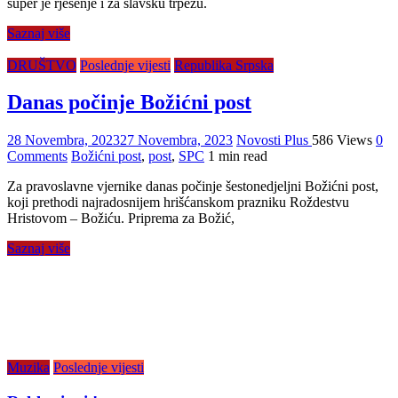
super je rješenje i za slavsku trpezu.
Saznaj više
DRUŠTVO
Poslednje vijesti
Republika Srpska
Danas počinje Božićni post
28 Novembra, 2023
27 Novembra, 2023
Novosti Plus
586 Views
0
Comments
Božićni post
,
post
,
SPC
1 min read
Za pravoslavne vjernike danas počinje šestonedjeljni Božićni post,
koji prethodi najradosnijem hrišćanskom prazniku Roždestvu
Hristovom – Božiću. Priprema za Božić,
Saznaj više
Muzika
Poslednje vijesti