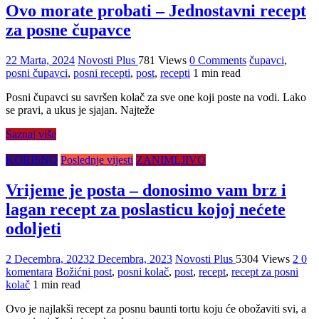
Ovo morate probati – Jednostavni recept
za posne čupavce
22 Marta, 2024
Novosti Plus
781 Views
0 Comments
čupavci
,
posni čupavci
,
posni recepti
,
post
,
recepti
1 min read
Posni čupavci su savršen kolač za sve one koji poste na vodi. Lako
se pravi, a ukus je sjajan. Najteže
Saznaj više
KORISNO
Poslednje vijesti
ZANIMLJIVO
Vrijeme je posta – donosimo vam brz i
lagan recept za poslasticu kojoj nećete
odoljeti
2 Decembra, 2023
2 Decembra, 2023
Novosti Plus
5304 Views
2 0
komentara
Božićni post
,
posni kolač
,
post
,
recept
,
recept za posni
kolač
1 min read
Ovo je najlakši recept za posnu baunti tortu koju će obožaviti svi, a