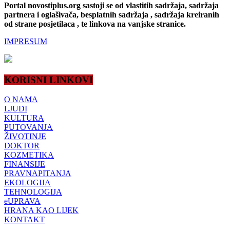
Portal novostiplus.org sastoji se od vlastitih sadržaja, sadržaja
partnera i oglašivača, besplatnih sadržaja , sadržaja kreiranih
od strane posjetilaca , te linkova na vanjske stranice.
IMPRESUM
KORISNI LINKOVI
O NAMA
LJUDI
KULTURA
PUTOVANJA
ŽIVOTINJE
DOKTOR
KOZMETIKA
FINANSIJE
PRAVNAPITANJA
EKOLOGIJA
TEHNOLOGIJA
eUPRAVA
HRANA KAO LIJEK
KONTAKT