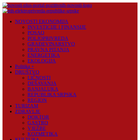
Skip
to
content
Novosti
NOVOSTI EKONOMIJA
Plus
INVESTICIJE I FINANSIJE
POSAO
Portal
POLJOPRIVREDA
pozitivnih
GRAĐEVINARSTVO
vijesti
PRAVNA PITANJA
ENERGETIKA
EKOLOGIJA
Politika +
DRUŠTVO
LIČNOSTI
DEŠAVANJA
BANJALUKA
REPUBLIKA SRPSKA
REGION
TURIZAM
ZDRAVLJE
DOKTOR
GASTRO
VJEŽBE
KOZMETIKA
KULTURA