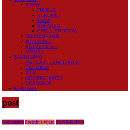
SPORT
FUDBAL
RUKOMET
TENIS
KOŠARKA
OSTALI SPORTOVI
OBRAZOVANJE
POZORIŠTE
KNJIŽEVNOST
MUZIKA
ZANIMLJIVO
NAUKA I TEHNOLOGIJA
ŽIVOTINJE
FILM
LJEPOTA I MODA
HOROSKOP
KONTAKT
post
Kulinarstvo
Poslednje vijesti
ZANIMLJIVO