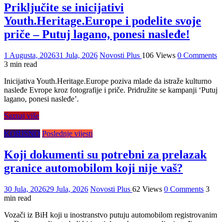
Priključite se inicijativi
Youth.Heritage.Europe i podelite svoje
priče – Putuj lagano, ponesi nasleđe!
1 Augusta, 2026
31 Jula, 2026
Novosti Plus
106 Views
0 Comments
3 min read
Inicijativa Youth.Heritage.Europe poziva mlade da istraže kulturno
nasleđe Evrope kroz fotografije i priče. Pridružite se kampanji ‘Putuj
lagano, ponesi nasleđe’.
Saznaj više
KORISNO
Poslednje vijesti
Koji dokumenti su potrebni za prelazak
granice automobilom koji nije vaš?
30 Jula, 2026
29 Jula, 2026
Novosti Plus
62 Views
0 Comments
3
min read
Vozači iz BiH koji u inostranstvo putuju automobilom registrovanim