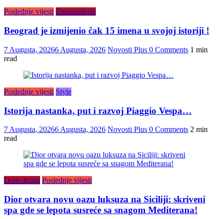
Poslednje vijesti
Znamenitosti
Beograd je izmijenio čak 15 imena u svojoj istoriji !
7 Augusta, 2026
6 Augusta, 2026
Novosti Plus
0 Comments
1 min
read
Poslednje vijesti
Style
Istorija nastanka, put i razvoj Piaggio Vespa…
7 Augusta, 2026
6 Augusta, 2026
Novosti Plus
0 Comments
2 min
read
Dom dizajn
Poslednje vijesti
Dior otvara novu oazu luksuza na Siciliji: skriveni
spa gde se lepota susreće sa snagom Mediterana!