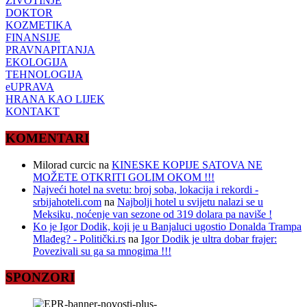
ŽIVOTINJE
DOKTOR
KOZMETIKA
FINANSIJE
PRAVNAPITANJA
EKOLOGIJA
TEHNOLOGIJA
eUPRAVA
HRANA KAO LIJEK
KONTAKT
KOMENTARI
Milorad curcic
na
KINESKE KOPIJE SATOVA NE
MOŽETE OTKRITI GOLIM OKOM !!!
Najveći hotel na svetu: broj soba, lokacija i rekordi -
srbijahoteli.com
na
Najbolji hotel u svijetu nalazi se u
Meksiku, noćenje van sezone od 319 dolara pa naviše !
Ko je Igor Dodik, koji je u Banjaluci ugostio Donalda Trampa
Mlađeg? - Politički.rs
na
Igor Dodik je ultra dobar frajer:
Povezivali su ga sa mnogima !!!
SPONZORI