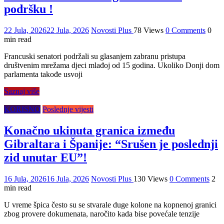
podršku !
22 Jula, 2026
22 Jula, 2026
Novosti Plus
78 Views
0 Comments
0
min read
Francuski senatori podržali su glasanjem zabranu pristupa
društvenim mrežama djeci mlađoj od 15 godina. Ukoliko Donji dom
parlamenta takođe usvoji
Saznaj više
KORISNO
Poslednje vijesti
Konačno ukinuta granica između
Gibraltara i Španije: “Srušen je poslednji
zid unutar EU”!
16 Jula, 2026
16 Jula, 2026
Novosti Plus
130 Views
0 Comments
2
min read
U vreme špica često su se stvarale duge kolone na kopnenoj granici
zbog provere dokumenata, naročito kada bise povećale tenzije