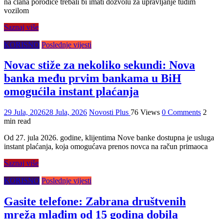
na člana porodice trebali bi imati dozvolu za upravljanje tuđim
vozilom
Saznaj više
KORISNO
Poslednje vijesti
Novac stiže za nekoliko sekundi: Nova
banka među prvim bankama u BiH
omogućila instant plaćanja
29 Jula, 2026
28 Jula, 2026
Novosti Plus
76 Views
0 Comments
2
min read
Od 27. jula 2026. godine, klijentima Nove banke dostupna je usluga
instant plaćanja, koja omogućava prenos novca na račun primaoca
Saznaj više
KORISNO
Poslednje vijesti
Gasite telefone: Zabrana društvenih
mreža mlađim od 15 godina dobila