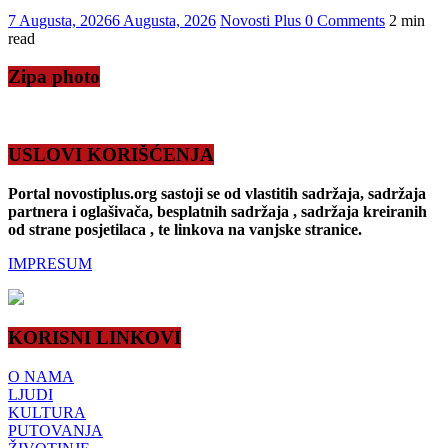
7 Augusta, 2026
6 Augusta, 2026
Novosti Plus
0 Comments
2 min
read
Zipa photo
USLOVI KORIŠĆENJA
Portal novostiplus.org sastoji se od vlastitih sadržaja, sadržaja
partnera i oglašivača, besplatnih sadržaja , sadržaja kreiranih
od strane posjetilaca , te linkova na vanjske stranice.
IMPRESUM
KORISNI LINKOVI
O NAMA
LJUDI
KULTURA
PUTOVANJA