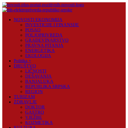
Skip
to
content
Novosti
NOVOSTI EKONOMIJA
Plus
INVESTICIJE I FINANSIJE
POSAO
Portal
POLJOPRIVREDA
pozitivnih
GRAĐEVINARSTVO
vijesti
PRAVNA PITANJA
ENERGETIKA
EKOLOGIJA
Politika +
DRUŠTVO
LIČNOSTI
DEŠAVANJA
BANJALUKA
REPUBLIKA SRPSKA
REGION
TURIZAM
ZDRAVLJE
DOKTOR
GASTRO
VJEŽBE
KOZMETIKA
KULTURA