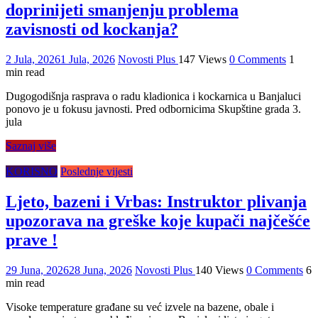
doprinijeti smanjenju problema
zavisnosti od kockanja?
2 Jula, 2026
1 Jula, 2026
Novosti Plus
147 Views
0 Comments
1
min read
Dugogodišnja rasprava o radu kladionica i kockarnica u Banjaluci
ponovo je u fokusu javnosti. Pred odbornicima Skupštine grada 3.
jula
Saznaj više
KORISNO
Poslednje vijesti
Ljeto, bazeni i Vrbas: Instruktor plivanja
upozorava na greške koje kupači najčešće
prave !
29 Juna, 2026
28 Juna, 2026
Novosti Plus
140 Views
0 Comments
6
min read
Visoke temperature građane su već izvele na bazene, obale i