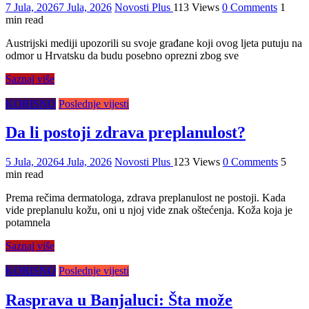
7 Jula, 2026
7 Jula, 2026
Novosti Plus
113 Views
0 Comments
1
min read
Austrijski mediji upozorili su svoje građane koji ovog ljeta putuju na
odmor u Hrvatsku da budu posebno oprezni zbog sve
Saznaj više
KORISNO
Poslednje vijesti
Da li postoji zdrava preplanulost?
5 Jula, 2026
4 Jula, 2026
Novosti Plus
123 Views
0 Comments
5
min read
Prema rečima dermatologa, zdrava preplanulost ne postoji. Kada
vide preplanulu kožu, oni u njoj vide znak oštećenja. Koža koja je
potamnela
Saznaj više
KORISNO
Poslednje vijesti
Rasprava u Banjaluci: Šta može