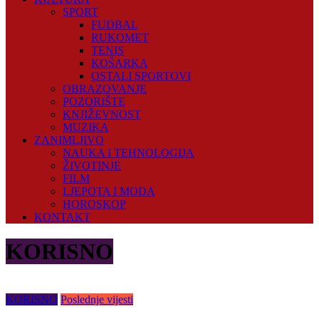
SPORT
FUDBAL
RUKOMET
TENIS
KOŠARKA
OSTALI SPORTOVI
OBRAZOVANJE
POZORIŠTE
KNJIŽEVNOST
MUZIKA
ZANIMLJIVO
NAUKA I TEHNOLOGIJA
ŽIVOTINJE
FILM
LJEPOTA I MODA
HOROSKOP
KONTAKT
KORISNO
KORISNO
Poslednje vijesti