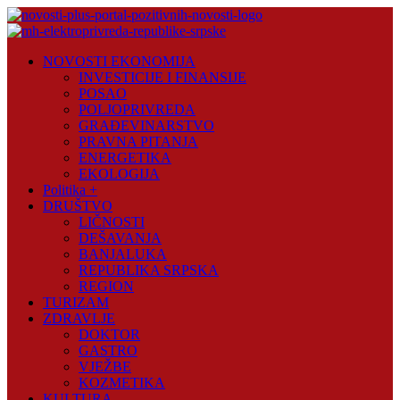
Skip
to
content
Novosti
NOVOSTI EKONOMIJA
Plus
INVESTICIJE I FINANSIJE
POSAO
Portal
POLJOPRIVREDA
pozitivnih
GRAĐEVINARSTVO
vijesti
PRAVNA PITANJA
ENERGETIKA
EKOLOGIJA
Politika +
DRUŠTVO
LIČNOSTI
DEŠAVANJA
BANJALUKA
REPUBLIKA SRPSKA
REGION
TURIZAM
ZDRAVLJE
DOKTOR
GASTRO
VJEŽBE
KOZMETIKA
KULTURA