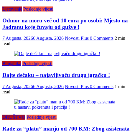
Ljetovanje
Poslednje vijesti
Odmor na moru već od 10 eura po osobi: Mjesto na
Jadranu koje čuvaju od gužve !
7 Augusta, 2026
6 Augusta, 2026
Novosti Plus
0 Comments
2 min
read
Banjaluka
Poslednje vijesti
Dajte dečaku – najavljivaču drugu igračku !
7 Augusta, 2026
6 Augusta, 2026
Novosti Plus
0 Comments
1 min
read
DRUŠTVO
Poslednje vijesti
Rade za “platu” manju od 700 KM: Zbog asistenata