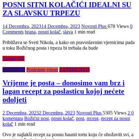
POSNI SITNI KOLAČIĆI IDEALNI SU
ZA SLAVSKU TRPEZU
14 Decembra, 2023
14 Decembra, 2023
Novosti Plus
678 Views
0
Comments
hrana
,
posni kolač
,
slava
1 min read
Približava se Sveti Nikola, a kako on pravoslavnim vjernicima pada
u toku Božićnog posta i trpeza bi trebala da bude
Saznaj više
KORISNO
Poslednje vijesti
ZANIMLJIVO
Vrijeme je posta – donosimo vam brz i
lagan recept za poslasticu kojoj nećete
odoljeti
2 Decembra, 2023
2 Decembra, 2023
Novosti Plus
5305 Views
2 0
komentara
Božićni post
,
posni kolač
,
post
,
recept
,
recept za posni
kolač
1 min read
Ovo je najlakši recept za posnu baunti tortu koju će obožaviti svi, a