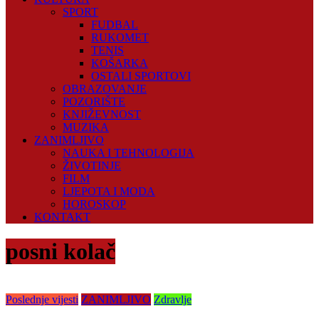
SPORT
FUDBAL
RUKOMET
TENIS
KOŠARKA
OSTALI SPORTOVI
OBRAZOVANJE
POZORIŠTE
KNJIŽEVNOST
MUZIKA
ZANIMLJIVO
NAUKA I TEHNOLOGIJA
ŽIVOTINJE
FILM
LJEPOTA I MODA
HOROSKOP
KONTAKT
posni kolač
Poslednje vijesti
ZANIMLJIVO
Zdravlje