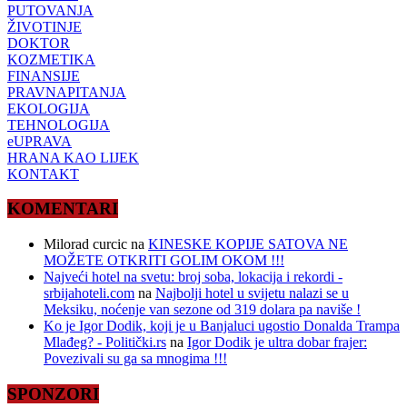
PUTOVANJA
ŽIVOTINJE
DOKTOR
KOZMETIKA
FINANSIJE
PRAVNAPITANJA
EKOLOGIJA
TEHNOLOGIJA
eUPRAVA
HRANA KAO LIJEK
KONTAKT
KOMENTARI
Milorad curcic
na
KINESKE KOPIJE SATOVA NE
MOŽETE OTKRITI GOLIM OKOM !!!
Najveći hotel na svetu: broj soba, lokacija i rekordi -
srbijahoteli.com
na
Najbolji hotel u svijetu nalazi se u
Meksiku, noćenje van sezone od 319 dolara pa naviše !
Ko je Igor Dodik, koji je u Banjaluci ugostio Donalda Trampa
Mlađeg? - Politički.rs
na
Igor Dodik je ultra dobar frajer:
Povezivali su ga sa mnogima !!!
SPONZORI