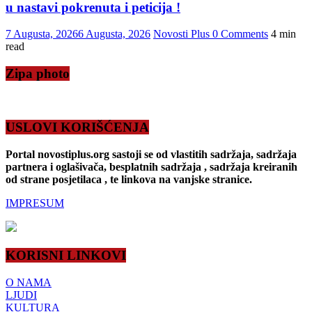
u nastavi pokrenuta i peticija !
7 Augusta, 2026
6 Augusta, 2026
Novosti Plus
0 Comments
4 min
read
Zipa photo
USLOVI KORIŠĆENJA
Portal novostiplus.org sastoji se od vlastitih sadržaja, sadržaja
partnera i oglašivača, besplatnih sadržaja , sadržaja kreiranih
od strane posjetilaca , te linkova na vanjske stranice.
IMPRESUM
KORISNI LINKOVI
O NAMA
LJUDI
KULTURA