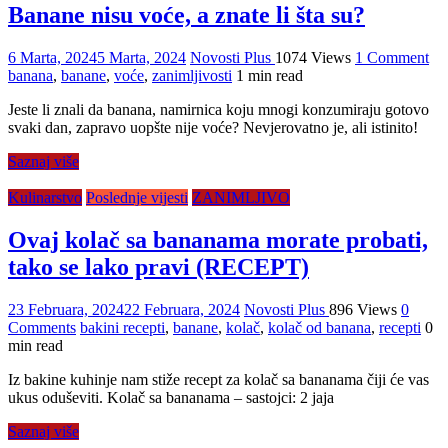
Banane nisu voće, a znate li šta su?
6 Marta, 2024
5 Marta, 2024
Novosti Plus
1074 Views
1 Comment
banana
,
banane
,
voće
,
zanimljivosti
1 min read
​Jeste li znali da banana, namirnica koju mnogi konzumiraju gotovo
svaki dan, zapravo uopšte nije voće? Nevjerovatno je, ali istinito!
Saznaj više
Kulinarstvo
Poslednje vijesti
ZANIMLJIVO
Ovaj kolač sa bananama morate probati,
tako se lako pravi (RECEPT)
23 Februara, 2024
22 Februara, 2024
Novosti Plus
896 Views
0
Comments
bakini recepti
,
banane
,
kolač
,
kolač od banana
,
recepti
0
min read
Iz bakine kuhinje nam stiže recept za kolač sa bananama čiji će vas
ukus oduševiti. Kolač sa bananama – sastojci: 2 jaja
Saznaj više