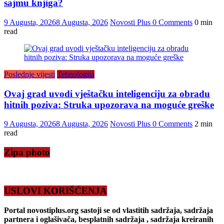
sajmu knjiga?
9 Augusta, 2026
8 Augusta, 2026
Novosti Plus
0 Comments
0 min
read
Poslednje vijesti
Tehnologija
Ovaj grad uvodi vještačku inteligenciju za obradu
hitnih poziva: Struka upozorava na moguće greške
9 Augusta, 2026
8 Augusta, 2026
Novosti Plus
0 Comments
2 min
read
Zipa photo
USLOVI KORIŠĆENJA
Portal novostiplus.org sastoji se od vlastitih sadržaja, sadržaja
partnera i oglašivača, besplatnih sadržaja , sadržaja kreiranih