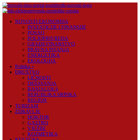
Skip
to
content
Novosti
NOVOSTI EKONOMIJA
Plus
INVESTICIJE I FINANSIJE
POSAO
Portal
POLJOPRIVREDA
pozitivnih
GRAĐEVINARSTVO
vijesti
PRAVNA PITANJA
ENERGETIKA
EKOLOGIJA
Politika +
DRUŠTVO
LIČNOSTI
DEŠAVANJA
BANJALUKA
REPUBLIKA SRPSKA
REGION
TURIZAM
ZDRAVLJE
DOKTOR
GASTRO
VJEŽBE
KOZMETIKA
KULTURA