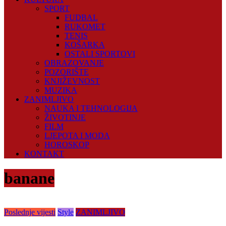
SPORT
FUDBAL
RUKOMET
TENIS
KOŠARKA
OSTALI SPORTOVI
OBRAZOVANJE
POZORIŠTE
KNJIŽEVNOST
MUZIKA
ZANIMLJIVO
NAUKA I TEHNOLOGIJA
ŽIVOTINJE
FILM
LJEPOTA I MODA
HOROSKOP
KONTAKT
banane
Poslednje vijesti
Style
ZANIMLJIVO