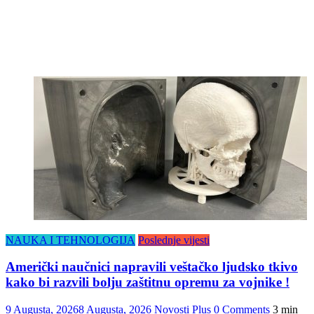
NAUKA I TEHNOLOGIJA
Poslednje vijesti
Američki naučnici napravili veštačko ljudsko tkivo
kako bi razvili bolju zaštitnu opremu za vojnike !
9 Augusta, 2026
8 Augusta, 2026
Novosti Plus
0 Comments
3 min