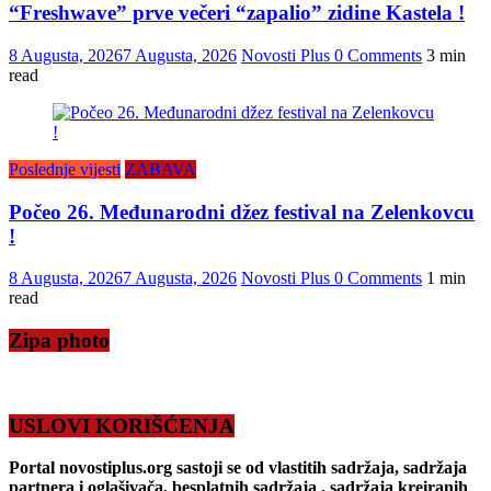
“Freshwave” prve večeri “zapalio” zidine Kastela !
8 Augusta, 2026
7 Augusta, 2026
Novosti Plus
0 Comments
3 min
read
Poslednje vijesti
ZABAVA
Počeo 26. Međunarodni džez festival na Zelenkovcu
!
8 Augusta, 2026
7 Augusta, 2026
Novosti Plus
0 Comments
1 min
read
Zipa photo
USLOVI KORIŠĆENJA
Portal novostiplus.org sastoji se od vlastitih sadržaja, sadržaja
partnera i oglašivača, besplatnih sadržaja , sadržaja kreiranih