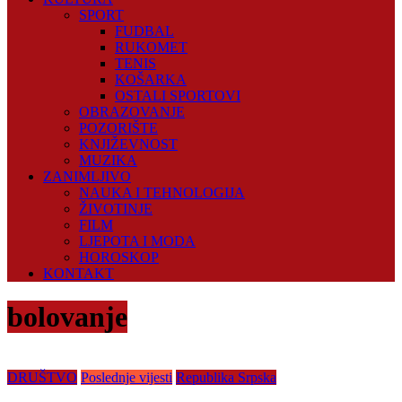
SPORT
FUDBAL
RUKOMET
TENIS
KOŠARKA
OSTALI SPORTOVI
OBRAZOVANJE
POZORIŠTE
KNJIŽEVNOST
MUZIKA
ZANIMLJIVO
NAUKA I TEHNOLOGIJA
ŽIVOTINJE
FILM
LJEPOTA I MODA
HOROSKOP
KONTAKT
bolovanje
DRUŠTVO
Poslednje vijesti
Republika Srpska