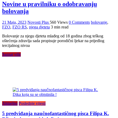
Novine u pravilniku o odobravanju
bolovanja
21 Maja, 2023
Novosti Plus
560 Views
0 Comments
bolovanje
,
FZO
,
FZO RS
,
njega djeteta
3 min read
Bolovanje za njegu djeteta mlađeg od 18 godina zbog teškog
oštećenja zdravlja sada propisuje porodični ljekar na prijedlog
tercijalnog nivoa
Saznaj više
Aktuelno
Poslednje vijesti
5 predviđanja naučnofantastičnog pisca Filipa K.