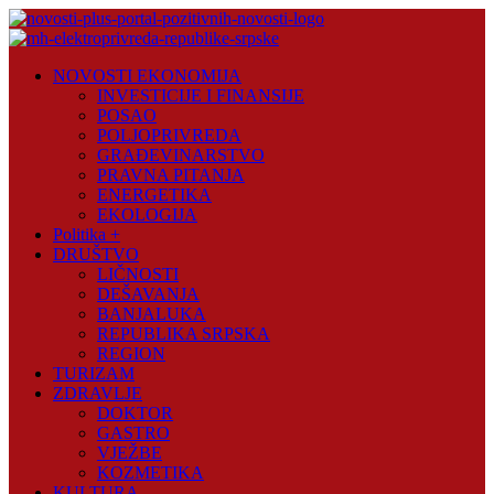
Skip
to
content
Novosti
NOVOSTI EKONOMIJA
Plus
INVESTICIJE I FINANSIJE
POSAO
Portal
POLJOPRIVREDA
pozitivnih
GRAĐEVINARSTVO
vijesti
PRAVNA PITANJA
ENERGETIKA
EKOLOGIJA
Politika +
DRUŠTVO
LIČNOSTI
DEŠAVANJA
BANJALUKA
REPUBLIKA SRPSKA
REGION
TURIZAM
ZDRAVLJE
DOKTOR
GASTRO
VJEŽBE
KOZMETIKA
KULTURA