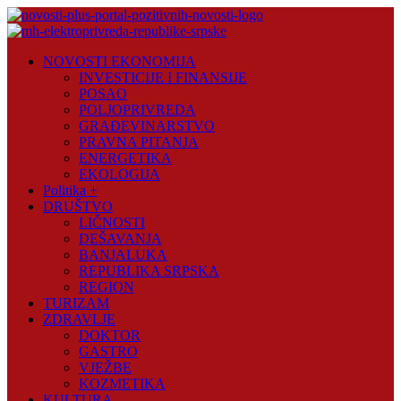
Skip
to
content
Novosti
NOVOSTI EKONOMIJA
Plus
INVESTICIJE I FINANSIJE
POSAO
Portal
POLJOPRIVREDA
pozitivnih
GRAĐEVINARSTVO
vijesti
PRAVNA PITANJA
ENERGETIKA
EKOLOGIJA
Politika +
DRUŠTVO
LIČNOSTI
DEŠAVANJA
BANJALUKA
REPUBLIKA SRPSKA
REGION
TURIZAM
ZDRAVLJE
DOKTOR
GASTRO
VJEŽBE
KOZMETIKA
KULTURA