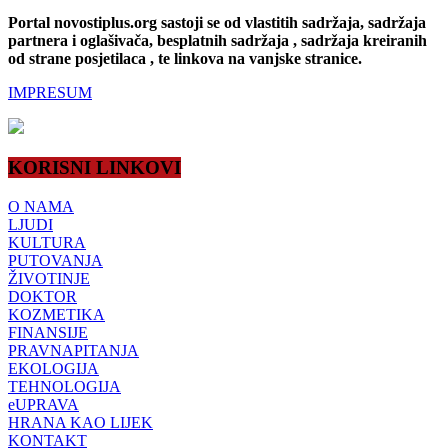
Portal novostiplus.org sastoji se od vlastitih sadržaja, sadržaja
partnera i oglašivača, besplatnih sadržaja , sadržaja kreiranih
od strane posjetilaca , te linkova na vanjske stranice.
IMPRESUM
KORISNI LINKOVI
O NAMA
LJUDI
KULTURA
PUTOVANJA
ŽIVOTINJE
DOKTOR
KOZMETIKA
FINANSIJE
PRAVNAPITANJA
EKOLOGIJA
TEHNOLOGIJA
eUPRAVA
HRANA KAO LIJEK
KONTAKT