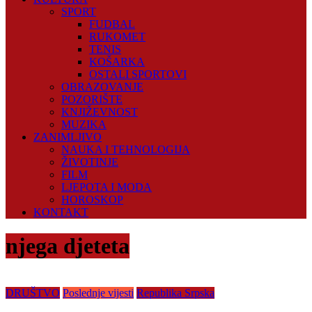
SPORT
FUDBAL
RUKOMET
TENIS
KOŠARKA
OSTALI SPORTOVI
OBRAZOVANJE
POZORIŠTE
KNJIŽEVNOST
MUZIKA
ZANIMLJIVO
NAUKA I TEHNOLOGIJA
ŽIVOTINJE
FILM
LJEPOTA I MODA
HOROSKOP
KONTAKT
njega djeteta
DRUŠTVO
Poslednje vijesti
Republika Srpska