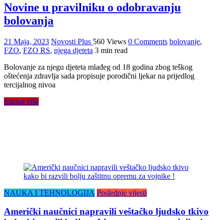
Novine u pravilniku o odobravanju
bolovanja
21 Maja, 2023
Novosti Plus
560 Views
0 Comments
bolovanje
,
FZO
,
FZO RS
,
njega djeteta
3 min read
Bolovanje za njegu djeteta mlađeg od 18 godina zbog teškog
oštećenja zdravlja sada propisuje porodični ljekar na prijedlog
tercijalnog nivoa
Saznaj više
NAUKA I TEHNOLOGIJA
Poslednje vijesti
Američki naučnici napravili veštačko ljudsko tkivo