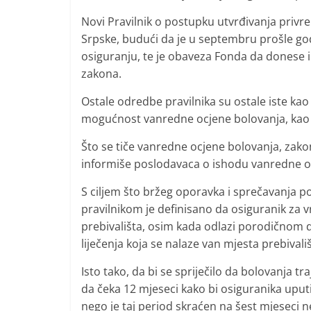
Novi Pravilnik o postupku utvrđivanja privr
Srpske, budući da je u septembru prošle 
osiguranju, te je obaveza Fonda da donese i
zakona.
Ostale odredbe pravilnika su ostale iste kao
mogućnost vanredne ocjene bolovanja, kao 
Što se tiče vanredne ocjene bolovanja, zak
informiše poslodavaca o ishodu vanredne o
S ciljem što bržeg oporavka i sprečavanja p
pravilnikom je definisano da osiguranik za v
prebivališta, osim kada odlazi porodičnom d
liječenja koja se nalaze van mjesta prebivališ
Isto tako, da bi se spriječilo da bolovanja
da čeka 12 mjeseci kako bi osiguranika upu
nego je taj period skraćen na šest mjeseci n