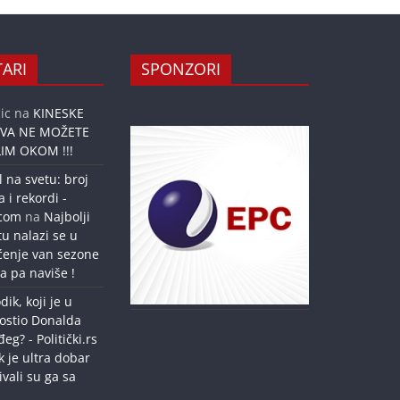
ARI
SPONZORI
ic
na
KINESKE
OVA NE MOŽETE
IM OKOM !!!
l na svetu: broj
a i rekordi -
.com
na
Najbolji
tu nalazi se u
ćenje van sezone
a pa naviše !
dik, koji je u
ostio Donalda
g? - Politički.rs
k je ultra dobar
ivali su ga sa