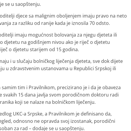
e se u saopštenju.
itelji djece sa malignim oboljenjem imaju pravo na neto
anja za razliku od ranije kada je iznosila 70 odsto.
ditelji imaju mogućnost bolovanja za njegu djeteta ili
 djetetu na godišnjem nivou ako je riječ o djetetu
ječ o djetetu starijem od 15 godina.
aju i u slučaju bolničkog liječenja djeteta, sve dok dijete
ečenju u zdravstvenim ustanovama u Republici Srpskoj ili
mim tim i Pravilnikom, precizirano je i da je obaveza
se svakih 15 dana javlja svom porodičnom doktoru radi
ranika koji se nalaze na bolničkom liječenju.
dlog UKC-a Srpske, a Pravilnikom je definisano da,
pregled, odnosno ne opravda svoj izostanak, porodični
soban za rad – dodaje se u saopštenju.