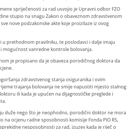
emene spriječenosti za rad usvojio je Upravni odbor FZO
godine stupio na snagu Zakon o obaveznom zdravstvenom
 sve nove podzakonske akte koje proizilaze iz ovog
 i u prethodnom pravilniku, te poslodavci i dalje imaju
i mogućnost vanredne kontrole bolovanja.
onom je propisano da je obaveza porodičnog doktora da
cjene.
ogoršanja zdravstvenog stanja osiguranika i ovim
rijeme trajanja bolovanja ne smije napustiti mjesto stalnog
oktoru ili kada je upućen na dijagnostičke preglede i
ta.
 traju duže nego što je neophodno, porodični doktor ne mora
tio na ocjenu radne sposobnosti komisije Fonda PIO RS,
eprekidne nesposobnosti za rad, izuzev kada je riječ o