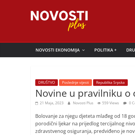
Skip
to
content
Novosti
Plus
NOVOSTI EKONOMIJA
POLITIKA +
DRU
P
o
r
DRUŠTVO
Poslednje vijesti
Republika Srpska
t
Novine u pravilniku o
a
21 Maja, 2023
Novosti Plus
559 Views
0 C
l
p
Bolovanje za njegu djeteta mlađeg od 18 go
o
porodični ljekar na prijedlog tercijalnog niv
z
zdravstvenog osiguranja, predviđeno je no