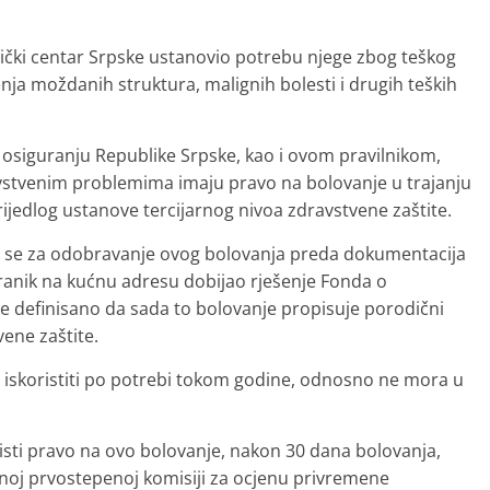
klinički centar Srpske ustanovio potrebu njege zbog teškog
nja moždanih struktura, malignih bolesti i drugih teških
iguranju Republike Srpske, kao i ovom pravilnikom,
avstvenim problemima imaju pravo na bolovanje u trajanju
ijedlog ustanove tercijarnog nivoa zdravstvene zaštite.
 da se za odobravanje ovog bolovanja preda dokumentacija
ranik na kućnu adresu dobijao rješenje Fonda o
e definisano da sada to bolovanje propisuje porodični
vene zaštite.
iskoristiti po potrebi tokom godine, odnosno ne mora u
oristi pravo na ovo bolovanje, nakon 30 dana bolovanja,
noj prvostepenoj komisiji za ocjenu privremene