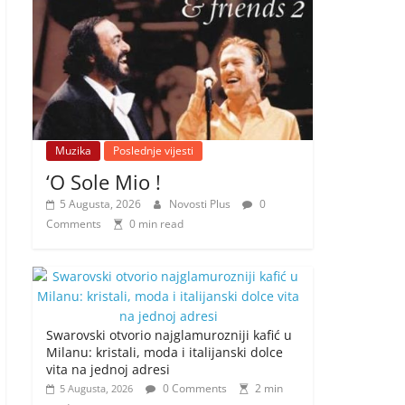
Muzika
Poslednje vijesti
‘O Sole Mio !
5 Augusta, 2026
Novosti Plus
0
Comments
0 min read
Swarovski otvorio najglamurozniji kafić u
Milanu: kristali, moda i italijanski dolce
vita na jednoj adresi
0 Comments
2 min
5 Augusta, 2026