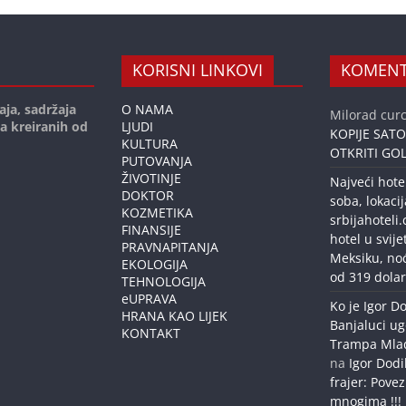
KORISNI LINKOVI
KOMENT
aja, sadržaja
O NAMA
Milorad curc
ja kreiranih od
LJUDI
KOPIJE SAT
KULTURA
OTKRITI GOL
PUTOVANJA
ŽIVOTINJE
Najveći hote
DOKTOR
soba, lokacij
KOZMETIKA
srbijahoteli
FINANSIJE
hotel u svije
PRAVNAPITANJA
Meksiku, no
EKOLOGIJA
od 319 dolar
TEHNOLOGIJA
eUPRAVA
Ko je Igor Do
HRANA KAO LIJEK
Banjaluci ug
KONTAKT
Trampa Mlađe
na
Igor Dodi
frajer: Povez
mnogima !!!