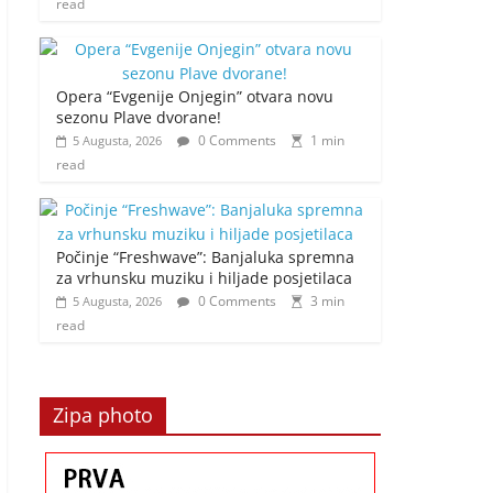
read
Opera “Evgenije Onjegin” otvara novu
sezonu Plave dvorane!
0 Comments
1 min
5 Augusta, 2026
read
Počinje “Freshwave”: Banjaluka spremna
za vrhunsku muziku i hiljade posjetilaca
0 Comments
3 min
5 Augusta, 2026
read
Zipa photo