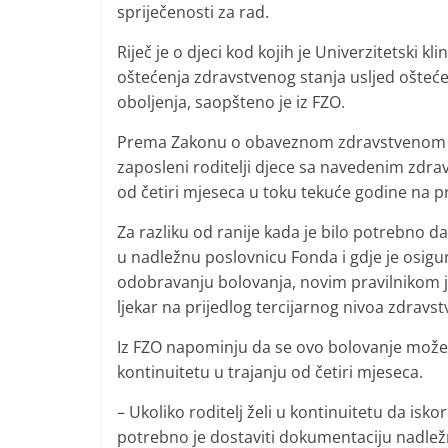
i
spriječenosti za rad.
t
Riječ je o djeci kod kojih je Univerzitetski 
i
oštećenja zdravstvenog stanja usljed ošteće
v
oboljenja, saopšteno je iz FZO.
n
Prema Zakonu o obaveznom zdravstvenom os
i
zaposleni roditelji djece sa navedenim zdr
h
od četiri mjeseca u toku tekuće godine na pr
v
Za razliku od ranije kada je bilo potrebno
i
u nadležnu poslovnicu Fonda i gdje je osigu
j
odobravanju bolovanja, novim pravilnikom j
e
ljekar na prijedlog tercijarnog nivoa zdravst
s
t
Iz FZO napominju da se ovo bolovanje može 
kontinuitetu u trajanju od četiri mjeseca.
i
– Ukoliko roditelj želi u kontinuitetu da isk
potrebno je dostaviti dokumentaciju nadlež