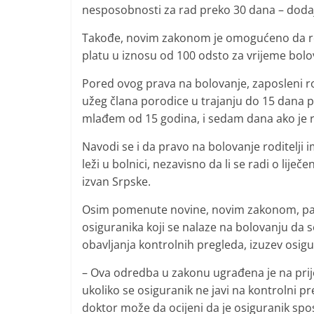
nesposobnosti za rad preko 30 dana – dodaj
Takođe, novim zakonom je omogućeno da rod
platu u iznosu od 100 odsto za vrijeme bolov
Pored ovog prava na bolovanje, zaposleni ro
užeg člana porodice u trajanju do 15 dana po
mlađem od 15 godina, i sedam dana ako je ri
Navodi se i da pravo na bolovanje roditelji im
leži u bolnici, nezavisno da li se radi o lij
izvan Srpske.
Osim pomenute novine, novim zakonom, pa sa
osiguranika koji se nalaze na bolovanju da 
obavljanja kontrolnih pregleda, izuzev osigu
– Ova odredba u zakonu ugrađena je na prije
ukoliko se osiguranik ne javi na kontrolni 
doktor može da ocijeni da je osiguranik spo