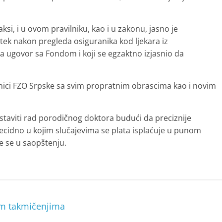
si, i u ovom pravilniku, kao i u zakonu, jasno je
 tek nakon pregleda osiguranika kod ljekara iz
 ugovor sa Fondom i koji se egzaktno izjasnio da
anici FZO Srpske sa svim propratnim obrascima kao i novim
staviti rad porodičnog doktora budući da preciznije
 decidno u kojim slučajevima se plata isplaćuje u punom
e se u saopštenju.
im takmičenjima