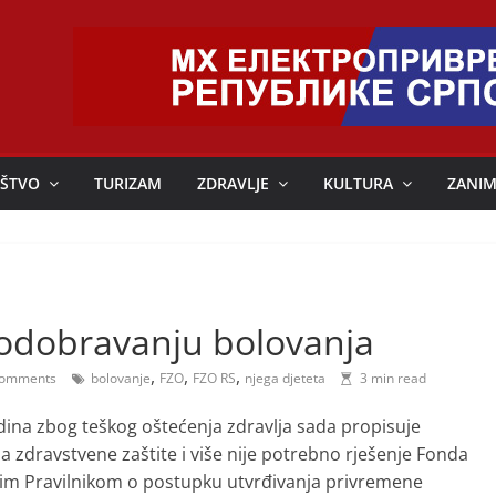
ŠTVO
TURIZAM
ZDRAVLJE
KULTURA
ZANIM
 odobravanju bolovanja
,
,
,
omments
bolovanje
FZO
FZO RS
njega djeteta
3 min read
dina zbog teškog oštećenja zdravlja sada propisuje
oa zdravstvene zaštite i više nije potrebno rješenje Fonda
vim Pravilnikom o postupku utvrđivanja privremene