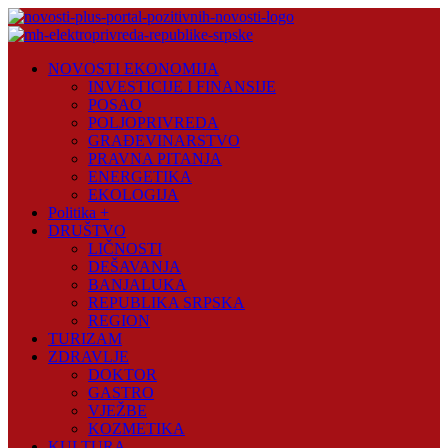
Skip
to
content
Novosti
NOVOSTI EKONOMIJA
Plus
INVESTICIJE I FINANSIJE
POSAO
Portal
POLJOPRIVREDA
pozitivnih
GRAĐEVINARSTVO
vijesti
PRAVNA PITANJA
ENERGETIKA
EKOLOGIJA
Politika +
DRUŠTVO
LIČNOSTI
DEŠAVANJA
BANJALUKA
REPUBLIKA SRPSKA
REGION
TURIZAM
ZDRAVLJE
DOKTOR
GASTRO
VJEŽBE
KOZMETIKA
KULTURA