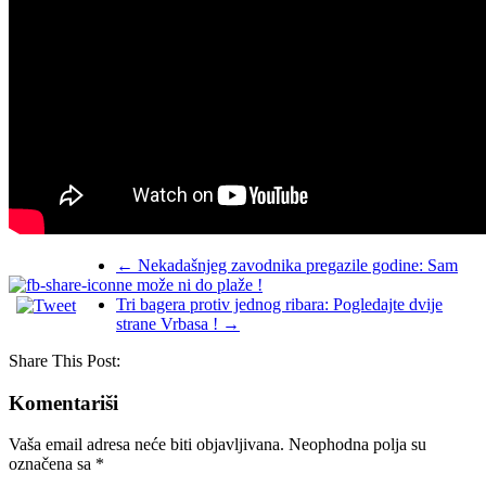
←
Nekadašnjeg zavodnika pregazile godine: Sam
ne može ni do plaže !
Tri bagera protiv jednog ribara: Pogledajte dvije
strane Vrbasa !
→
Share This Post:
Komentariši
Vaša email adresa neće biti objavljivana.
Neophodna polja su
označena sa
*