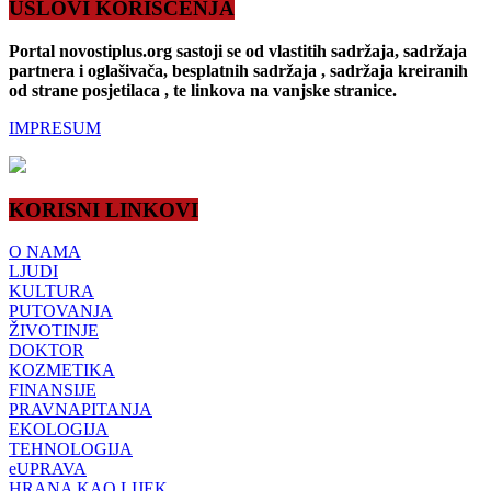
USLOVI KORIŠĆENJA
Portal novostiplus.org sastoji se od vlastitih sadržaja, sadržaja
partnera i oglašivača, besplatnih sadržaja , sadržaja kreiranih
od strane posjetilaca , te linkova na vanjske stranice.
IMPRESUM
KORISNI LINKOVI
O NAMA
LJUDI
KULTURA
PUTOVANJA
ŽIVOTINJE
DOKTOR
KOZMETIKA
FINANSIJE
PRAVNAPITANJA
EKOLOGIJA
TEHNOLOGIJA
eUPRAVA
HRANA KAO LIJEK