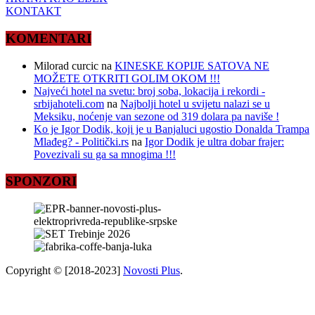
KONTAKT
KOMENTARI
Milorad curcic
na
KINESKE KOPIJE SATOVA NE
MOŽETE OTKRITI GOLIM OKOM !!!
Najveći hotel na svetu: broj soba, lokacija i rekordi -
srbijahoteli.com
na
Najbolji hotel u svijetu nalazi se u
Meksiku, noćenje van sezone od 319 dolara pa naviše !
Ko je Igor Dodik, koji je u Banjaluci ugostio Donalda Trampa
Mlađeg? - Politički.rs
na
Igor Dodik je ultra dobar frajer:
Povezivali su ga sa mnogima !!!
SPONZORI
Copyright © [2018-2023]
Novosti Plus
.