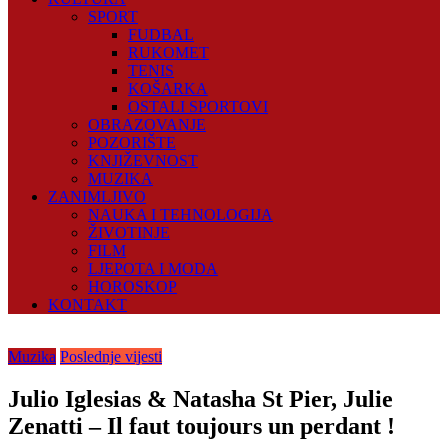
SPORT
FUDBAL
RUKOMET
TENIS
KOŠARKA
OSTALI SPORTOVI
OBRAZOVANJE
POZORIŠTE
KNJIŽEVNOST
MUZIKA
ZANIMLJIVO
NAUKA I TEHNOLOGIJA
ŽIVOTINJE
FILM
LJEPOTA I MODA
HOROSKOP
KONTAKT
Muzika
Poslednje vijesti
Julio Iglesias & Natasha St Pier, Julie
Zenatti – Il faut toujours un perdant !