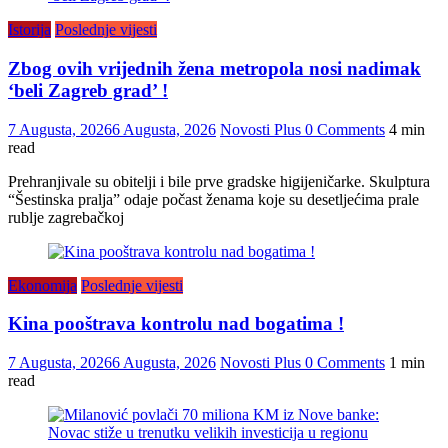
Istorija
Poslednje vijesti
Zbog ovih vrijednih žena metropola nosi nadimak
‘beli Zagreb grad’ !
7 Augusta, 2026
6 Augusta, 2026
Novosti Plus
0 Comments
4 min
read
Prehranjivale su obitelji i bile prve gradske higijeničarke. Skulptura
“Šestinska pralja” odaje počast ženama koje su desetljećima prale
rublje zagrebačkoj
Ekonomija
Poslednje vijesti
Kina pooštrava kontrolu nad bogatima !
7 Augusta, 2026
6 Augusta, 2026
Novosti Plus
0 Comments
1 min
read