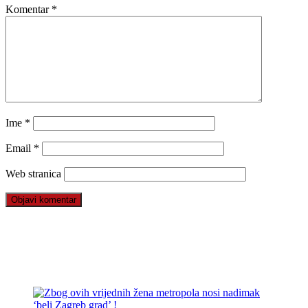
Komentar
*
Ime
*
Email
*
Web stranica