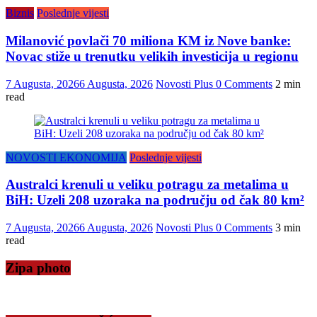
Biznis
Poslednje vijesti
Milanović povlači 70 miliona KM iz Nove banke:
Novac stiže u trenutku velikih investicija u regionu
7 Augusta, 2026
6 Augusta, 2026
Novosti Plus
0 Comments
2 min
read
NOVOSTI EKONOMIJA
Poslednje vijesti
Australci krenuli u veliku potragu za metalima u
BiH: Uzeli 208 uzoraka na području od čak 80 km²
7 Augusta, 2026
6 Augusta, 2026
Novosti Plus
0 Comments
3 min
read
Zipa photo