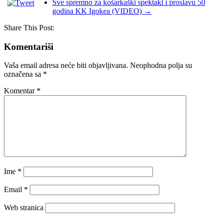
Sve spremno za košarkaški spektakl i proslavu 50
godina KK Igokea (VIDEO)
→
Share This Post:
Komentariši
Vaša email adresa neće biti objavljivana.
Neophodna polja su
označena sa
*
Komentar
*
Ime
*
Email
*
Web stranica