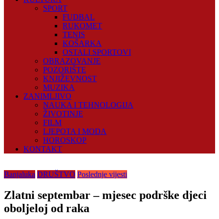
SPORT
FUDBAL
RUKOMET
TENIS
KOŠARKA
OSTALI SPORTOVI
OBRAZOVANJE
POZORIŠTE
KNJIŽEVNOST
MUZIKA
ZANIMLJIVO
NAUKA I TEHNOLOGIJA
ŽIVOTINJE
FILM
LJEPOTA I MODA
HOROSKOP
KONTAKT
Banjaluka
DRUŠTVO
Poslednje vijesti
Zlatni septembar – mjesec podrške djeci
oboljeloj od raka