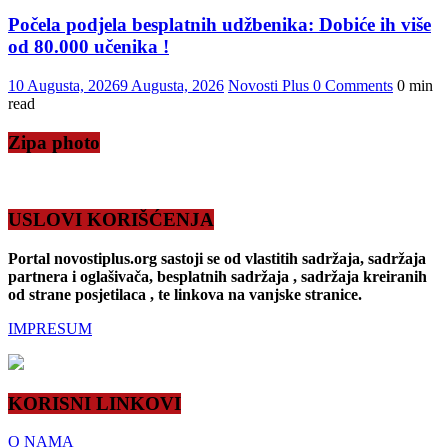
Počela podjela besplatnih udžbenika: Dobiće ih više
od 80.000 učenika !
10 Augusta, 2026
9 Augusta, 2026
Novosti Plus
0 Comments
0 min
read
Zipa photo
USLOVI KORIŠĆENJA
Portal novostiplus.org sastoji se od vlastitih sadržaja, sadržaja
partnera i oglašivača, besplatnih sadržaja , sadržaja kreiranih
od strane posjetilaca , te linkova na vanjske stranice.
IMPRESUM
KORISNI LINKOVI
O NAMA