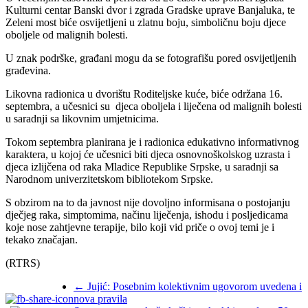
Kulturni centar Banski dvor i zgrada Gradske uprave Banjaluka, te
Zeleni most biće osvijetljeni u zlatnu boju, simboličnu boju djece
oboljele od malignih bolesti.
U znak podrške, građani mogu da se fotografišu pored osvijetljenih
građevina.
Likovna radionica u dvorištu Roditeljske kuće, biće održana 16.
septembra, a učesnici su djeca oboljela i liječena od malignih bolesti
u saradnji sa likovnim umjetnicima.
Tokom septembra planirana je i radionica edukativno informativnog
karaktera, u kojoj će učesnici biti djeca osnovnoškolskog uzrasta i
djeca izlijčena od raka Mladice Republike Srpske, u saradnji sa
Narodnom univerzitetskom bibliotekom Srpske.
S obzirom na to da javnost nije dovoljno informisana o postojanju
dječjeg raka, simptomima, načinu liječenja, ishodu i posljedicama
koje nose zahtjevne terapije, bilo koji vid priče o ovoj temi je i
tekako značajan.
(RTRS)
←
Jujić: Posebnim kolektivnim ugovorom uvedena i
nova pravila