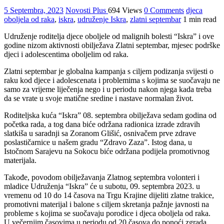
5 Septembra, 2023
Novosti Plus
694 Views
0 Comments
djeca
oboljela od raka
,
iskra
,
udruženje Iskra
,
zlatni septembar
1 min read
Udruženje roditelja djece oboljele od malignih bolesti “Iskra” i ove
godine nizom aktivnosti obilježava Zlatni septembar, mjesec podrške
djeci i adolescentima oboljelim od raka.
Zlatni septembar je globalna kampanja s ciljem podizanja svijesti o
raku kod djece i adolescenata i problemima s kojima se suočavaju ne
samo za vrijeme liječenja nego i u periodu nakon njega kada treba
da se vrate u svoje matične sredine i nastave normalan život.
Roditeljska kuća “Iskra” 08. septembra obilježava sedam godina od
početka rada, a tog dana biće održana radionica izrade zdravih
slatkiša u saradnji sa Zoranom Glišić, osnivačem prve zdrave
poslastičarnice u našem gradu “Zdravo Zaza”. Istog dana, u
Istočnom Sarajevu na Sokocu biće održana podijela promotivnog
materijala.
Takođe, povodom obilježavanja Zlatnog septembra volonteri i
mladice Udruženja “Iskra” će u subotu, 09. septembra 2023. u
vremenu od 10 do 14 časova na Trgu Krajine dijeliti zlatne trakice,
promotivni materijal i balone s ciljem skretanja pažnje javnosti na
probleme s kojima se suočavaju porodice i djeca oboljela od raka.
U večernjim časovima u periodu od 20 časova do ponoći zgrada