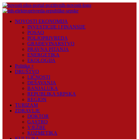
Skip
to
content
Novosti
NOVOSTI EKONOMIJA
Plus
INVESTICIJE I FINANSIJE
POSAO
Portal
POLJOPRIVREDA
pozitivnih
GRAĐEVINARSTVO
vijesti
PRAVNA PITANJA
ENERGETIKA
EKOLOGIJA
Politika +
DRUŠTVO
LIČNOSTI
DEŠAVANJA
BANJALUKA
REPUBLIKA SRPSKA
REGION
TURIZAM
ZDRAVLJE
DOKTOR
GASTRO
VJEŽBE
KOZMETIKA
KULTURA