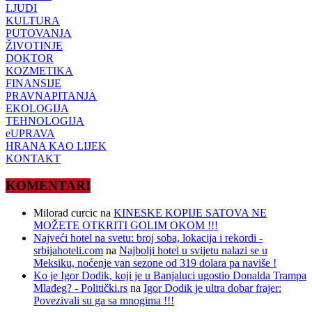
LJUDI
KULTURA
PUTOVANJA
ŽIVOTINJE
DOKTOR
KOZMETIKA
FINANSIJE
PRAVNAPITANJA
EKOLOGIJA
TEHNOLOGIJA
eUPRAVA
HRANA KAO LIJEK
KONTAKT
KOMENTARI
Milorad curcic
na
KINESKE KOPIJE SATOVA NE
MOŽETE OTKRITI GOLIM OKOM !!!
Najveći hotel na svetu: broj soba, lokacija i rekordi -
srbijahoteli.com
na
Najbolji hotel u svijetu nalazi se u
Meksiku, noćenje van sezone od 319 dolara pa naviše !
Ko je Igor Dodik, koji je u Banjaluci ugostio Donalda Trampa
Mlađeg? - Politički.rs
na
Igor Dodik je ultra dobar frajer:
Povezivali su ga sa mnogima !!!