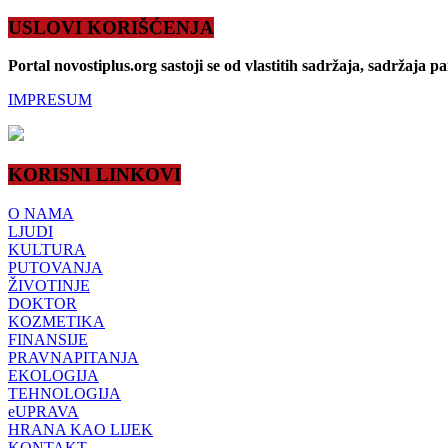
USLOVI KORIŠĆENJA
Portal novostiplus.org sastoji se od vlastitih sadržaja, sadržaja p
IMPRESUM
KORISNI LINKOVI
O NAMA
LJUDI
KULTURA
PUTOVANJA
ŽIVOTINJE
DOKTOR
KOZMETIKA
FINANSIJE
PRAVNAPITANJA
EKOLOGIJA
TEHNOLOGIJA
eUPRAVA
HRANA KAO LIJEK
KONTAKT