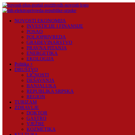
Skip
to
content
Novosti
NOVOSTI EKONOMIJA
Plus
INVESTICIJE I FINANSIJE
POSAO
Portal
POLJOPRIVREDA
pozitivnih
GRAĐEVINARSTVO
vijesti
PRAVNA PITANJA
ENERGETIKA
EKOLOGIJA
Politika +
DRUŠTVO
LIČNOSTI
DEŠAVANJA
BANJALUKA
REPUBLIKA SRPSKA
REGION
TURIZAM
ZDRAVLJE
DOKTOR
GASTRO
VJEŽBE
KOZMETIKA
KULTURA