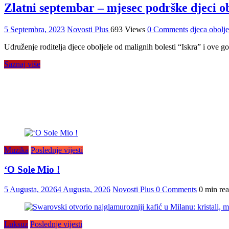
Zlatni septembar – mjesec podrške djeci ob
5 Septembra, 2023
Novosti Plus
693 Views
0 Comments
djeca obolje
Udruženje roditelja djece oboljele od malignih bolesti “Iskra” i ove g
Saznaj više
Muzika
Poslednje vijesti
‘O Sole Mio !
5 Augusta, 2026
4 Augusta, 2026
Novosti Plus
0 Comments
0 min re
Luksuz
Poslednje vijesti