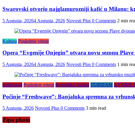
Swarovski otvorio najglamurozniji kafić u Milanu: kris
5 Augusta, 2026
4 Augusta, 2026
Novosti Plus
0 Comments
2 min re
Kultura
Poslednje vijesti
Opera “Evgenije Onjegin” otvara novu sezonu Plave
5 Augusta, 2026
4 Augusta, 2026
Novosti Plus
0 Comments
1 min re
Dešavanja
Poslednje vijesti
Republika Srpska
TURIZAM
ZANIMLJ
Počinje “Freshwave”: Banjaluka spremna za vrhunsku
5 Augusta, 2026
Novosti Plus
0 Comments
3 min read
Zipa photo