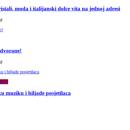
tali, moda i italijanski dolce vita na jednoj adresi
ad
 dvorane!
ad
IVO
 muziku i hiljade posjetilaca