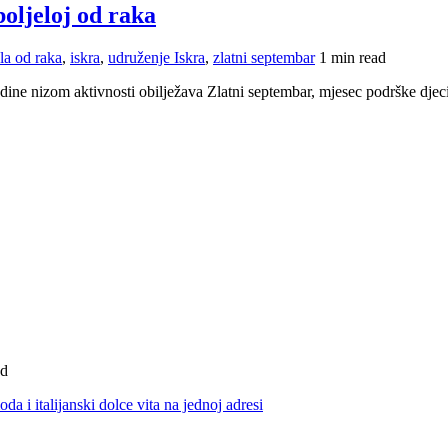
oljeloj od raka
la od raka
,
iskra
,
udruženje Iskra
,
zlatni septembar
1 min read
odine nizom aktivnosti obilježava Zlatni septembar, mjesec podrške djeci
ad