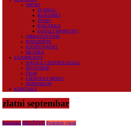
SPORT
FUDBAL
RUKOMET
TENIS
KOŠARKA
OSTALI SPORTOVI
OBRAZOVANJE
POZORIŠTE
KNJIŽEVNOST
MUZIKA
ZANIMLJIVO
NAUKA I TEHNOLOGIJA
ŽIVOTINJE
FILM
LJEPOTA I MODA
HOROSKOP
KONTAKT
zlatni septembar
Banjaluka
DRUŠTVO
Poslednje vijesti