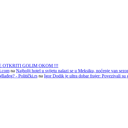
 OTKRITI GOLIM OKOM !!!
li.com
na
Najbolji hotel u svijetu nalazi se u Meksiku, noćenje van sezo
lađeg? - Politički.rs
na
Igor Dodik je ultra dobar frajer: Povezivali su