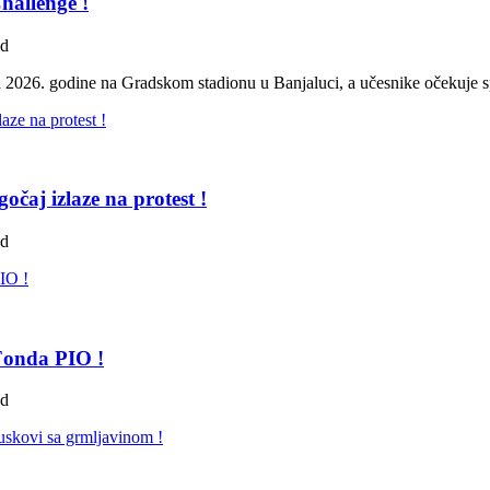
hallenge !
ad
 2026. godine na Gradskom stadionu u Banjaluci, a učesnike očekuje sp
čaj izlaze na protest !
ad
 Fonda PIO !
ad