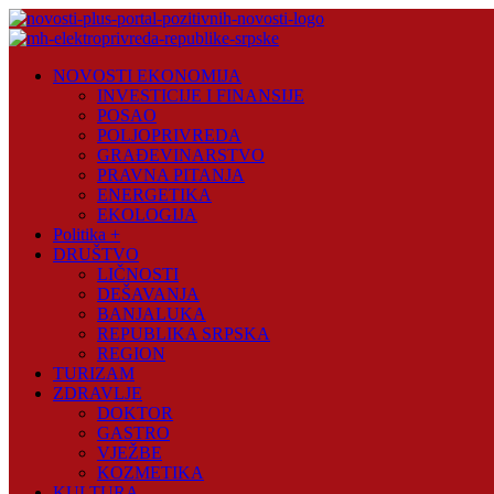
Skip
to
content
Novosti
NOVOSTI EKONOMIJA
Plus
INVESTICIJE I FINANSIJE
POSAO
Portal
POLJOPRIVREDA
pozitivnih
GRAĐEVINARSTVO
vijesti
PRAVNA PITANJA
ENERGETIKA
EKOLOGIJA
Politika +
DRUŠTVO
LIČNOSTI
DEŠAVANJA
BANJALUKA
REPUBLIKA SRPSKA
REGION
TURIZAM
ZDRAVLJE
DOKTOR
GASTRO
VJEŽBE
KOZMETIKA
KULTURA