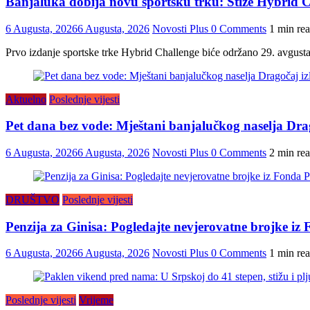
Banjaluka dobija novu sportsku trku: Stiže Hybrid C
6 Augusta, 2026
6 Augusta, 2026
Novosti Plus
0 Comments
1 min re
Prvo izdanje sportske trke Hybrid Challenge biće održano 29. avgusta
Aktuelno
Poslednje vijesti
Pet dana bez vode: Mještani banjalučkog naselja Drago
6 Augusta, 2026
6 Augusta, 2026
Novosti Plus
0 Comments
2 min re
DRUŠTVO
Poslednje vijesti
Penzija za Ginisa: Pogledajte nevjerovatne brojke iz
6 Augusta, 2026
6 Augusta, 2026
Novosti Plus
0 Comments
1 min re
Poslednje vijesti
Vrijeme