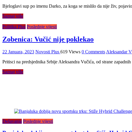
Bjeloglavi sup po imenu Darko, za koga se mislilo da nije živ, pojavi
Saznaj više
Politika Plus
Poslednje vijesti
Zobenica: Vučić nije poklekao
22 Januara, 2023
Novosti Plus
619 Views
0 Comments
Aleksandar V
Pritisci na predsjednika Srbije Aleksandra Vučića, od strane zapadnih
Saznaj više
Dešavanja
Poslednje vijesti