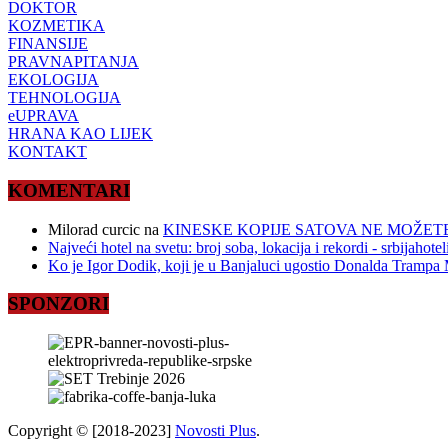
DOKTOR
KOZMETIKA
FINANSIJE
PRAVNAPITANJA
EKOLOGIJA
TEHNOLOGIJA
eUPRAVA
HRANA KAO LIJEK
KONTAKT
KOMENTARI
Milorad curcic
na
KINESKE KOPIJE SATOVA NE MOŽETE
Najveći hotel na svetu: broj soba, lokacija i rekordi - srbijahote
Ko je Igor Dodik, koji je u Banjaluci ugostio Donalda Trampa M
SPONZORI
Copyright © [2018-2023]
Novosti Plus
.