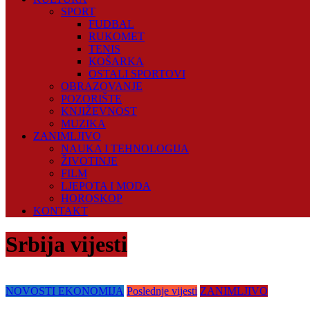
SPORT
FUDBAL
RUKOMET
TENIS
KOŠARKA
OSTALI SPORTOVI
OBRAZOVANJE
POZORIŠTE
KNJIŽEVNOST
MUZIKA
ZANIMLJIVO
NAUKA I TEHNOLOGIJA
ŽIVOTINJE
FILM
LJEPOTA I MODA
HOROSKOP
KONTAKT
Srbija vijesti
NOVOSTI EKONOMIJA
Poslednje vijesti
ZANIMLJIVO