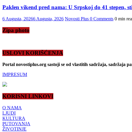
Paklen vikend pred nama: U Srpskoj do 41 stepen, sti
6 Augusta, 2026
6 Augusta, 2026
Novosti Plus
0 Comments
0 min re
Zipa photo
USLOVI KORIŠĆENJA
Portal novostiplus.org sastoji se od vlastitih sadržaja, sadržaja p
IMPRESUM
KORISNI LINKOVI
O NAMA
LJUDI
KULTURA
PUTOVANJA
ŽIVOTINJE