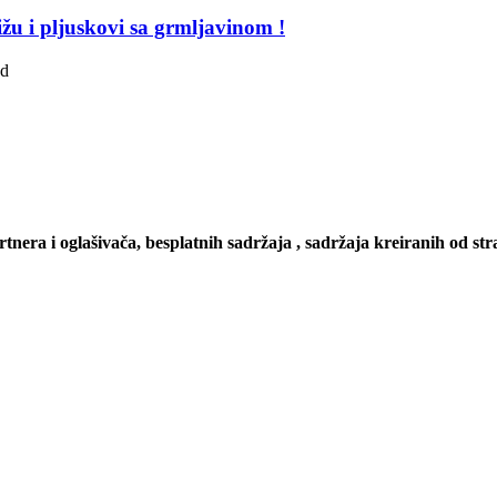
žu i pljuskovi sa grmljavinom !
ad
artnera i oglašivača, besplatnih sadržaja , sadržaja kreiranih od stra