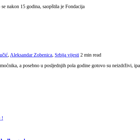
o se nakon 15 godina, saopštila je Fondacija
učić
,
Aleksandar Zobenica
,
Srbija vijesti
2 min read
 moćnika, a posebno u posljednjih pola godine gotovo su neizdrživi, ip