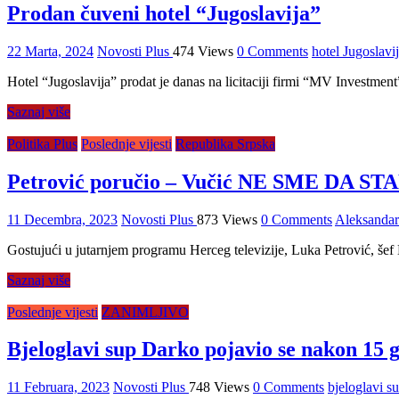
Prodan čuveni hotel “Jugoslavija”
22 Marta, 2024
Novosti Plus
474 Views
0 Comments
hotel Jugoslavi
Hotel “Jugoslavija” prodat je danas na licitaciji firmi “MV Investment
Saznaj više
Politika Plus
Poslednje vijesti
Republika Srpska
Petrović poručio – Vučić NE SME DA S
11 Decembra, 2023
Novosti Plus
873 Views
0 Comments
Aleksandar
Gostujući u jutarnjem programu Herceg televizije, Luka Petrović, šef
Saznaj više
Poslednje vijesti
ZANIMLJIVO
Bjeloglavi sup Darko pojavio se nakon 15
11 Februara, 2023
Novosti Plus
748 Views
0 Comments
bjeloglavi s