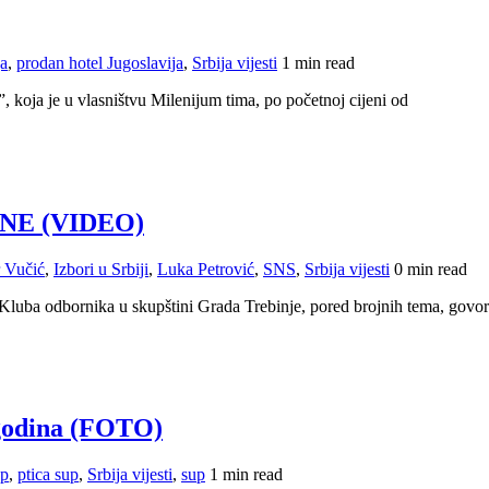
ja
,
prodan hotel Jugoslavija
,
Srbija vijesti
1 min read
”, koja je u vlasništvu Milenijum tima, po početnoj cijeni od
TANE (VIDEO)
 Vučić
,
Izbori u Srbiji
,
Luka Petrović
,
SNS
,
Srbija vijesti
0 min read
 Kluba odbornika u skupštini Grada Trebinje, pored brojnih tema, govor
 godina (FOTO)
up
,
ptica sup
,
Srbija vijesti
,
sup
1 min read