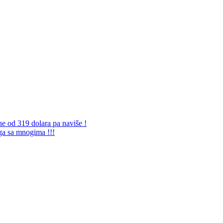
ne od 319 dolara pa naviše !
 ga sa mnogima !!!