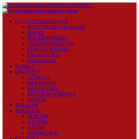
Skip
to
content
Novosti
NOVOSTI EKONOMIJA
Plus
INVESTICIJE I FINANSIJE
POSAO
Portal
POLJOPRIVREDA
pozitivnih
GRAĐEVINARSTVO
vijesti
PRAVNA PITANJA
ENERGETIKA
EKOLOGIJA
Politika +
DRUŠTVO
LIČNOSTI
DEŠAVANJA
BANJALUKA
REPUBLIKA SRPSKA
REGION
TURIZAM
ZDRAVLJE
DOKTOR
GASTRO
VJEŽBE
KOZMETIKA
KULTURA