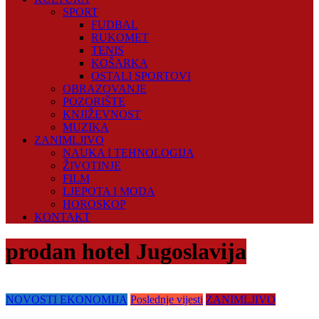
SPORT
FUDBAL
RUKOMET
TENIS
KOŠARKA
OSTALI SPORTOVI
OBRAZOVANJE
POZORIŠTE
KNJIŽEVNOST
MUZIKA
ZANIMLJIVO
NAUKA I TEHNOLOGIJA
ŽIVOTINJE
FILM
LJEPOTA I MODA
HOROSKOP
KONTAKT
prodan hotel Jugoslavija
NOVOSTI EKONOMIJA
Poslednje vijesti
ZANIMLJIVO