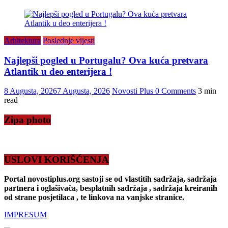
Arhitektura
Poslednje vijesti
Najlepši pogled u Portugalu? Ova kuća pretvara
Atlantik u deo enterijera !
8 Augusta, 2026
7 Augusta, 2026
Novosti Plus
0 Comments
3 min
read
Zipa photo
USLOVI KORIŠĆENJA
Portal novostiplus.org sastoji se od vlastitih sadržaja, sadržaja
partnera i oglašivača, besplatnih sadržaja , sadržaja kreiranih
od strane posjetilaca , te linkova na vanjske stranice.
IMPRESUM