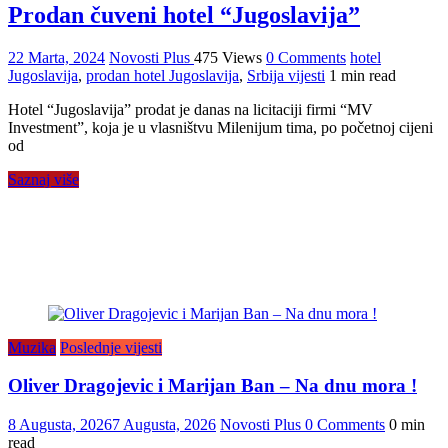
Prodan čuveni hotel “Jugoslavija”
22 Marta, 2024
Novosti Plus
475 Views
0 Comments
hotel
Jugoslavija
,
prodan hotel Jugoslavija
,
Srbija vijesti
1 min read
Hotel “Jugoslavija” prodat je danas na licitaciji firmi “MV
Investment”, koja je u vlasništvu Milenijum tima, po početnoj cijeni
od
Saznaj više
Muzika
Poslednje vijesti
Oliver Dragojevic i Marijan Ban – Na dnu mora !
8 Augusta, 2026
7 Augusta, 2026
Novosti Plus
0 Comments
0 min
read