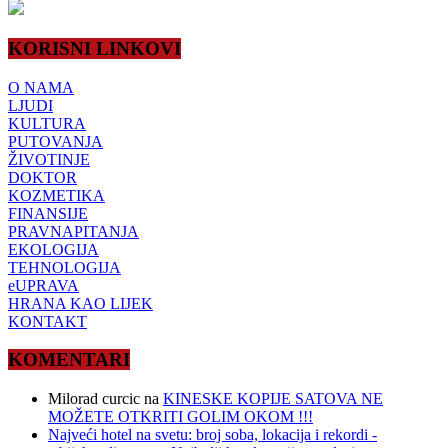
KORISNI LINKOVI
O NAMA
LJUDI
KULTURA
PUTOVANJA
ŽIVOTINJE
DOKTOR
KOZMETIKA
FINANSIJE
PRAVNAPITANJA
EKOLOGIJA
TEHNOLOGIJA
eUPRAVA
HRANA KAO LIJEK
KONTAKT
KOMENTARI
Milorad curcic
na
KINESKE KOPIJE SATOVA NE
MOŽETE OTKRITI GOLIM OKOM !!!
Najveći hotel na svetu: broj soba, lokacija i rekordi -