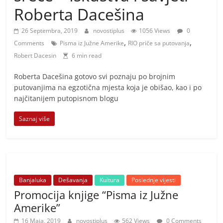
i
Roberta Dacešina
t
i
26 Septembra, 2019
novostiplus
1056 Views
0
,
,
v
Comments
Pisma iz Južne Amerike
RIO priče sa putovanja
Robert Dacesin
6 min read
n
i
Roberta Dacešina gotovo svi poznaju po brojnim
h
putovanjima na egzotična mjesta koja je obišao, kao i po
najčitanijem putopisnom blogu
v
i
Saznaj više
j
e
s
t
Banjaluka
Dešavanja
Kultura
Poslednje vijesti
i
Promocija knjige “Pisma iz Južne
Amerike”
16 Maja, 2019
novostiplus
562 Views
0 Comments