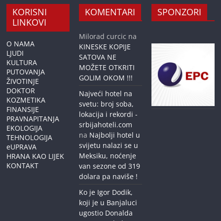
KORISNI
KOMENTARI
SPONZORI
LINKOVI
Milorad curcic
na
O NAMA
KINESKE KOPIJE
LJUDI
SATOVA NE
KULTURA
MOŽETE OTKRITI
PUTOVANJA
GOLIM OKOM !!!
ŽIVOTINJE
DOKTOR
Najveći hotel na
KOZMETIKA
svetu: broj soba,
FINANSIJE
lokacija i rekordi -
PRAVNAPITANJA
srbijahoteli.com
EKOLOGIJA
na
Najbolji hotel u
TEHNOLOGIJA
svijetu nalazi se u
eUPRAVA
Meksiku, noćenje
HRANA KAO LIJEK
KONTAKT
van sezone od 319
dolara pa naviše !
Ko je Igor Dodik,
koji je u Banjaluci
ugostio Donalda