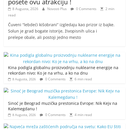
posete ovu atrakciju !
8 Augusta, 2026
Novosti Plus
0 Comments
2 min
read
Čuveni “lebdeći kišobrani” izgledaju kao prizor iz bajke.
Solun je grad bogate istorije, živopisnih ulica i
prelepe obale, ali postoji jedno mesto
Kina podigla globalnu proizvodnju nuklearne energije na
rekordan nivo: Ko je na vrhu, a ko na dnu
0 Comments
6 min read
8 Augusta, 2026
Sinoć je Beograd muzička prestonica Evrope: Nik Kejv na
Kalemegdanu !
0 Comments
4 min read
8 Augusta, 2026