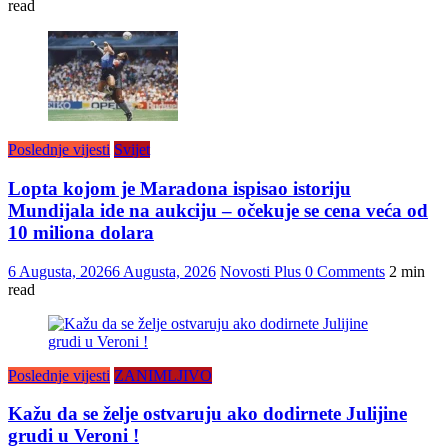
read
Poslednje vijesti
Svijet
Lopta kojom je Maradona ispisao istoriju
Mundijala ide na aukciju – očekuje se cena veća od
10 miliona dolara
6 Augusta, 2026
6 Augusta, 2026
Novosti Plus
0 Comments
2 min
read
Poslednje vijesti
ZANIMLJIVO
Kažu da se želje ostvaruju ako dodirnete Julijine
grudi u Veroni !