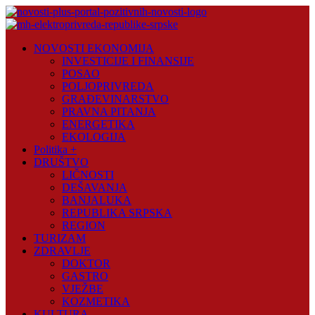
Skip
to
content
Novosti
NOVOSTI EKONOMIJA
Plus
INVESTICIJE I FINANSIJE
POSAO
Portal
POLJOPRIVREDA
pozitivnih
GRAĐEVINARSTVO
vijesti
PRAVNA PITANJA
ENERGETIKA
EKOLOGIJA
Politika +
DRUŠTVO
LIČNOSTI
DEŠAVANJA
BANJALUKA
REPUBLIKA SRPSKA
REGION
TURIZAM
ZDRAVLJE
DOKTOR
GASTRO
VJEŽBE
KOZMETIKA
KULTURA