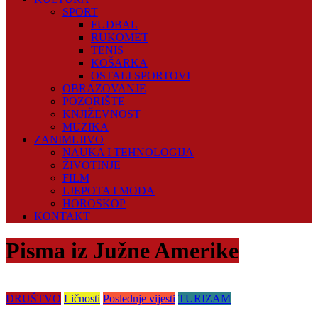
SPORT
FUDBAL
RUKOMET
TENIS
KOŠARKA
OSTALI SPORTOVI
OBRAZOVANJE
POZORIŠTE
KNJIŽEVNOST
MUZIKA
ZANIMLJIVO
NAUKA I TEHNOLOGIJA
ŽIVOTINJE
FILM
LJEPOTA I MODA
HOROSKOP
KONTAKT
Pisma iz Južne Amerike
DRUŠTVO
Ličnosti
Poslednje vijesti
TURIZAM