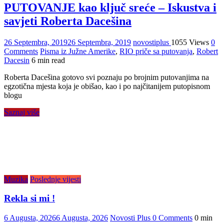
PUTOVANJE kao ključ sreće – Iskustva i
savjeti Roberta Dacešina
26 Septembra, 2019
26 Septembra, 2019
novostiplus
1055 Views
0
Comments
Pisma iz Južne Amerike
,
RIO priče sa putovanja
,
Robert
Dacesin
6 min read
Roberta Dacešina gotovo svi poznaju po brojnim putovanjima na
egzotična mjesta koja je obišao, kao i po najčitanijem putopisnom
blogu
Saznaj više
Muzika
Poslednje vijesti
Rekla si mi !
6 Augusta, 2026
6 Augusta, 2026
Novosti Plus
0 Comments
0 min