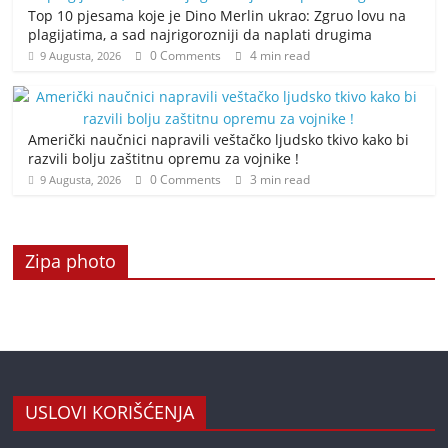
Top 10 pjesama koje je Dino Merlin ukrao: Zgruo lovu na
plagijatima, a sad najrigorozniji da naplati drugima
0 Comments
4 min read
9 Augusta, 2026
Američki naučnici napravili veštačko ljudsko tkivo kako bi
razvili bolju zaštitnu opremu za vojnike !
0 Comments
3 min read
9 Augusta, 2026
Zipa photo
USLOVI KORIŠĆENJA