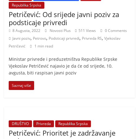
Republika Srpska
Petričević: Od srijede javni poziv za
podsticaje privredi
8 Augusta, 2022
Novosti Plus
511 Views
0 Comments
,
,
,
,
Javni poziv
Petrovo
Podsticaji privredi
Privreda RS
Vjekoslav
Petričević
1 min read
​Ministar privrede i preduzetništva Republike Srpske
Vjekoslav Petričević najavio je da će od srijede, 10.
avgusta, biti raspisan javni poziv
Saznaj više
DRUŠTVO
Privreda
Republika Srpska
Petričević: Prioritet je zadržavanje