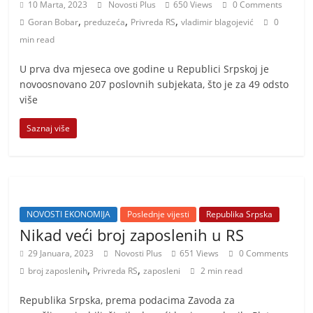
10 Marta, 2023
Novosti Plus
650 Views
0 Comments
,
,
,
Goran Bobar
preduzeća
Privreda RS
vladimir blagojević
0
min read
U prva dva mjeseca ove godine u Republici Srpskoj je
novoosnovano 207 poslovnih subjekata, što je za 49 odsto
više
Saznaj više
NOVOSTI EKONOMIJA
Poslednje vijesti
Republika Srpska
Nikad veći broj zaposlenih u RS
29 Januara, 2023
Novosti Plus
651 Views
0 Comments
,
,
broj zaposlenih
Privreda RS
zaposleni
2 min read
Republika Srpska, prema podacima Zavoda za