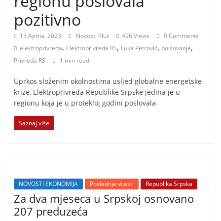
regionu poslovala
i
pozitivno
t
i
13 Aprila, 2023
Novosti Plus
496 Views
0 Comments
v
,
,
,
,
elektroprivreda
Elektroprivreda RS
Luka Petrović
polsovanje
n
Privreda RS
1 min read
i
Uprkos složenim okolnostima usljed globalne energetske
h
krize, Elektroprivreda Republike Srpske jedina je u
v
regionu koja je u protekloj godini poslovala
i
Saznaj više
j
e
s
t
i
NOVOSTI EKONOMIJA
Poslednje vijesti
Republika Srpska
Za dva mjeseca u Srpskoj osnovano
207 preduzeća