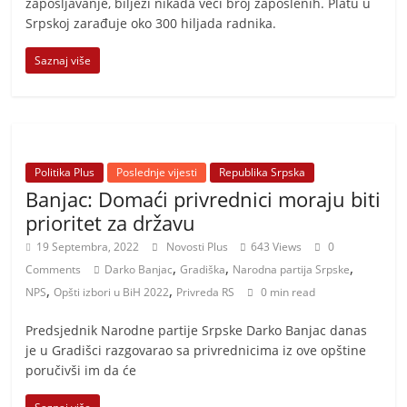
zapošljavanje, bilježi nikada veći broj zaposlenih. Platu u
Srpskoj zarađuje oko 300 hiljada radnika.
Saznaj više
Politika Plus
Poslednje vijesti
Republika Srpska
Banjac: Domaći privrednici moraju biti
prioritet za državu
19 Septembra, 2022
Novosti Plus
643 Views
0
,
,
,
Comments
Darko Banjac
Gradiška
Narodna partija Srpske
,
,
NPS
Opšti izbori u BiH 2022
Privreda RS
0 min read
Predsjednik Narodne partije Srpske Darko Banjac danas
je u Gradišci razgovarao sa privrednicima iz ove opštine
poručivši im da će