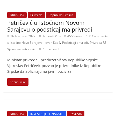
DRUŠTVO
Privreda
Republika Srpska
Petričević u Istočnom Novom
Sarajevu o podsticajima privredi
26 Augusta, 2022
Novosti Plus
455 Views
0 Comments
,
,
,
,
Istočno Novo Sarajevo
Jovan Katić
Podsticaji privredi
Privreda RS
Vjekoslav Petričević
1 min read
​Ministar privrede i preduzetništva Republike Srpske
Vjekoslav Petričević pozvao je privrednike iz Republike
Srpske da apliciraju na javni poziv za
Saznaj više
DRUŠTVO
INVESTICIJE I FINANSIJE
Privreda