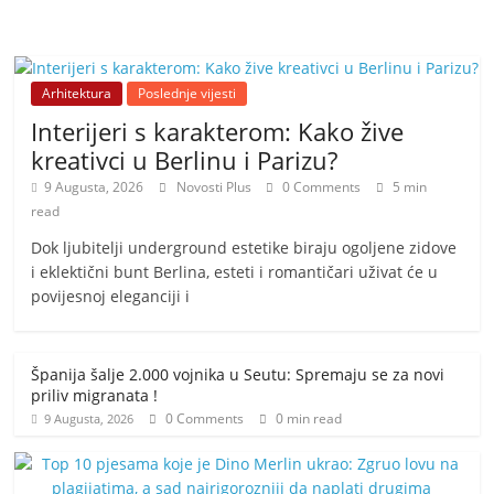
Arhitektura
Poslednje vijesti
Interijeri s karakterom: Kako žive
kreativci u Berlinu i Parizu?
9 Augusta, 2026
Novosti Plus
0 Comments
5 min
read
Dok ljubitelji underground estetike biraju ogoljene zidove
i eklektični bunt Berlina, esteti i romantičari uživat će u
povijesnoj eleganciji i
Španija šalje 2.000 vojnika u Seutu: Spremaju se za novi
priliv migranata !
0 Comments
0 min read
9 Augusta, 2026