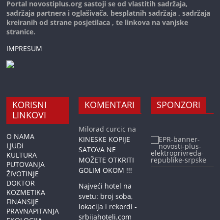
Portal novostiplus.org sastoji se od vlastitih sadržaja,
sadržaja partnera i oglašivača, besplatnih sadržaja , sadržaja
kreiranih od strane posjetilaca , te linkova na vanjske
stranice.
IMPRESUM
KORISNI
KOMENTARI
SPONZORI
LINKOVI
Milorad curcic
na
O NAMA
KINESKE KOPIJE
LJUDI
SATOVA NE
KULTURA
MOŽETE OTKRITI
PUTOVANJA
GOLIM OKOM !!!
ŽIVOTINJE
DOKTOR
Najveći hotel na
KOZMETIKA
svetu: broj soba,
FINANSIJE
lokacija i rekordi -
PRAVNAPITANJA
srbijahoteli.com