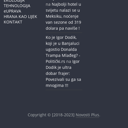
EKOLOGIJA
na
Najbolji hotel u
TEHNOLOGIJA
svijetu nalazi se u
eUPRAVA
Meksiku, noćenje
HRANA KAO LIJEK
KONTAKT
van sezone od 319
dolara pa naviše !
Ko je Igor Dodik,
koji je u Banjaluci
ugostio Donalda
Trampa Mlađeg? -
Politički.rs
na
Igor
Dodik je ultra
dobar frajer:
Povezivali su ga sa
mnogima !!!
Copyright © [2018-2023]
Novosti Plus
.