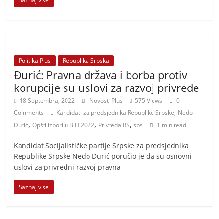
Saznaj više
Politika Plus
Republika Srpska
Đurić: Pravna država i borba protiv
korupcije su uslovi za razvoj privrede
18 Septembra, 2022
Novosti Plus
575 Views
0
,
Comments
Kandidati za predsjednika Republike Srpske
Neđo
,
,
,
Đurić
Opšti izbori u BiH 2022
Privreda RS
sps
1 min read
Kandidat Socijalističke partije Srpske za predsjednika
Republike Srpske Neđo Đurić poručio je da su osnovni
uslovi za privredni razvoj pravna
Saznaj više