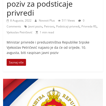
i
poziv za podsticaje
t
privredi
i
v
8 Augusta, 2022
Novosti Plus
511 Views
0
,
,
,
,
Comments
Javni poziv
Petrovo
Podsticaji privredi
Privreda RS
n
Vjekoslav Petričević
1 min read
i
h
​Ministar privrede i preduzetništva Republike Srpske
v
Vjekoslav Petričević najavio je da će od srijede, 10.
avgusta, biti raspisan javni poziv
i
j
Saznaj više
e
s
t
i