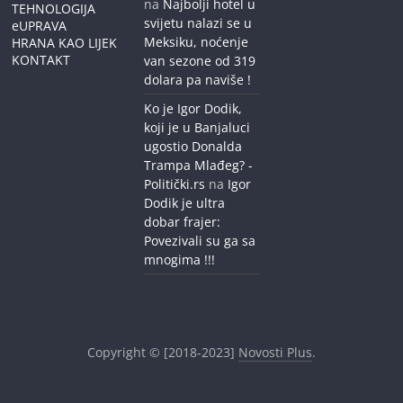
na
Najbolji hotel u
TEHNOLOGIJA
svijetu nalazi se u
eUPRAVA
Meksiku, noćenje
HRANA KAO LIJEK
KONTAKT
van sezone od 319
dolara pa naviše !
Ko je Igor Dodik,
koji je u Banjaluci
ugostio Donalda
Trampa Mlađeg? -
Politički.rs
na
Igor
Dodik je ultra
dobar frajer:
Povezivali su ga sa
mnogima !!!
Copyright © [2018-2023]
Novosti Plus
.