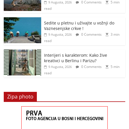
0 Comments
5 min
9 Augusta, 2026
read
Sedite u pletnu i uživajte u vožnji do
Vaznesenjske crkve !
0 Comments
3 min
9 Augusta, 2026
read
Interijeri s karakterom: Kako žive
kreativci u Berlinu i Parizu?
0 Comments
5 min
9 Augusta, 2026
read
Zipa photo