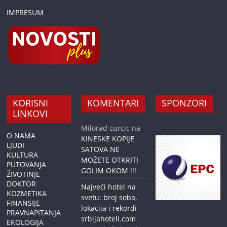
IMPRESUM
KORISNI
KOMENTARI
SPONZORI
LINKOVI
Milorad curcic
na
O NAMA
KINESKE KOPIJE
LJUDI
SATOVA NE
KULTURA
MOŽETE OTKRITI
PUTOVANJA
GOLIM OKOM !!!
ŽIVOTINJE
DOKTOR
Najveći hotel na
KOZMETIKA
svetu: broj soba,
FINANSIJE
lokacija i rekordi -
PRAVNAPITANJA
srbijahoteli.com
EKOLOGIJA