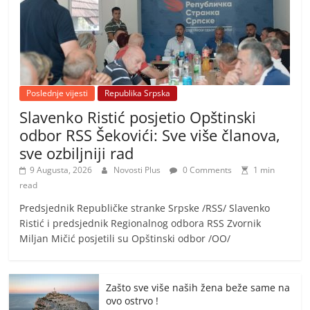
Poslednje vijesti
Republika Srpska
Slavenko Ristić posjetio Opštinski
odbor RSS Šekovići: Sve više članova,
sve ozbiljniji rad
9 Augusta, 2026
Novosti Plus
0 Comments
1 min
read
Predsjednik Republičke stranke Srpske /RSS/ Slavenko
Ristić i predsjednik Regionalnog odbora RSS Zvornik
Miljan Mičić posjetili su Opštinski odbor /OO/
Zašto sve više naših žena beže same na
ovo ostrvo !