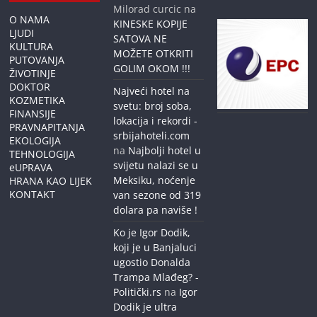
Milorad curcic
na
O NAMA
KINESKE KOPIJE
LJUDI
SATOVA NE
KULTURA
MOŽETE OTKRITI
PUTOVANJA
GOLIM OKOM !!!
ŽIVOTINJE
DOKTOR
Najveći hotel na
KOZMETIKA
svetu: broj soba,
FINANSIJE
lokacija i rekordi -
PRAVNAPITANJA
srbijahoteli.com
EKOLOGIJA
na
Najbolji hotel u
TEHNOLOGIJA
svijetu nalazi se u
eUPRAVA
Meksiku, noćenje
HRANA KAO LIJEK
KONTAKT
van sezone od 319
dolara pa naviše !
Ko je Igor Dodik,
koji je u Banjaluci
ugostio Donalda
Trampa Mlađeg? -
Politički.rs
na
Igor
Dodik je ultra