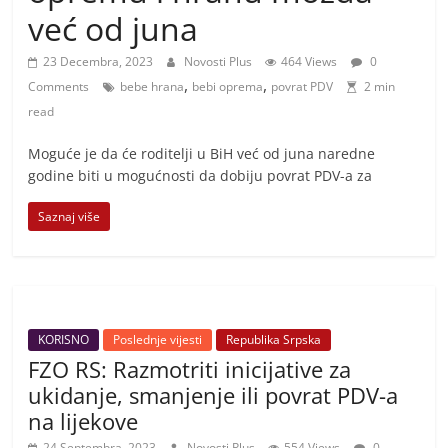
i
već od juna
t
i
23 Decembra, 2023
Novosti Plus
464 Views
0
,
,
v
Comments
bebe hrana
bebi oprema
povrat PDV
2 min
read
n
i
Moguće je da će roditelji u BiH već od juna naredne
h
godine biti u mogućnosti da dobiju povrat PDV-a za
v
Saznaj više
i
j
e
s
t
KORISNO
Poslednje vijesti
Republika Srpska
FZO RS: Razmotriti inicijative za
i
ukidanje, smanjenje ili povrat PDV-a
na lijekove
24 Septembra, 2023
Novosti Plus
554 Views
0