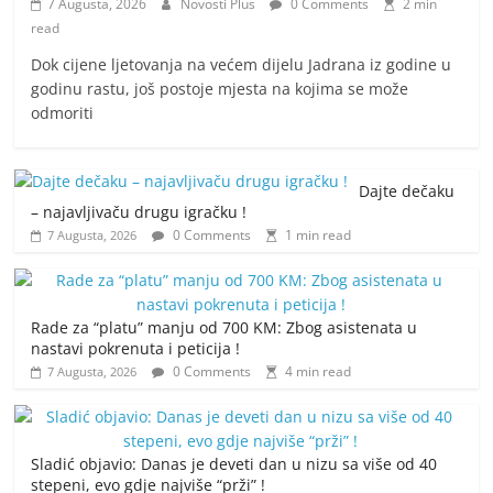
7 Augusta, 2026
Novosti Plus
0 Comments
2 min
read
Dok cijene ljetovanja na većem dijelu Jadrana iz godine u
godinu rastu, još postoje mjesta na kojima se može
odmoriti
Dajte dečaku
– najavljivaču drugu igračku !
0 Comments
1 min read
7 Augusta, 2026
Rade za “platu” manju od 700 KM: Zbog asistenata u
nastavi pokrenuta i peticija !
0 Comments
4 min read
7 Augusta, 2026
Sladić objavio: Danas je deveti dan u nizu sa više od 40
stepeni, evo gdje najviše “prži” !