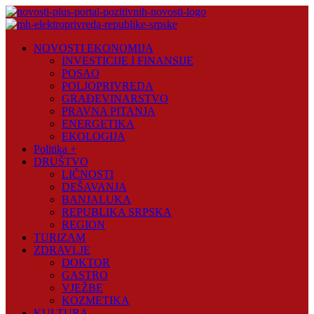
Skip
to
content
Novosti
NOVOSTI EKONOMIJA
Plus
INVESTICIJE I FINANSIJE
POSAO
Portal
POLJOPRIVREDA
pozitivnih
GRAĐEVINARSTVO
vijesti
PRAVNA PITANJA
ENERGETIKA
EKOLOGIJA
Politika +
DRUŠTVO
LIČNOSTI
DEŠAVANJA
BANJALUKA
REPUBLIKA SRPSKA
REGION
TURIZAM
ZDRAVLJE
DOKTOR
GASTRO
VJEŽBE
KOZMETIKA
KULTURA