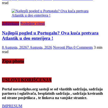
read
Arhitektura
Poslednje vijesti
Najlepši pogled u Portugalu? Ova kuća pretvara
Atlantik u deo enterijera !
8 Augusta, 2026
7 Augusta, 2026
Novosti Plus
0 Comments
3 min
read
Zipa photo
USLOVI KORIŠĆENJA
Portal novostiplus.org sastoji se od vlastitih sadržaja, sadržaja
partnera i oglašivača, besplatnih sadržaja , sadržaja kreiranih
od strane posjetilaca , te linkova na vanjske stranice.
IMPRESUM