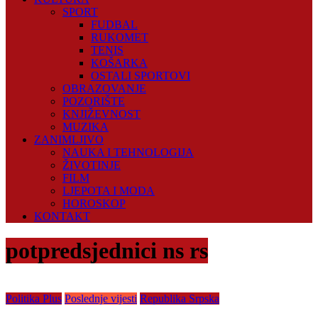
SPORT
FUDBAL
RUKOMET
TENIS
KOŠARKA
OSTALI SPORTOVI
OBRAZOVANJE
POZORIŠTE
KNJIŽEVNOST
MUZIKA
ZANIMLJIVO
NAUKA I TEHNOLOGIJA
ŽIVOTINJE
FILM
LJEPOTA I MODA
HOROSKOP
KONTAKT
potpredsjednici ns rs
Politika Plus
Poslednje vijesti
Republika Srpska