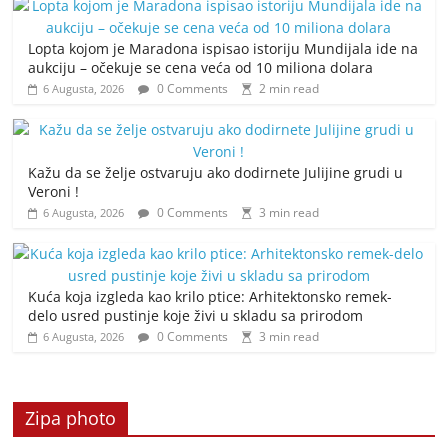
Lopta kojom je Maradona ispisao istoriju Mundijala ide na
aukciju – očekuje se cena veća od 10 miliona dolara
0 Comments
2 min read
6 Augusta, 2026
Kažu da se želje ostvaruju ako dodirnete Julijine grudi u
Veroni !
0 Comments
3 min read
6 Augusta, 2026
Kuća koja izgleda kao krilo ptice: Arhitektonsko remek-
delo usred pustinje koje živi u skladu sa prirodom
0 Comments
3 min read
6 Augusta, 2026
Zipa photo