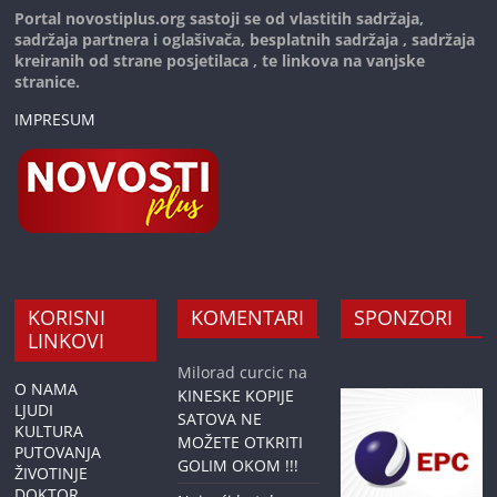
Portal novostiplus.org sastoji se od vlastitih sadržaja,
sadržaja partnera i oglašivača, besplatnih sadržaja , sadržaja
kreiranih od strane posjetilaca , te linkova na vanjske
stranice.
IMPRESUM
KORISNI
KOMENTARI
SPONZORI
LINKOVI
Milorad curcic
na
O NAMA
KINESKE KOPIJE
LJUDI
SATOVA NE
KULTURA
MOŽETE OTKRITI
PUTOVANJA
GOLIM OKOM !!!
ŽIVOTINJE
DOKTOR