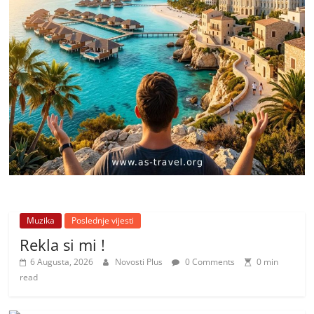
Muzika
Poslednje vijesti
Rekla si mi !
6 Augusta, 2026
Novosti Plus
0 Comments
0 min
read