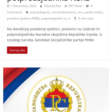
i
1 Decembra, 2022
Novosti Plus
597 Views
0
t
,
,
,
,
Comments
anja ljubojević
mirsad duratović
nsrs
petko rankić
i
,
posebna sjednica NSRS
potpredsjednici ns rs
0 min read
v
n
Na današnjoj posebnoj sjednici, poslanici su izabrali tri
potpredsjednika Narodne skupštine Republike Srpske. Iz
i
srpskog naroda, kandidat Socijalističke partije Petko
h
v
Saznaj više
i
j
e
s
t
i