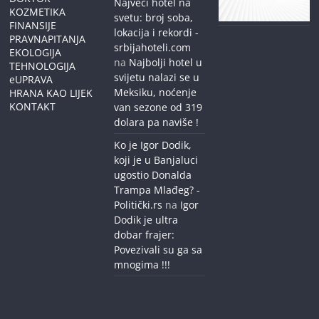
Najveći hotel na
KOZMETIKA
svetu: broj soba,
FINANSIJE
lokacija i rekordi -
PRAVNAPITANJA
srbijahoteli.com
EKOLOGIJA
na
Najbolji hotel u
TEHNOLOGIJA
svijetu nalazi se u
eUPRAVA
Meksiku, noćenje
HRANA KAO LIJEK
KONTAKT
van sezone od 319
dolara pa naviše !
Ko je Igor Dodik,
koji je u Banjaluci
ugostio Donalda
Trampa Mlađeg? -
Politički.rs
na
Igor
Dodik je ultra
dobar frajer:
Povezivali su ga sa
mnogima !!!