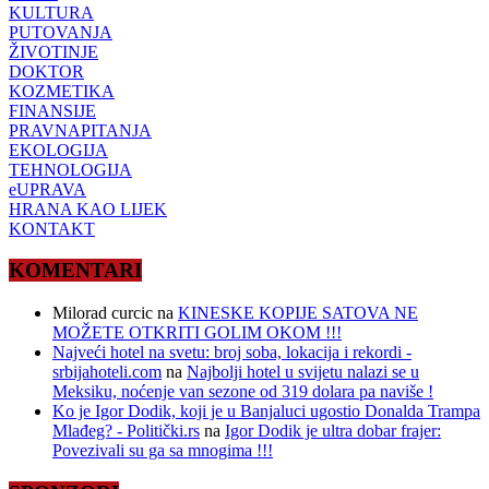
KULTURA
PUTOVANJA
ŽIVOTINJE
DOKTOR
KOZMETIKA
FINANSIJE
PRAVNAPITANJA
EKOLOGIJA
TEHNOLOGIJA
eUPRAVA
HRANA KAO LIJEK
KONTAKT
KOMENTARI
Milorad curcic
na
KINESKE KOPIJE SATOVA NE
MOŽETE OTKRITI GOLIM OKOM !!!
Najveći hotel na svetu: broj soba, lokacija i rekordi -
srbijahoteli.com
na
Najbolji hotel u svijetu nalazi se u
Meksiku, noćenje van sezone od 319 dolara pa naviše !
Ko je Igor Dodik, koji je u Banjaluci ugostio Donalda Trampa
Mlađeg? - Politički.rs
na
Igor Dodik je ultra dobar frajer:
Povezivali su ga sa mnogima !!!