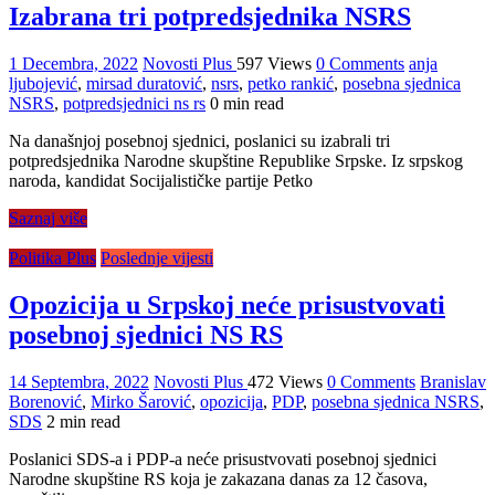
Izabrana tri potpredsjednika NSRS
1 Decembra, 2022
Novosti Plus
597 Views
0 Comments
anja
ljubojević
,
mirsad duratović
,
nsrs
,
petko rankić
,
posebna sjednica
NSRS
,
potpredsjednici ns rs
0 min read
Na današnjoj posebnoj sjednici, poslanici su izabrali tri
potpredsjednika Narodne skupštine Republike Srpske. Iz srpskog
naroda, kandidat Socijalističke partije Petko
Saznaj više
Politika Plus
Poslednje vijesti
Opozicija u Srpskoj neće prisustvovati
posebnoj sjednici NS RS
14 Septembra, 2022
Novosti Plus
472 Views
0 Comments
Branislav
Borenović
,
Mirko Šarović
,
opozicija
,
PDP
,
posebna sjednica NSRS
,
SDS
2 min read
Poslanici SDS-a i PDP-a neće prisustvovati posebnoj sjednici
Narodne skupštine RS koja je zakazana danas za 12 časova,