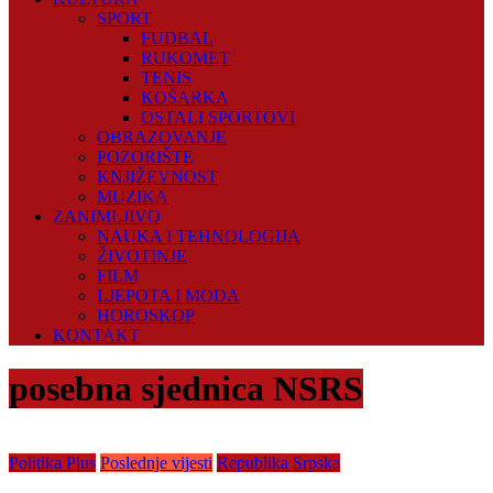
SPORT
FUDBAL
RUKOMET
TENIS
KOŠARKA
OSTALI SPORTOVI
OBRAZOVANJE
POZORIŠTE
KNJIŽEVNOST
MUZIKA
ZANIMLJIVO
NAUKA I TEHNOLOGIJA
ŽIVOTINJE
FILM
LJEPOTA I MODA
HOROSKOP
KONTAKT
posebna sjednica NSRS
Politika Plus
Poslednje vijesti
Republika Srpska