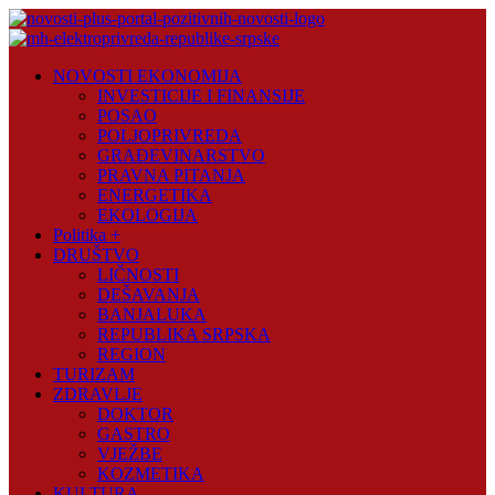
Skip
to
content
Novosti
NOVOSTI EKONOMIJA
Plus
INVESTICIJE I FINANSIJE
POSAO
Portal
POLJOPRIVREDA
pozitivnih
GRAĐEVINARSTVO
vijesti
PRAVNA PITANJA
ENERGETIKA
EKOLOGIJA
Politika +
DRUŠTVO
LIČNOSTI
DEŠAVANJA
BANJALUKA
REPUBLIKA SRPSKA
REGION
TURIZAM
ZDRAVLJE
DOKTOR
GASTRO
VJEŽBE
KOZMETIKA
KULTURA