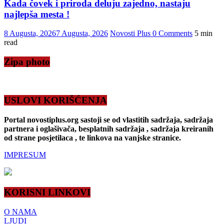
Kada čovek i priroda deluju zajedno, nastaju
najlepša mesta !
8 Augusta, 2026
7 Augusta, 2026
Novosti Plus
0 Comments
5 min
read
Zipa photo
USLOVI KORIŠĆENJA
Portal novostiplus.org sastoji se od vlastitih sadržaja, sadržaja
partnera i oglašivača, besplatnih sadržaja , sadržaja kreiranih
od strane posjetilaca , te linkova na vanjske stranice.
IMPRESUM
KORISNI LINKOVI
O NAMA
LJUDI