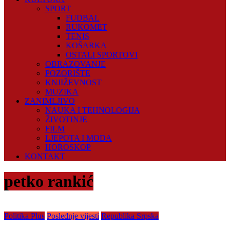
SPORT
FUDBAL
RUKOMET
TENIS
KOŠARKA
OSTALI SPORTOVI
OBRAZOVANJE
POZORIŠTE
KNJIŽEVNOST
MUZIKA
ZANIMLJIVO
NAUKA I TEHNOLOGIJA
ŽIVOTINJE
FILM
LJEPOTA I MODA
HOROSKOP
KONTAKT
petko rankić
Politika Plus
Poslednje vijesti
Republika Srpska