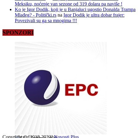
Meksiku, noćenje van sezone od 319 dolara pa naviše !
Ko je Igor Dodik, koji je u Banjaluci ugostio Donalda Trampa
Mlađeg? - Politički.rs
na
Igor Dodik je ultra dobar frajer:
Povezivali su ga sa mnogima !!!
SPONZORI
Copyright © [2018-2023]
Novosti Plus
.