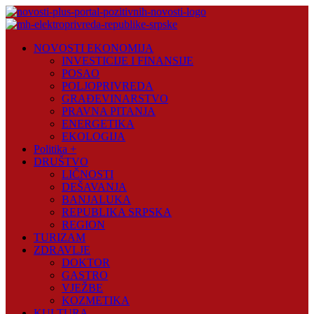
Skip
to
content
Novosti
NOVOSTI EKONOMIJA
Plus
INVESTICIJE I FINANSIJE
POSAO
Portal
POLJOPRIVREDA
pozitivnih
GRAĐEVINARSTVO
vijesti
PRAVNA PITANJA
ENERGETIKA
EKOLOGIJA
Politika +
DRUŠTVO
LIČNOSTI
DEŠAVANJA
BANJALUKA
REPUBLIKA SRPSKA
REGION
TURIZAM
ZDRAVLJE
DOKTOR
GASTRO
VJEŽBE
KOZMETIKA
KULTURA