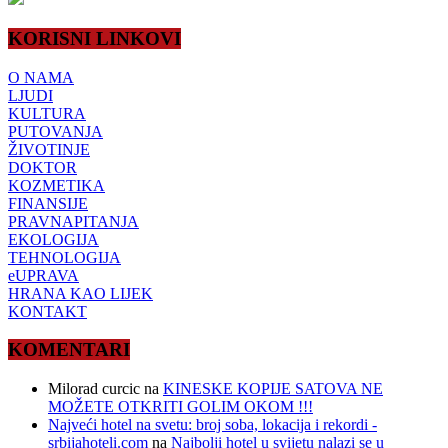
KORISNI LINKOVI
O NAMA
LJUDI
KULTURA
PUTOVANJA
ŽIVOTINJE
DOKTOR
KOZMETIKA
FINANSIJE
PRAVNAPITANJA
EKOLOGIJA
TEHNOLOGIJA
eUPRAVA
HRANA KAO LIJEK
KONTAKT
KOMENTARI
Milorad curcic
na
KINESKE KOPIJE SATOVA NE
MOŽETE OTKRITI GOLIM OKOM !!!
Najveći hotel na svetu: broj soba, lokacija i rekordi -
srbijahoteli.com
na
Najbolji hotel u svijetu nalazi se u