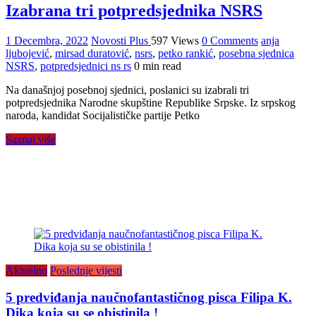
Izabrana tri potpredsjednika NSRS
1 Decembra, 2022
Novosti Plus
597 Views
0 Comments
anja
ljubojević
,
mirsad duratović
,
nsrs
,
petko rankić
,
posebna sjednica
NSRS
,
potpredsjednici ns rs
0 min read
Na današnjoj posebnoj sjednici, poslanici su izabrali tri
potpredsjednika Narodne skupštine Republike Srpske. Iz srpskog
naroda, kandidat Socijalističke partije Petko
Saznaj više
Aktuelno
Poslednje vijesti
5 predviđanja naučnofantastičnog pisca Filipa K.
Dika koja su se obistinila !