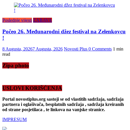
Poslednje vijesti
ZABAVA
Počeo 26. Međunarodni džez festival na Zelenkovcu
!
8 Augusta, 2026
7 Augusta, 2026
Novosti Plus
0 Comments
1 min
read
Zipa photo
USLOVI KORIŠĆENJA
Portal novostiplus.org sastoji se od vlastitih sadržaja, sadržaja
partnera i oglašivača, besplatnih sadržaja , sadržaja kreiranih
od strane posjetilaca , te linkova na vanjske stranice.
IMPRESUM