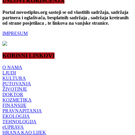
USLOVI KORIŠĆENJA
Portal novostiplus.org sastoji se od vlastitih sadržaja, sadržaja
partnera i oglašivača, besplatnih sadržaja , sadržaja kreiranih
od strane posjetilaca , te linkova na vanjske stranice.
IMPRESUM
KORISNI LINKOVI
O NAMA
LJUDI
KULTURA
PUTOVANJA
ŽIVOTINJE
DOKTOR
KOZMETIKA
FINANSIJE
PRAVNAPITANJA
EKOLOGIJA
TEHNOLOGIJA
eUPRAVA
HRANA KAO LIJEK