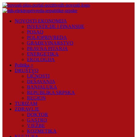
Skip
to
content
Novosti
NOVOSTI EKONOMIJA
Plus
INVESTICIJE I FINANSIJE
POSAO
Portal
POLJOPRIVREDA
pozitivnih
GRAĐEVINARSTVO
vijesti
PRAVNA PITANJA
ENERGETIKA
EKOLOGIJA
Politika +
DRUŠTVO
LIČNOSTI
DEŠAVANJA
BANJALUKA
REPUBLIKA SRPSKA
REGION
TURIZAM
ZDRAVLJE
DOKTOR
GASTRO
VJEŽBE
KOZMETIKA
KULTURA