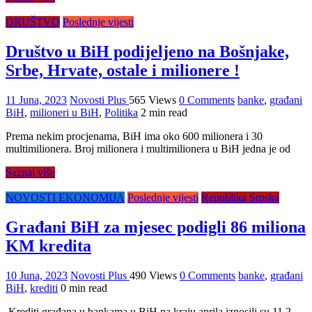
DRUŠTVO
Poslednje vijesti
Društvo u BiH podijeljeno na Bošnjake,
Srbe, Hrvate, ostale i milionere !
11 Juna, 2023
Novosti Plus
565 Views
0 Comments
banke
,
građani
BiH
,
milioneri u BiH
,
Politika
2 min read
Prema nekim procjenama, BiH ima oko 600 milionera i 30
multimilionera. Broj milionera i multimilionera u BiH jedna je od
Saznaj više
NOVOSTI EKONOMIJA
Poslednje vijesti
Republika Srpska
Građani BiH za mjesec podigli 86 miliona
KM kredita
10 Juna, 2023
Novosti Plus
490 Views
0 Comments
banke
,
građani
BiH
,
krediti
0 min read
Krediti građana u bankama u BiH na kraju aprila iznosili su 11,2