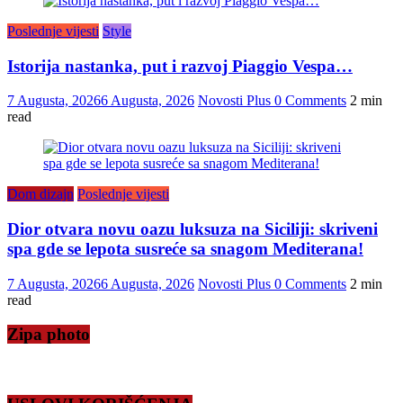
Poslednje vijesti
Style
Istorija nastanka, put i razvoj Piaggio Vespa…
7 Augusta, 2026
6 Augusta, 2026
Novosti Plus
0 Comments
2 min
read
Dom dizajn
Poslednje vijesti
Dior otvara novu oazu luksuza na Siciliji: skriveni
spa gde se lepota susreće sa snagom Mediterana!
7 Augusta, 2026
6 Augusta, 2026
Novosti Plus
0 Comments
2 min
read
Zipa photo