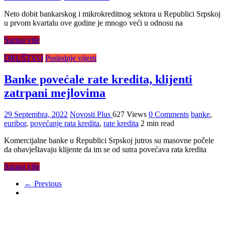
Neto dobit bankarskog i mikrokreditnog sektora u Republici Srpskoj
u prvom kvartalu ove godine je mnogo veći u odnosu na
Saznaj više
DRUŠTVO
Poslednje vijesti
Banke povećale rate kredita, klijenti
zatrpani mejlovima
29 Septembra, 2022
Novosti Plus
627 Views
0 Comments
banke
,
euribor
,
povećanje rata kredita
,
rate kredita
2 min read
Komercijalne banke u Republici Srpskoj jutros su masovne počele
da obavještavaju klijente da im se od sutra povećava rata kredita
Saznaj više
← Previous