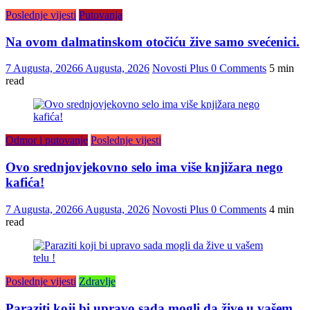
Poslednje vijesti
Putovanja
Na ovom dalmatinskom otočiću žive samo svećenici.
7 Augusta, 2026
6 Augusta, 2026
Novosti Plus
0 Comments
5 min
read
Odmor i putovanje
Poslednje vijesti
Ovo srednjovjekovno selo ima više knjižara nego
kafića!
7 Augusta, 2026
6 Augusta, 2026
Novosti Plus
0 Comments
4 min
read
Poslednje vijesti
Zdravlje
Paraziti koji bi upravo sada mogli da žive u vašem