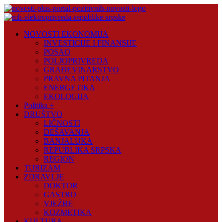
Skip
to
content
Novosti
NOVOSTI EKONOMIJA
Plus
INVESTICIJE I FINANSIJE
POSAO
Portal
POLJOPRIVREDA
pozitivnih
GRAĐEVINARSTVO
vijesti
PRAVNA PITANJA
ENERGETIKA
EKOLOGIJA
Politika +
DRUŠTVO
LIČNOSTI
DEŠAVANJA
BANJALUKA
REPUBLIKA SRPSKA
REGION
TURIZAM
ZDRAVLJE
DOKTOR
GASTRO
VJEŽBE
KOZMETIKA
KULTURA