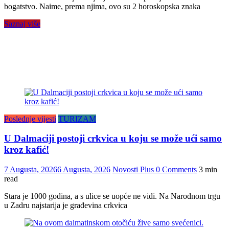
bogatstvo. Naime, prema njima, ovo su 2 horoskopska znaka
Saznaj više
Poslednje vijesti
TURIZAM
U Dalmaciji postoji crkvica u koju se može ući samo
kroz kafić!
7 Augusta, 2026
6 Augusta, 2026
Novosti Plus
0 Comments
3 min
read
Stara je 1000 godina, a s ulice se uopće ne vidi. Na Narodnom trgu
u Zadru najstarija je građevina crkvica