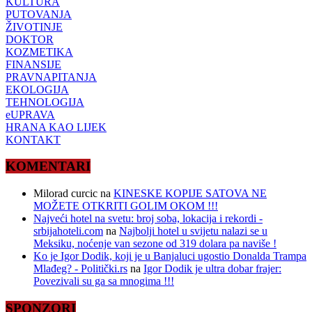
KULTURA
PUTOVANJA
ŽIVOTINJE
DOKTOR
KOZMETIKA
FINANSIJE
PRAVNAPITANJA
EKOLOGIJA
TEHNOLOGIJA
eUPRAVA
HRANA KAO LIJEK
KONTAKT
KOMENTARI
Milorad curcic
na
KINESKE KOPIJE SATOVA NE
MOŽETE OTKRITI GOLIM OKOM !!!
Najveći hotel na svetu: broj soba, lokacija i rekordi -
srbijahoteli.com
na
Najbolji hotel u svijetu nalazi se u
Meksiku, noćenje van sezone od 319 dolara pa naviše !
Ko je Igor Dodik, koji je u Banjaluci ugostio Donalda Trampa
Mlađeg? - Politički.rs
na
Igor Dodik je ultra dobar frajer:
Povezivali su ga sa mnogima !!!
SPONZORI