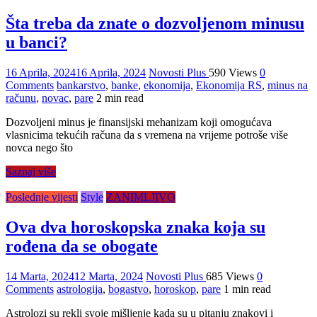
Šta treba da znate o dozvoljenom minusu
u banci?
16 Aprila, 2024
16 Aprila, 2024
Novosti Plus
590 Views
0
Comments
bankarstvo
,
banke
,
ekonomija
,
Ekonomija RS
,
minus na
računu
,
novac
,
pare
2 min read
Dozvoljeni minus je finansijski mehanizam koji omogućava
vlasnicima tekućih računa da s vremena na vrijeme potroše više
novca nego što
Saznaj više
Poslednje vijesti
Style
ZANIMLJIVO
Ova dva horoskopska znaka koja su
rođena da se obogate
14 Marta, 2024
12 Marta, 2024
Novosti Plus
685 Views
0
Comments
astrologija
,
bogastvo
,
horoskop
,
pare
1 min read
Astrolozi su rekli svoje mišljenje kada su u pitanju znakovi i