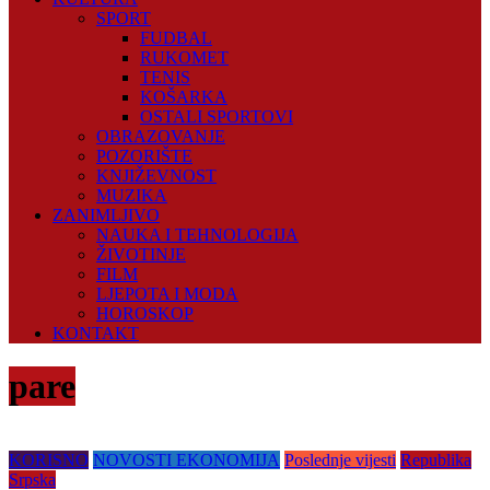
SPORT
FUDBAL
RUKOMET
TENIS
KOŠARKA
OSTALI SPORTOVI
OBRAZOVANJE
POZORIŠTE
KNJIŽEVNOST
MUZIKA
ZANIMLJIVO
NAUKA I TEHNOLOGIJA
ŽIVOTINJE
FILM
LJEPOTA I MODA
HOROSKOP
KONTAKT
pare
KORISNO
NOVOSTI EKONOMIJA
Poslednje vijesti
Republika
Srpska