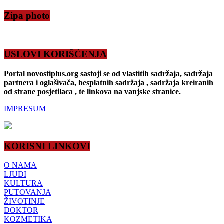
Zipa photo
USLOVI KORIŠĆENJA
Portal novostiplus.org sastoji se od vlastitih sadržaja, sadržaja
partnera i oglašivača, besplatnih sadržaja , sadržaja kreiranih
od strane posjetilaca , te linkova na vanjske stranice.
IMPRESUM
KORISNI LINKOVI
O NAMA
LJUDI
KULTURA
PUTOVANJA
ŽIVOTINJE
DOKTOR
KOZMETIKA