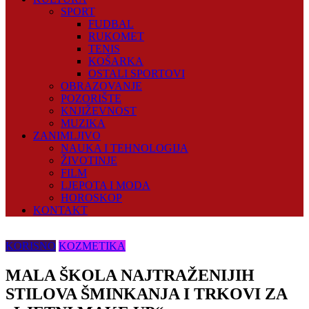
SPORT
FUDBAL
RUKOMET
TENIS
KOŠARKA
OSTALI SPORTOVI
OBRAZOVANJE
POZORIŠTE
KNJIŽEVNOST
MUZIKA
ZANIMLJIVO
NAUKA I TEHNOLOGIJA
ŽIVOTINJE
FILM
LJEPOTA I MODA
HOROSKOP
KONTAKT
KORISNO
KOZMETIKA
MALA ŠKOLA NAJTRAŽENIJIH
STILOVA ŠMINKANJA I TRKOVI ZA