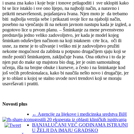
i usana zna kako i koje boje i tonove prilagoditi i sve uklopiti kako
bi se lice istaklo i sve ono lijepo, na najbolji način, a naravno i
prikriti nesavršenosti, pojašanjava Ivana. Njen moto je da trebamo
biti najbolja verzija sebe i prikazati svoje lice na njabolji način,
posebno na vjenčanju ili na nekom javnom nastupu kada je izgled, a
pogotovo lice u prvom planu. – Šminkanje za mene prvenstveno
predstavlja jedno veliko zadovoljstvo, jer kada je model kojeg
šminkam oduševljen načinom na koji istaknem crte lica, oči ili
usne, za mene je to uživanje i veliko mi je zadovoljstvo pružiti
nekome mogućnost da zablista u potpuno drugačijem sjaju koji se
može postići šminkanjem, zaključuje Ivana. Ona otkriva i to da je
njen put do make up majstora bio dug, jer je osim samostalnog
učenja, išla na brojne obuke i kurseve, a često i na šminkanje kod
još većih profesionalaca, kako bi naučila nešto novo i drugačije, jer
je to oblast u kojoj se stalno uvode novi trendovi koji se moraju
usavršavati i pratiti.
Novosti plus
←
Agencije za lijekove i medicinska sredstva BiH
ugostili 20 eksperata iz oblasti kliničkih ispitivanja
BANJALUČANI VEĆ GODINAMA ISTRAJNI
U ŽELJI DA IMAJU GRADSKO