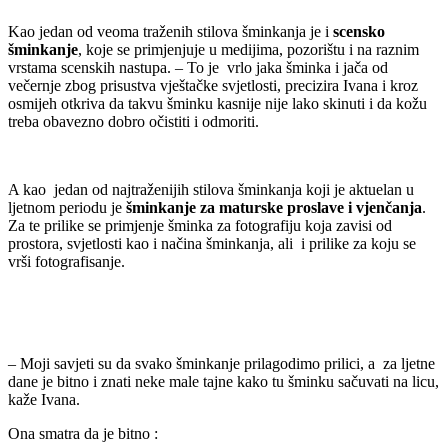
Kao jedan od veoma traženih stilova šminkanja je i
scensko
šminkanje
, koje se primjenjuje u medijima, pozorištu i na raznim
vrstama scenskih nastupa. – To je vrlo jaka šminka i jača od
večernje zbog prisustva vještačke svjetlosti, precizira Ivana i kroz
osmijeh otkriva da takvu šminku kasnije nije lako skinuti i da kožu
treba obavezno dobro očistiti i odmoriti.
A kao jedan od najtraženijih stilova šminkanja koji je aktuelan u
ljetnom periodu je
šminkanje za maturske proslave i vjenčanja
.
Za te prilike se primjenje šminka za fotografiju koja zavisi od
prostora, svjetlosti kao i načina šminkanja, ali i prilike za koju se
vrši fotografisanje.
– Moji savjeti su da svako šminkanje prilagodimo prilici, a za ljetne
dane je bitno i znati neke male tajne kako tu šminku sačuvati na licu,
kaže Ivana.
Ona smatra da je bitno :