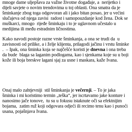
mnoge dame uljepšava za važne životne događaje, a nerijetko i
dijeli savjete o novim trendovima u toj oblasti. Ona smatra da je
šminkanje zbog toga odgovoran ali i jako bitan posao, jer u većini
slučajeva od njega zavisi radost i samopouzdanje kod žena. Dok se
muškarci, mnogo rijeđe šminkaju i to je uglavnom učestalo u
medijima ili među estradnim ličnostima.
Kako navodi postoje razne vrste šminkanja, a ona se trudi da u
zavisnosti od prilike, a i želje klijenta, prilagodi jačinu i vrstu šminke
. – Ipak, ona šminka koja se najčešće koristi je
dnevna
i ona treba
da bude blaga sa laganim podlogama, kao i sjenkama koje su u boji
kože ili boja breskve lagani sjaj za usne i maskara, kaže Ivana.
Onaj malo zahtjevniji stil šminkanja je
večernji
. – To je jaka
šminka i mi koristimo termin „teška“, jer iscrtavamo jake konture i
nanosimo jače tonove, tu su u fokusu istaknute oči sa efektnijim
bojama, zatim ruž koji odgovara odjeći ili recimo tenu kao i punoći
usana, pojašnjava Ivana.