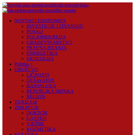
Skip
to
content
Novosti
NOVOSTI EKONOMIJA
Plus
INVESTICIJE I FINANSIJE
POSAO
Portal
POLJOPRIVREDA
pozitivnih
GRAĐEVINARSTVO
vijesti
PRAVNA PITANJA
ENERGETIKA
EKOLOGIJA
Politika +
DRUŠTVO
LIČNOSTI
DEŠAVANJA
BANJALUKA
REPUBLIKA SRPSKA
REGION
TURIZAM
ZDRAVLJE
DOKTOR
GASTRO
VJEŽBE
KOZMETIKA
KULTURA