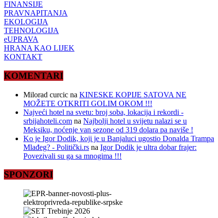
FINANSIJE
PRAVNAPITANJA
EKOLOGIJA
TEHNOLOGIJA
eUPRAVA
HRANA KAO LIJEK
KONTAKT
KOMENTARI
Milorad curcic
na
KINESKE KOPIJE SATOVA NE
MOŽETE OTKRITI GOLIM OKOM !!!
Najveći hotel na svetu: broj soba, lokacija i rekordi -
srbijahoteli.com
na
Najbolji hotel u svijetu nalazi se u
Meksiku, noćenje van sezone od 319 dolara pa naviše !
Ko je Igor Dodik, koji je u Banjaluci ugostio Donalda Trampa
Mlađeg? - Politički.rs
na
Igor Dodik je ultra dobar frajer:
Povezivali su ga sa mnogima !!!
SPONZORI