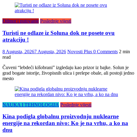
Odmor i putovanje
Poslednje vijesti
Turisti ne odlaze iz Soluna dok ne posete ovu
atrakciju !
8 Augusta, 2026
7 Augusta, 2026
Novosti Plus
0 Comments
2 min
read
Čuveni “lebdeći kišobrani” izgledaju kao prizor iz bajke. Solun je
grad bogate istorije, živopisnih ulica i prelepe obale, ali postoji jedno
mesto
NAUKA I TEHNOLOGIJA
Poslednje vijesti
Kina podigla globalnu proizvodnju nuklearne
energije na rekordan nivo: Ko je na vrhu, a ko na
dnu