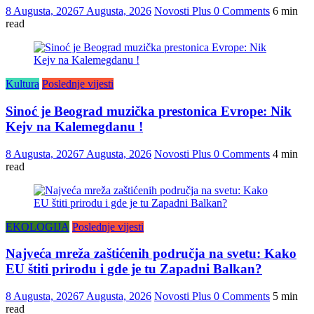
8 Augusta, 2026
7 Augusta, 2026
Novosti Plus
0 Comments
6 min
read
Kultura
Poslednje vijesti
Sinoć je Beograd muzička prestonica Evrope: Nik
Kejv na Kalemegdanu !
8 Augusta, 2026
7 Augusta, 2026
Novosti Plus
0 Comments
4 min
read
EKOLOGIJA
Poslednje vijesti
Najveća mreža zaštićenih područja na svetu: Kako
EU štiti prirodu i gde je tu Zapadni Balkan?
8 Augusta, 2026
7 Augusta, 2026
Novosti Plus
0 Comments
5 min
read