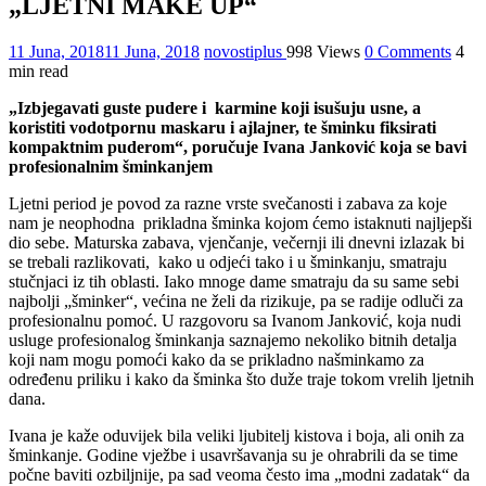
„LJETNI MAKE UP“
11 Juna, 2018
11 Juna, 2018
novostiplus
998 Views
0 Comments
4
min read
„Izbjegavati guste pudere i karmine koji isušuju usne, a
koristiti vodotpornu maskaru i ajlajner, te šminku fiksirati
kompaktnim puderom“, poručuje Ivana Janković koja se bavi
profesionalnim šminkanjem
Ljetni period je povod za razne vrste svečanosti i zabava za koje
nam je neophodna prikladna šminka kojom ćemo istaknuti najljepši
dio sebe. Maturska zabava, vjenčanje, večernji ili dnevni izlazak bi
se trebali razlikovati, kako u odjeći tako i u šminkanju, smatraju
stučnjaci iz tih oblasti. Iako mnoge dame smatraju da su same sebi
najbolji „šminker“, većina ne želi da rizikuje, pa se radije odluči za
profesionalnu pomoć. U razgovoru sa Ivanom Janković, koja nudi
usluge profesionalog šminkanja saznajemo nekoliko bitnih detalja
koji nam mogu pomoći kako da se prikladno našminkamo za
određenu priliku i kako da šminka što duže traje tokom vrelih ljetnih
dana.
Ivana je kaže oduvijek bila veliki ljubitelj kistova i boja, ali onih za
šminkanje. Godine vježbe i usavršavanja su je ohrabrili da se time
počne baviti ozbiljnije, pa sad veoma često ima „modni zadatak“ da