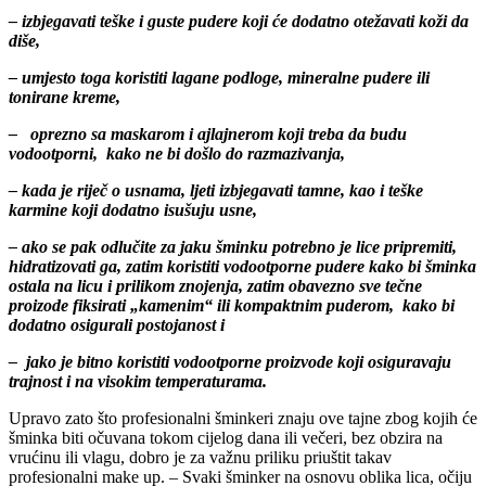
– izbjegavati teške i guste pudere koji će dodatno otežavati koži da
diše,
– umjesto toga koristiti lagane podloge, mineralne pudere ili
tonirane kreme,
– oprezno sa maskarom i ajlajnerom koji treba da budu
vodootporni, kako ne bi došlo do razmazivanja,
– kada je riječ o usnama, ljeti izbjegavati tamne, kao i teške
karmine koji dodatno isušuju usne,
– ako se pak odlučite za jaku šminku potrebno je lice pripremiti,
hidratizovati ga, zatim koristiti vodootporne pudere kako bi šminka
ostala na licu i prilikom znojenja, zatim obavezno sve tečne
proizode fiksirati „kamenim“ ili kompaktnim puderom, kako bi
dodatno osigurali postojanost i
– jako je bitno koristiti vodootporne proizvode koji osiguravaju
trajnost i na visokim temperaturama.
Upravo zato što profesionalni šminkeri znaju ove tajne zbog kojih će
šminka biti očuvana tokom cijelog dana ili večeri, bez obzira na
vrućinu ili vlagu, dobro je za važnu priliku priuštit takav
profesionalni make up. – Svaki šminker na osnovu oblika lica, očiju