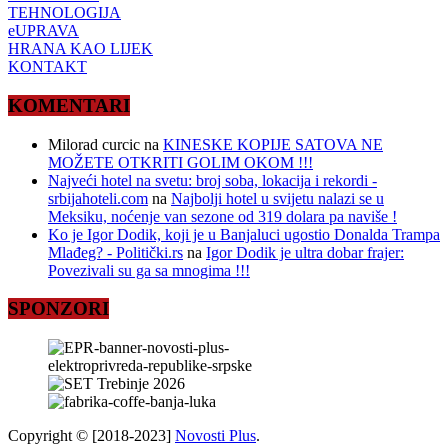
TEHNOLOGIJA
eUPRAVA
HRANA KAO LIJEK
KONTAKT
KOMENTARI
Milorad curcic
na
KINESKE KOPIJE SATOVA NE
MOŽETE OTKRITI GOLIM OKOM !!!
Najveći hotel na svetu: broj soba, lokacija i rekordi -
srbijahoteli.com
na
Najbolji hotel u svijetu nalazi se u
Meksiku, noćenje van sezone od 319 dolara pa naviše !
Ko je Igor Dodik, koji je u Banjaluci ugostio Donalda Trampa
Mlađeg? - Politički.rs
na
Igor Dodik je ultra dobar frajer:
Povezivali su ga sa mnogima !!!
SPONZORI
Copyright © [2018-2023]
Novosti Plus
.