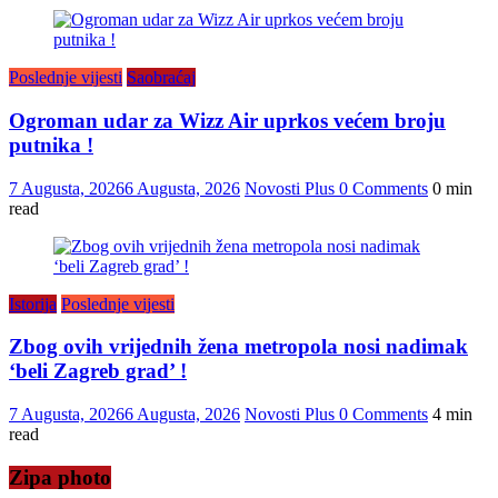
Poslednje vijesti
Saobraćaj
Ogroman udar za Wizz Air uprkos većem broju
putnika !
7 Augusta, 2026
6 Augusta, 2026
Novosti Plus
0 Comments
0 min
read
Istorija
Poslednje vijesti
Zbog ovih vrijednih žena metropola nosi nadimak
‘beli Zagreb grad’ !
7 Augusta, 2026
6 Augusta, 2026
Novosti Plus
0 Comments
4 min
read
Zipa photo