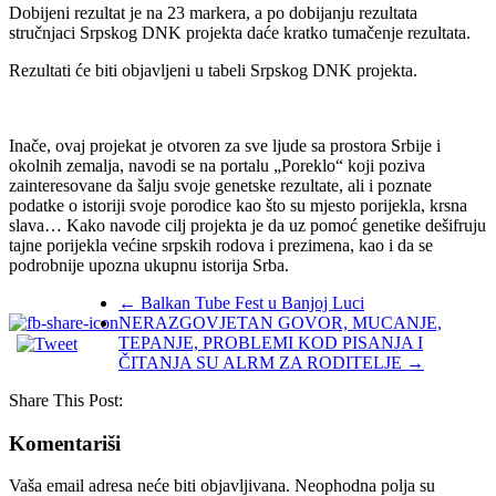
Dobijeni rezultat je na 23 markera, a po dobijanju rezultata
stručnjaci Srpskog DNK projekta daće kratko tumačenje rezultata.
Rezultati će biti objavljeni u tabeli Srpskog DNK projekta.
Inače, ovaj projekat je otvoren za sve ljude sa prostora Srbije i
okolnih zemalja, navodi se na portalu „Poreklo“ koji poziva
zainteresovane da šalju svoje genetske rezultate, ali i poznate
podatke o istoriji svoje porodice kao što su mjesto porijekla, krsna
slava… Kako navode cilj projekta je da uz pomoć genetike dešifruju
tajne porijekla većine srpskih rodova i prezimena, kao i da se
podrobnije upozna ukupnu istorija Srba.
←
Balkan Tube Fest u Banjoj Luci
NERAZGOVJETAN GOVOR, MUCANJE,
TEPANJE, PROBLEMI KOD PISANJA I
ČITANJA SU ALRM ZA RODITELJE
→
Share This Post:
Komentariši
Vaša email adresa neće biti objavljivana.
Neophodna polja su