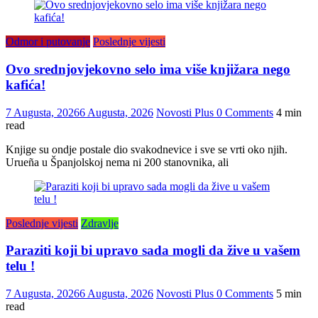
Odmor i putovanje
Poslednje vijesti
Ovo srednjovjekovno selo ima više knjižara nego
kafića!
7 Augusta, 2026
6 Augusta, 2026
Novosti Plus
0 Comments
4 min
read
Knjige su ondje postale dio svakodnevice i sve se vrti oko njih.
Urueña u Španjolskoj nema ni 200 stanovnika, ali
Poslednje vijesti
Zdravlje
Paraziti koji bi upravo sada mogli da žive u vašem
telu !
7 Augusta, 2026
6 Augusta, 2026
Novosti Plus
0 Comments
5 min
read