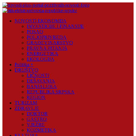
Skip
to
content
Novosti
NOVOSTI EKONOMIJA
Plus
INVESTICIJE I FINANSIJE
POSAO
Portal
POLJOPRIVREDA
pozitivnih
GRAĐEVINARSTVO
vijesti
PRAVNA PITANJA
ENERGETIKA
EKOLOGIJA
Politika +
DRUŠTVO
LIČNOSTI
DEŠAVANJA
BANJALUKA
REPUBLIKA SRPSKA
REGION
TURIZAM
ZDRAVLJE
DOKTOR
GASTRO
VJEŽBE
KOZMETIKA
KULTURA