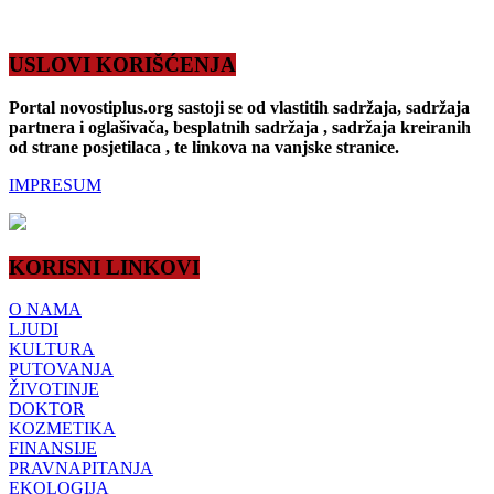
USLOVI KORIŠĆENJA
Portal novostiplus.org sastoji se od vlastitih sadržaja, sadržaja
partnera i oglašivača, besplatnih sadržaja , sadržaja kreiranih
od strane posjetilaca , te linkova na vanjske stranice.
IMPRESUM
KORISNI LINKOVI
O NAMA
LJUDI
KULTURA
PUTOVANJA
ŽIVOTINJE
DOKTOR
KOZMETIKA
FINANSIJE
PRAVNAPITANJA
EKOLOGIJA