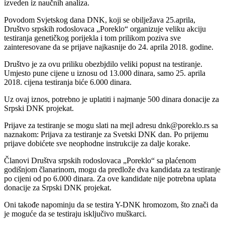
izveden iz naučnih analiza.
Povodom Svjetskog dana DNK, koji se obilježava 25.aprila,
Društvo srpskih rodoslovaca „Poreklo“ organizuje veliku akciju
testiranja genetičkog porijekla i tom prilikom poziva sve
zainteresovane da se prijave najkasnije do 24. aprila 2018. godine.
Društvo je za ovu priliku obezbjdilo veliki popust na testiranje.
Umjesto pune cijene u iznosu od 13.000 dinara, samo 25. aprila
2018. cijena testiranja biće 6.000 dinara.
Uz ovaj iznos, potrebno je uplatiti i najmanje 500 dinara donacije za
Srpski DNK projekat.
Prijave za testiranje se mogu slati na mejl adresu dnk@poreklo.rs sa
naznakom: Prijava za testiranje za Svetski DNK dan. Po prijemu
prijave dobićete sve neophodne instrukcije za dalje korake.
Članovi Društva srpskih rodoslovaca „Poreklo“ sa plaćenom
godišnjom članarinom, mogu da predlože dva kandidata za testiranje
po cijeni od po 6.000 dinara. Za ove kandidate nije potrebna uplata
donacije za Srpski DNK projekat.
Oni takođe napominju da se testira Y-DNK hromozom, što znači da
je moguće da se testiraju isključivo muškarci.