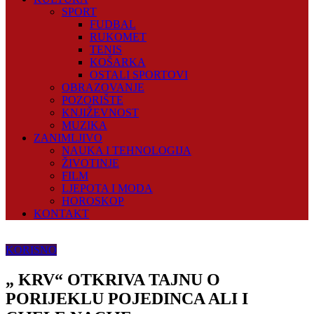
SPORT
FUDBAL
RUKOMET
TENIS
KOŠARKA
OSTALI SPORTOVI
OBRAZOVANJE
POZORIŠTE
KNJIŽEVNOST
MUZIKA
ZANIMLJIVO
NAUKA I TEHNOLOGIJA
ŽIVOTINJE
FILM
LJEPOTA I MODA
HOROSKOP
KONTAKT
KORISNO
„ KRV“ OTKRIVA TAJNU O
PORIJEKLU POJEDINCA ALI I