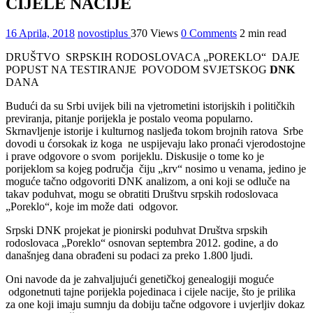
CIJELE NACIJE
16 Aprila, 2018
novostiplus
370 Views
0 Comments
2 min read
DRUŠTVO SRPSKIH RODOSLOVACA „POREKLO“ DAJE
POPUST NA TESTIRANJE POVODOM SVJETSKOG
DNK
DANA
Budući da su Srbi uvijek bili na vjetrometini istorijskih i političkih
previranja, pitanje porijekla je postalo veoma popularno.
Skrnavljenje istorije i kulturnog nasljeđa tokom brojnih ratova Srbe
dovodi u ćorsokak iz koga ne uspijevaju lako pronaći vjerodostojne
i prave odgovore o svom porijeklu. Diskusije o tome ko je
porijeklom sa kojeg područja čiju „krv“ nosimo u venama, jedino je
moguće tačno odgovoriti DNK analizom, a oni koji se odluče na
takav poduhvat, mogu se obratiti Društvu srpskih rodoslovaca
„Poreklo“, koje im može dati odgovor.
Srpski DNK projekat je pionirski poduhvat Društva srpskih
rodoslovaca „Poreklo“ osnovan septembra 2012. godine, a do
današnjeg dana obrađeni su podaci za preko 1.800 ljudi.
Oni navode da je zahvaljujući genetičkoj genealogiji moguće
odgonetnuti tajne porijekla pojedinaca i cijele nacije, što je prilika
za one koji imaju sumnju da dobiju tačne odgovore i uvjerljiv dokaz