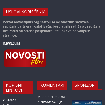
USLOVI KORIŠĆENJA
Portal novostiplus.org sastoji se od vlastitih sadržaja,
sadržaja partnera i oglašivača, besplatnih sadržaja , sadržaja
kreiranih od strane posjetilaca , te linkova na vanjske
stranice.
IMPRESUM
KORISNI
KOMENTARI
SPONZORI
LINKOVI
Milorad curcic
na
O NAMA
KINESKE KOPIJE
LJUDI