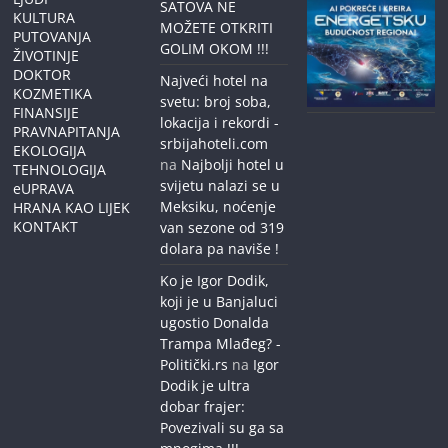
SATOVA NE
KULTURA
MOŽETE OTKRITI
PUTOVANJA
GOLIM OKOM !!!
ŽIVOTINJE
DOKTOR
Najveći hotel na
KOZMETIKA
svetu: broj soba,
FINANSIJE
lokacija i rekordi -
PRAVNAPITANJA
srbijahoteli.com
EKOLOGIJA
na
Najbolji hotel u
TEHNOLOGIJA
svijetu nalazi se u
eUPRAVA
Meksiku, noćenje
HRANA KAO LIJEK
KONTAKT
van sezone od 319
dolara pa naviše !
Ko je Igor Dodik,
koji je u Banjaluci
ugostio Donalda
Trampa Mlađeg? -
Politički.rs
na
Igor
Dodik je ultra
dobar frajer:
Povezivali su ga sa