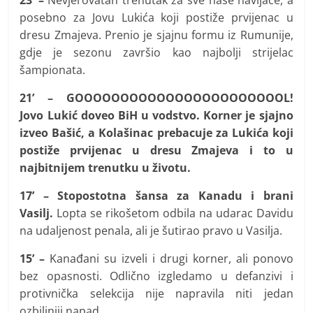
posebno za Jovu Lukića koji postiže prvijenac u
dresu Zmajeva. Prenio je sjajnu formu iz Rumunije,
gdje je sezonu završio kao najbolji strijelac
šampionata.
21’ – GOOOOOOOOOOOOOOOOOOOOOOOL!
Jovo Lukić doveo BiH u vodstvo. Korner je sjajno
izveo Bašić, a Kolašinac prebacuje za Lukića koji
postiže prvijenac u dresu Zmajeva i to u
najbitnijem trenutku u životu.
17’ – Stopostotna šansa za Kanadu i brani
Vasilj.
Lopta se rikošetom odbila na udarac Davidu
na udaljenost penala, ali je šutirao pravo u Vasilja.
15’ –
Kanađani su izveli i drugi korner, ali ponovo
bez opasnosti. Odlično izgledamo u defanzivi i
protivnička selekcija nije napravila niti jedan
ozbiljniji napad.