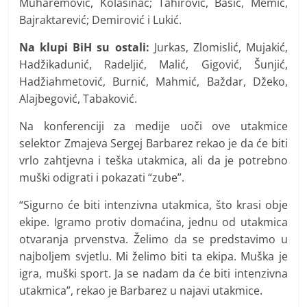
Muharemović, Kolašinac; Tahirović, Bašić, Memić,
Bajraktarević; Demirović i Lukić.
Na klupi BiH su ostali:
Jurkas, Zlomislić, Mujakić,
Hadžikadunić, Radeljić, Malić, Gigović, Šunjić,
Hadžiahmetović, Burnić, Mahmić, Baždar, Džeko,
Alajbegović, Tabaković.
Na konferenciji za medije uoči ove utakmice
selektor Zmajeva Sergej Barbarez rekao je da će biti
vrlo zahtjevna i teška utakmica, ali da je potrebno
muški odigrati i pokazati “zube”.
“Sigurno će biti intenzivna utakmica, što krasi obje
ekipe. Igramo protiv domaćina, jednu od utakmica
otvaranja prvenstva. Želimo da se predstavimo u
najboljem svjetlu. Mi želimo biti ta ekipa. Muška je
igra, muški sport. Ja se nadam da će biti intenzivna
utakmica”, rekao je Barbarez u najavi utakmice.