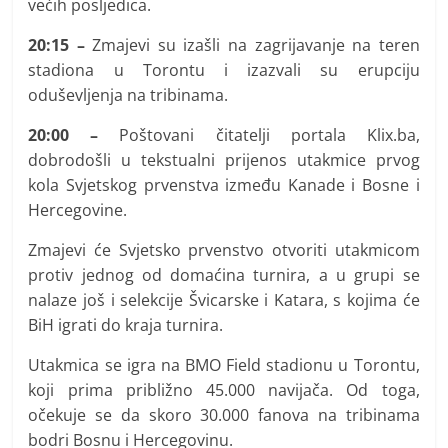
većih posljedica.
20:15 –
Zmajevi su izašli na zagrijavanje na teren
stadiona u Torontu i izazvali su erupciju
oduševljenja na tribinama.
20:00 –
Poštovani čitatelji portala Klix.ba,
dobrodošli u tekstualni prijenos utakmice prvog
kola Svjetskog prvenstva između Kanade i Bosne i
Hercegovine.
Zmajevi će Svjetsko prvenstvo otvoriti utakmicom
protiv jednog od domaćina turnira, a u grupi se
nalaze još i selekcije Švicarske i Katara, s kojima će
BiH igrati do kraja turnira.
Utakmica se igra na BMO Field stadionu u Torontu,
koji prima približno 45.000 navijača. Od toga,
očekuje se da skoro 30.000 fanova na tribinama
bodri Bosnu i Hercegovinu.