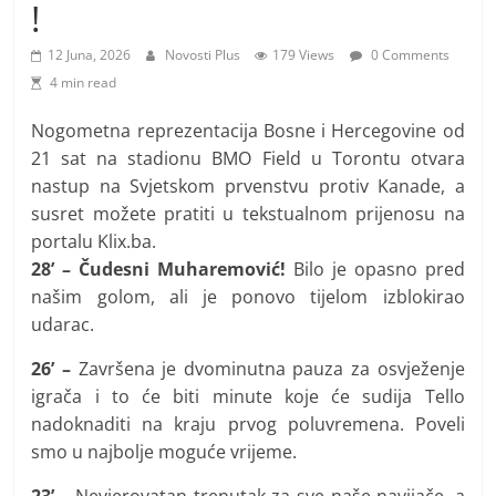
i
!
t
12 Juna, 2026
Novosti Plus
179 Views
0 Comments
i
4 min read
v
n
Nogometna reprezentacija Bosne i Hercegovine od
21 sat na stadionu BMO Field u Torontu otvara
i
nastup na Svjetskom prvenstvu protiv Kanade, a
h
susret možete pratiti u tekstualnom prijenosu na
v
portalu Klix.ba.
i
28’ – Čudesni Muharemović!
Bilo je opasno pred
j
našim golom, ali je ponovo tijelom izblokirao
e
udarac.
s
26’ –
Završena je dvominutna pauza za osvježenje
t
igrača i to će biti minute koje će sudija Tello
i
nadoknaditi na kraju prvog poluvremena. Poveli
smo u najbolje moguće vrijeme.
23’ –
Nevjerovatan trenutak za sve naše navijače, a