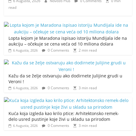
6 Augusta, 2026
Novosti Plus
0 Comments
0 min
read
Lopta kojom je Maradona ispisao istoriju Mundijala ide na
aukciju – očekuje se cena veća od 10 miliona dolara
0 Comments
2 min read
6 Augusta, 2026
Kažu da se želje ostvaruju ako dodirnete Julijine grudi u
Veroni !
0 Comments
3 min read
6 Augusta, 2026
Kuća koja izgleda kao krilo ptice: Arhitektonsko remek-
delo usred pustinje koje živi u skladu sa prirodom
0 Comments
3 min read
6 Augusta, 2026