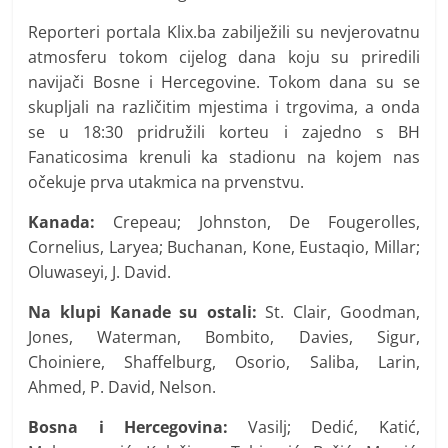
Reporteri portala Klix.ba zabilježili su nevjerovatnu
atmosferu tokom cijelog dana koju su priredili
navijači Bosne i Hercegovine. Tokom dana su se
skupljali na različitim mjestima i trgovima, a onda
se u 18:30 pridružili korteu i zajedno s BH
Fanaticosima krenuli ka stadionu na kojem nas
očekuje prva utakmica na prvenstvu.
Kanada:
Crepeau; Johnston, De Fougerolles,
Cornelius, Laryea; Buchanan, Kone, Eustaqio, Millar;
Oluwaseyi, J. David.
Na klupi Kanade su ostali:
St. Clair, Goodman,
Jones, Waterman, Bombito, Davies, Sigur,
Choiniere, Shaffelburg, Osorio, Saliba, Larin,
Ahmed, P. David, Nelson.
Bosna i Hercegovina:
Vasilj; Dedić, Katić,