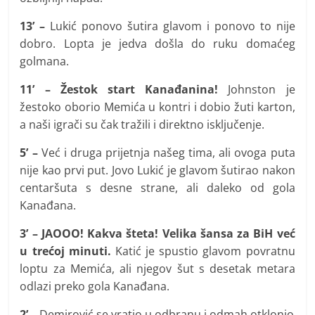
13’ –
Lukić ponovo šutira glavom i ponovo to nije
dobro. Lopta je jedva došla do ruku domaćeg
golmana.
11’ – Žestok start Kanađanina!
Johnston je
žestoko oborio Memića u kontri i dobio žuti karton,
a naši igrači su čak tražili i direktno isključenje.
5’ –
Već i druga prijetnja našeg tima, ali ovoga puta
nije kao prvi put. Jovo Lukić je glavom šutirao nakon
centaršuta s desne strane, ali daleko od gola
Kanađana.
3’ – JAOOO! Kakva šteta! Velika šansa za BiH već
u trećoj minuti.
Katić je spustio glavom povratnu
loptu za Memića, ali njegov šut s desetak metara
odlazi preko gola Kanađana.
2’ –
Demirović se vratio u odbranu i odmah otklonio