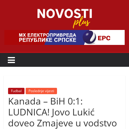
Skip
to
content
Novosti
Plus
P
o
r
t
a
Fudbal
Poslednje vijesti
Kanada – BiH 0:1:
l
p
LUDNICA! Jovo Lukić
o
doveo Zmajeve u vodstvo
z