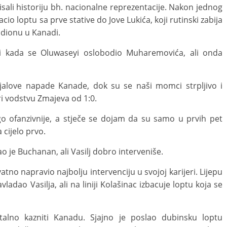
sali historiju bh. nacionalne reprezentacije. Nakon jednog
acio loptu sa prve stative do Jove Lukića, koji rutinski zabija
adionu u Kanadi.
ti kada se Oluwaseyi oslobodio Muharemovića, ali onda
jalove napade Kanade, dok su se naši momci strpljivo i
pri vodstvu Zmajeva od 1:0.
 ofanzivnije, a stječe se dojam da su samo u prvih pet
 cijelo prvo.
je Buchanan, ali Vasilj dobro interveniše.
atno napravio najbolju intervenciju u svojoj karijeri. Lijepu
avladao Vasilja, ali na liniji Kolašinac izbacuje loptu koja se
alno kazniti Kanadu. Sjajno je poslao dubinsku loptu