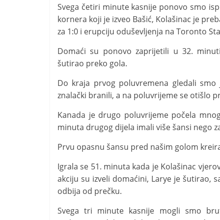
Svega četiri minute kasnije ponovo smo ispi
kornera koji je izveo Bašić, Kolašinac je preb
za 1:0 i erupciju oduševljenja na Toronto St
Domaći su ponovo zaprijetili u 32. minu
šutirao preko gola.
Do kraja prvog poluvremena gledali smo 
znalački branili, a na poluvrijeme se otišlo 
Kanada je drugo poluvrijeme počela mnogo
minuta drugog dijela imali više šansi nego za
Prvu opasnu šansu pred našim golom kreirao 
Igrala se 51. minuta kada je Kolašinac vjerov
akciju su izveli domaćini, Larye je šutirao, s
odbija od prečku.
Svega tri minute kasnije mogli smo brut