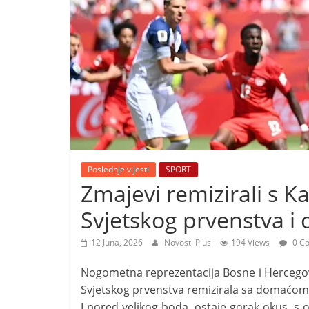
i
t
i
v
n
i
h
v
i
Poslednje vijesti
SPORT
j
Zmajevi remizirali s 
e
Svjetskog prvenstva i o
s
t
12 Juna, 2026
Novosti Plus
194 Views
0 C
i
Nogometna reprezentacija Bosne i Hercegov
Svjetskog prvenstva remizirala sa domaćom K
I pored velikog boda, ostaje gorak okus, s