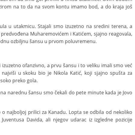
bzirom na to da na svom kontu imamo bod, a do kraja još
a u utakmicu. Stajali smo izuzetno na sredini terena, a
na, predvođena Muharemovićem i Katićem, sjajno reagovala,
jednu ozbiljnu šansu u prvom poluvremenu.
izuzetno ofanzivno, a prvu šansu i to veliku imali smo već
najviši u skoku bio je Nikola Katić, koji sjajno spušta za
isoko preko gola.
 na narednu šansu smo čekali do pete minute kada je Jovo
e o najboljoj prilici za Kanadu. Lopta se odbila od nekoliko
Juventusa Davida, ali njegov udarac iz izgledne pozicije