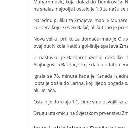
Muharemović, koja dolazi do Demirovića. N
ne snalazi najbolje i ostalo je 1:0 za našu sel
Narednu priliku za Zmajeve imao je Muharem
kornera koji je izveo Bašić, ali šutirao je pre
Novu veliku priliku za domaće imao je Oluwa
ovaj put Nikola Katić s gol-linije spašava Zm
U nastavku je Barbarez izvršio nekoliko i
Alajbegović i Baždar, što je dalo dodatnu e
Igrala se 78. minuta kada je Kanada izjedna
lopta je došla do Larina, koji lijepo pogađa 
ali i igrača.
Ostalo je do kraja 1:1, čime smo osvojili izu
Drugu utakmicu na Svjetskom prvenstvu Zmaje