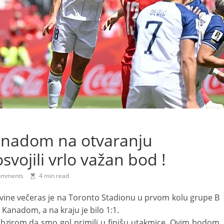
Kanadom na otvaranju
svojili vrlo važan bod !
omments
4 min read
ine večeras je na Toronto Stadionu u prvom kolu grupe B
anadom, a na kraju je bilo 1:1.
 obzirom da smo gol primili u finišu utakmice. Ovim bodom