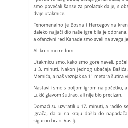
smo povećali šanse za prolazak dalje, s o
dvije utakmice.
Fenomenalno je Bosna i Hercegovina krenul
daleko najjači dio naše igre bila je odbra
a ofanzivni red Kanade smo sveli na svega 
Ali krenimo redom.
Utakmicu smo, kako smo gore naveli, počeli 
u 3. minuti. Nakon jednog ubačaja Bašića, 
Memića, a naš veznjak sa 11 metara šutira v
Nastavili smo s boljom igrom na početku, a
Lukić glavom šutirao, ali nije bio precizan.
Domaći su uzvratili u 17. minuti, a radilo s
igrača, da bi na kraju došla do napadača 
sigurno brani Vasilj.