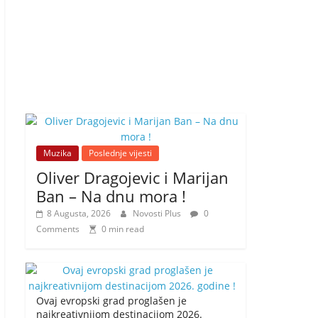
Muzika
Poslednje vijesti
Oliver Dragojevic i Marijan
Ban – Na dnu mora !
8 Augusta, 2026
Novosti Plus
0
Comments
0 min read
Ovaj evropski grad proglašen je
najkreativnijom destinacijom 2026.