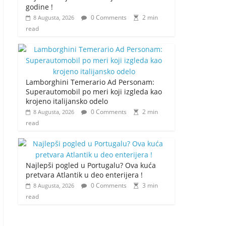
godine !
0 Comments
2 min
8 Augusta, 2026
read
Lamborghini Temerario Ad Personam:
Superautomobil po meri koji izgleda kao
krojeno italijansko odelo
0 Comments
2 min
8 Augusta, 2026
read
Najlepši pogled u Portugalu? Ova kuća
pretvara Atlantik u deo enterijera !
0 Comments
3 min
8 Augusta, 2026
read