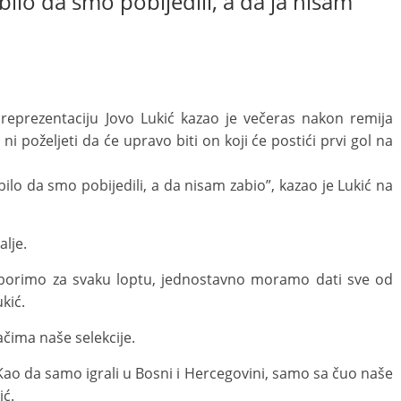
bilo da smo pobijedili, a da ja nisam
reprezentaciju Jovo Lukić kazao je večeras nakon remija
 ni poželjeti da će upravo biti on koji će postići prvi gol na
bilo da smo pobijedili, a da nisam zabio”, kazao je Lukić na
alje.
 borimo za svaku loptu, jednostavno moramo dati sve od
kić.
ačima naše selekcije.
o da samo igrali u Bosni i Hercegovini, samo sa čuo naše
ić.