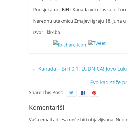
Podsjećamo, BiH i Kanada večeras su u Toront
Narednu utakmicu Zmajevi igraju 18. juna u 
izvor : klix.ba
←
Kanada – BiH 0:1: LUDNICA! Jovo Luk
Evo kad stiže p
Share This Post:
Komentariši
Vaša email adresa neće biti objavljivana.
Neop