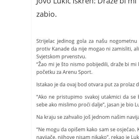
Jovo Lukić iskren: Draže bi mi 
zabio.
Strijelac jedinog gola za našu nogometnu 
protiv Kanade da nije mogao ni zamisliti, ali
Svjetskom prvenstvu.
“Žao mi je što nismo pobijedili, draže bi mi 
početku za Arenu Sport.
Istakao je da ovaj bod otvara put za prolaz d
“Ako ne pristupimo svakoj utakmici da se
sebe ako mislimo proći dalje”, jasan je bio Lu
Na kraju se zahvalio još jednom našim navij
“Ne mogu da opišem kako sam se osjećao. Ka
navijače, njihove nisam nikako”, rekao je Luk