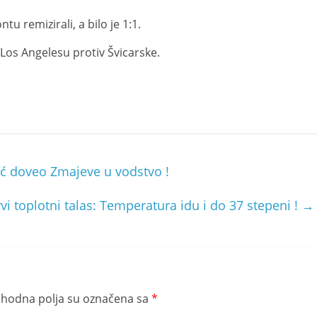
u remizirali, a bilo je 1:1.
Los Angelesu protiv Švicarske.
ić doveo Zmajeve u vodstvo !
rvi toplotni talas: Temperatura idu i do 37 stepeni !
→
hodna polja su označena sa
*