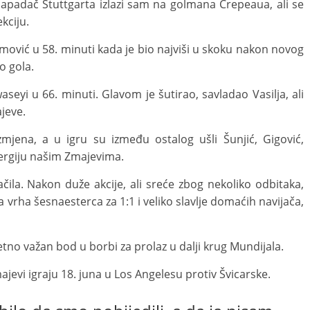
apadač Stuttgarta izlazi sam na golmana Crepeaua, ali se
ekciju.
ović u 58. minuti kada je bio najviši u skoku nakon novog
ko gola.
seyi u 66. minuti. Glavom je šutirao, savladao Vasilja, ali
ajeve.
zmjena, a u igru su između ostalog ušli Šunjić, Gigović,
nergiju našim Zmajevima.
čila. Nakon duže akcije, ali sreće zbog nekoliko odbitaka,
sa vrha šesnaesterca za 1:1 i veliko slavlje domaćih navijača,
zetno važan bod u borbi za prolaz u dalji krug Mundijala.
vi igraju 18. juna u Los Angelesu protiv Švicarske.