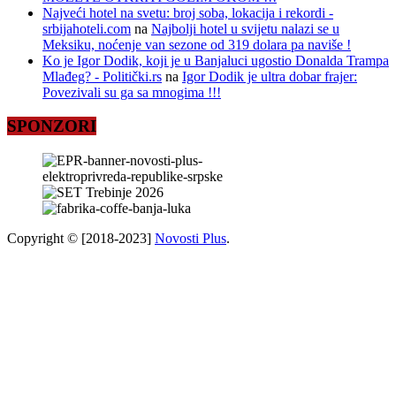
Najveći hotel na svetu: broj soba, lokacija i rekordi -
srbijahoteli.com
na
Najbolji hotel u svijetu nalazi se u
Meksiku, noćenje van sezone od 319 dolara pa naviše !
Ko je Igor Dodik, koji je u Banjaluci ugostio Donalda Trampa
Mlađeg? - Politički.rs
na
Igor Dodik je ultra dobar frajer:
Povezivali su ga sa mnogima !!!
SPONZORI
Copyright © [2018-2023]
Novosti Plus
.