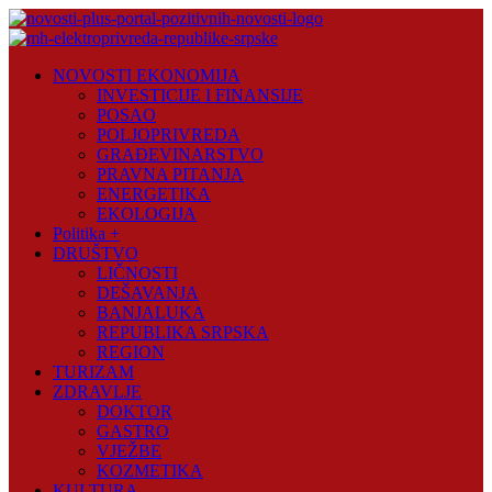
Skip
to
content
Novosti
NOVOSTI EKONOMIJA
Plus
INVESTICIJE I FINANSIJE
POSAO
Portal
POLJOPRIVREDA
pozitivnih
GRAĐEVINARSTVO
vijesti
PRAVNA PITANJA
ENERGETIKA
EKOLOGIJA
Politika +
DRUŠTVO
LIČNOSTI
DEŠAVANJA
BANJALUKA
REPUBLIKA SRPSKA
REGION
TURIZAM
ZDRAVLJE
DOKTOR
GASTRO
VJEŽBE
KOZMETIKA
KULTURA