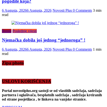
pogodite koja?
6 Augusta, 2026
6 Augusta, 2026
Novosti Plus
0 Comments
3 min
read
Biznis
Poslednje vijesti
Njemačka dobila još jednog “jednoroga” !
6 Augusta, 2026
6 Augusta, 2026
Novosti Plus
0 Comments
1 min
read
Zipa photo
USLOVI KORIŠĆENJA
Portal novostiplus.org sastoji se od vlastitih sadržaja, sadržaja
partnera i oglašivača, besplatnih sadržaja , sadržaja kreiranih
od strane posjetilaca , te linkova na vanjske stranice.