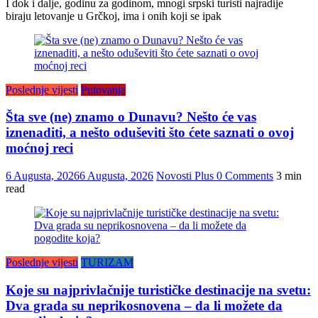
I dok i dalje, godinu za godinom, mnogi srpski turisti najradije
biraju letovanje u Grčkoj, ima i onih koji se ipak
Poslednje vijesti
Putovanja
Šta sve (ne) znamo o Dunavu? Nešto će vas
iznenaditi, a nešto oduševiti što ćete saznati o ovoj
moćnoj reci
6 Augusta, 2026
6 Augusta, 2026
Novosti Plus
0 Comments
3 min
read
Poslednje vijesti
TURIZAM
Koje su najprivlačnije turističke destinacije na svetu:
Dva grada su neprikosnovena – da li možete da