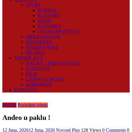
SPORT
FUDBAL
RUKOMET
TENIS
KOŠARKA
OSTALI SPORTOVI
OBRAZOVANJE
POZORIŠTE
KNJIŽEVNOST
MUZIKA
ZANIMLJIVO
NAUKA I TEHNOLOGIJA
ŽIVOTINJE
FILM
LJEPOTA I MODA
HOROSKOP
KONTAKT
Muzika
Poslednje vijesti
Anđeo u paklu !
12 Juna, 2026
12 Juna, 2026
Novosti Plus
128 Views
0 Comments
0