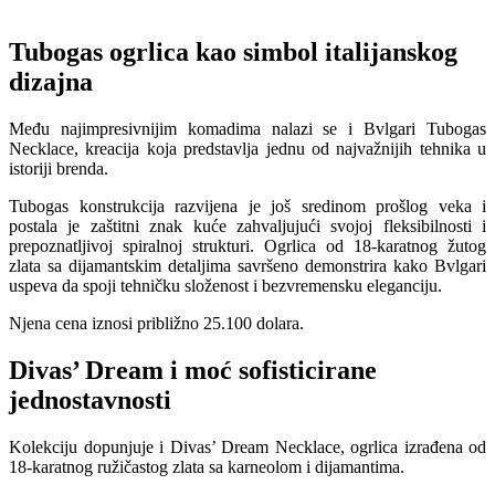
Tubogas ogrlica kao simbol italijanskog
dizajna
Među najimpresivnijim komadima nalazi se i Bvlgari Tubogas
Necklace, kreacija koja predstavlja jednu od najvažnijih tehnika u
istoriji brenda.
Tubogas konstrukcija razvijena je još sredinom prošlog veka i
postala je zaštitni znak kuće zahvaljujući svojoj fleksibilnosti i
prepoznatljivoj spiralnoj strukturi. Ogrlica od 18-karatnog žutog
zlata sa dijamantskim detaljima savršeno demonstrira kako Bvlgari
uspeva da spoji tehničku složenost i bezvremensku eleganciju.
Njena cena iznosi približno 25.100 dolara.
Divas’ Dream i moć sofisticirane
jednostavnosti
Kolekciju dopunjuje i Divas’ Dream Necklace, ogrlica izrađena od
18-karatnog ružičastog zlata sa karneolom i dijamantima.