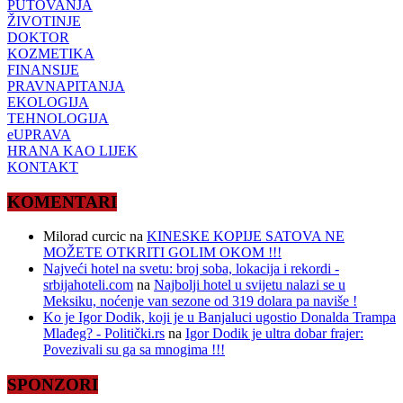
PUTOVANJA
ŽIVOTINJE
DOKTOR
KOZMETIKA
FINANSIJE
PRAVNAPITANJA
EKOLOGIJA
TEHNOLOGIJA
eUPRAVA
HRANA KAO LIJEK
KONTAKT
KOMENTARI
Milorad curcic
na
KINESKE KOPIJE SATOVA NE
MOŽETE OTKRITI GOLIM OKOM !!!
Najveći hotel na svetu: broj soba, lokacija i rekordi -
srbijahoteli.com
na
Najbolji hotel u svijetu nalazi se u
Meksiku, noćenje van sezone od 319 dolara pa naviše !
Ko je Igor Dodik, koji je u Banjaluci ugostio Donalda Trampa
Mlađeg? - Politički.rs
na
Igor Dodik je ultra dobar frajer:
Povezivali su ga sa mnogima !!!
SPONZORI