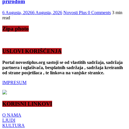
prirodom
6 Augusta, 2026
6 Augusta, 2026
Novosti Plus
0 Comments
3 min
read
Zipa photo
USLOVI KORIŠĆENJA
Portal novostiplus.org sastoji se od vlastitih sadržaja, sadržaja
partnera i oglašivača, besplatnih sadržaja , sadržaja kreiranih
od strane posjetilaca , te linkova na vanjske stranice.
IMPRESUM
KORISNI LINKOVI
O NAMA
LJUDI
KULTURA