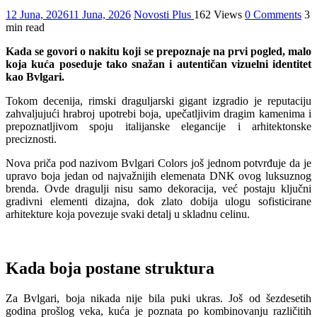
12 Juna, 2026
11 Juna, 2026
Novosti Plus
162 Views
0 Comments
3
min read
Kada se govori o nakitu koji se prepoznaje na prvi pogled, malo
koja kuća poseduje tako snažan i autentičan vizuelni identitet
kao Bvlgari.
Tokom decenija, rimski draguljarski gigant izgradio je reputaciju
zahvaljujući hrabroj upotrebi boja, upečatljivim dragim kamenima i
prepoznatljivom spoju italijanske elegancije i arhitektonske
preciznosti.
Nova priča pod nazivom Bvlgari Colors još jednom potvrđuje da je
upravo boja jedan od najvažnijih elemenata DNK ovog luksuznog
brenda. Ovde dragulji nisu samo dekoracija, već postaju ključni
gradivni elementi dizajna, dok zlato dobija ulogu sofisticirane
arhitekture koja povezuje svaki detalj u skladnu celinu.
Kada boja postane struktura
Za Bvlgari, boja nikada nije bila puki ukras. Još od šezdesetih
godina prošlog veka, kuća je poznata po kombinovanju različitih