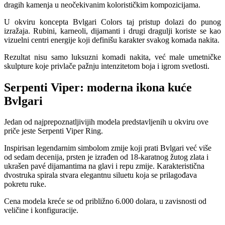
dragih kamenja u neočekivanim kolorističkim kompozicijama.
U okviru koncepta Bvlgari Colors taj pristup dolazi do punog
izražaja. Rubini, karneoli, dijamanti i drugi dragulji koriste se kao
vizuelni centri energije koji definišu karakter svakog komada nakita.
Rezultat nisu samo luksuzni komadi nakita, već male umetničke
skulpture koje privlače pažnju intenzitetom boja i igrom svetlosti.
Serpenti Viper: moderna ikona kuće
Bvlgari
Jedan od najprepoznatljivijih modela predstavljenih u okviru ove
priče jeste Serpenti Viper Ring.
Inspirisan legendarnim simbolom zmije koji prati Bvlgari već više
od sedam decenija, prsten je izrađen od 18-karatnog žutog zlata i
ukrašen pavé dijamantima na glavi i repu zmije. Karakteristična
dvostruka spirala stvara elegantnu siluetu koja se prilagođava
pokretu ruke.
Cena modela kreće se od približno 6.000 dolara, u zavisnosti od
veličine i konfiguracije.