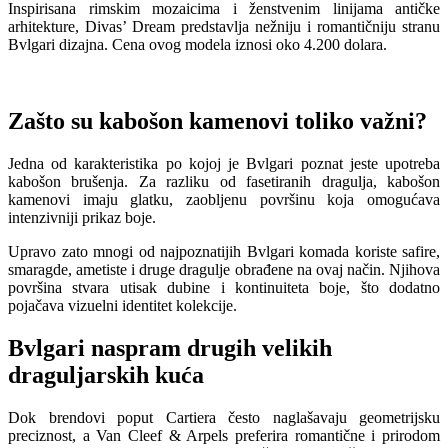
Inspirisana rimskim mozaicima i ženstvenim linijama antičke
arhitekture, Divas’ Dream predstavlja nežniju i romantičniju stranu
Bvlgari dizajna. Cena ovog modela iznosi oko 4.200 dolara.
Zašto su kabošon kamenovi toliko važni?
Jedna od karakteristika po kojoj je Bvlgari poznat jeste upotreba
kabošon brušenja. Za razliku od fasetiranih dragulja, kabošon
kamenovi imaju glatku, zaobljenu površinu koja omogućava
intenzivniji prikaz boje.
Upravo zato mnogi od najpoznatijih Bvlgari komada koriste safire,
smaragde, ametiste i druge dragulje obrađene na ovaj način. Njihova
površina stvara utisak dubine i kontinuiteta boje, što dodatno
pojačava vizuelni identitet kolekcije.
Bvlgari naspram drugih velikih
draguljarskih kuća
Dok brendovi poput Cartiera često naglašavaju geometrijsku
preciznost, a Van Cleef & Arpels preferira romantične i prirodom