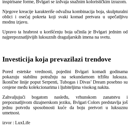
inspirisane forme, Bvlgari se izdvaja snažnim kolorističkim izrazom.
Njegove kreacije karakteriše odvažna kombinacija boja, skulpturalni
oblici i osećaj pokreta koji svaki komad pretvara u upečatljivu
modnu izjavu.
Upravo ta hrabrost u korišćenju boja učinila je Bvlgari jednim od
najprepoznatljivijih luksuznih draguljarskih imena na svetu.
Investicija koja prevazilazi trendove
Pored estetske vrednosti, pojedini Bvlgari komadi godinama
pokazuju stabilnu potražnju na sekundarnom tržištu luksuza.
Ikonične linije poput Serpenti, Tubogas i Divas’ Dream posebno su
cenjene među kolekcionarima i ljubiteljima visokog nakita.
Zahvaljujući bogatom nasleđu, vrhunskom zanatstvu i
prepoznatljivom dizajnerskom jeziku, Bvlgari Colors predstavlja još
jednu potvrdu sposobnosti kuće da boju pretvori u luksuznu
umetnost.
izvor : LuxLife