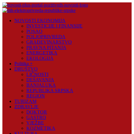
Skip
to
content
Novosti
NOVOSTI EKONOMIJA
Plus
INVESTICIJE I FINANSIJE
POSAO
Portal
POLJOPRIVREDA
pozitivnih
GRAĐEVINARSTVO
vijesti
PRAVNA PITANJA
ENERGETIKA
EKOLOGIJA
Politika +
DRUŠTVO
LIČNOSTI
DEŠAVANJA
BANJALUKA
REPUBLIKA SRPSKA
REGION
TURIZAM
ZDRAVLJE
DOKTOR
GASTRO
VJEŽBE
KOZMETIKA
KULTURA