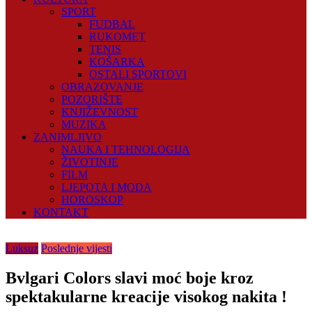
SPORT
FUDBAL
RUKOMET
TENIS
KOŠARKA
OSTALI SPORTOVI
OBRAZOVANJE
POZORIŠTE
KNJIŽEVNOST
MUZIKA
ZANIMLJIVO
NAUKA I TEHNOLOGIJA
ŽIVOTINJE
FILM
LJEPOTA I MODA
HOROSKOP
KONTAKT
Luksuz
Poslednje vijesti
Bvlgari Colors slavi moć boje kroz
spektakularne kreacije visokog nakita !