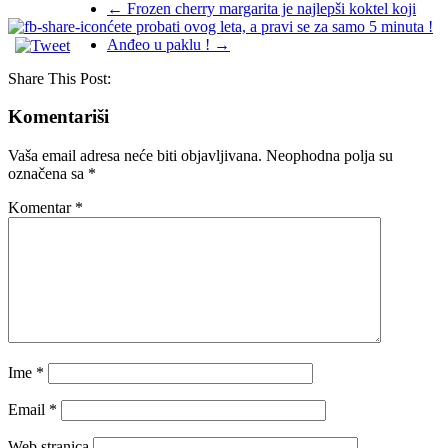
←
Frozen cherry margarita je najlepši koktel koji
ćete probati ovog leta, a pravi se za samo 5 minuta !
Anđeo u paklu !
→
Share This Post:
Komentariši
Vaša email adresa neće biti objavljivana.
Neophodna polja su
označena sa
*
Komentar
*
Ime
*
Email
*
Web stranica