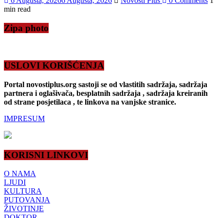
6 Augusta, 2026
6 Augusta, 2026
Novosti Plus
0 Comments
1
min read
Zipa photo
USLOVI KORIŠĆENJA
Portal novostiplus.org sastoji se od vlastitih sadržaja, sadržaja
partnera i oglašivača, besplatnih sadržaja , sadržaja kreiranih
od strane posjetilaca , te linkova na vanjske stranice.
IMPRESUM
KORISNI LINKOVI
O NAMA
LJUDI
KULTURA
PUTOVANJA
ŽIVOTINJE
DOKTOR