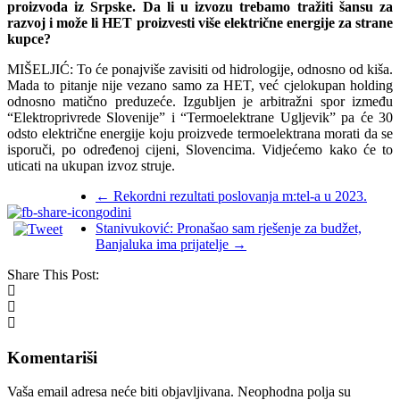
proizvoda iz Srpske. Da li u izvozu trebamo tražiti šansu za
razvoj i može li HET proizvesti više električne energije za strane
kupce?
MIŠELJIĆ: To će ponajviše zavisiti od hidrologije, odnosno od kiša.
Mada to pitanje nije vezano samo za HET, već cjelokupan holding
odnosno matično preduzeće. Izgubljen je arbitražni spor između
“Elektroprivrede Slovenije” i “Termoelektrane Ugljevik” pa će 30
odsto električne energije koju proizvede termoelektrana morati da se
isporuči, po određenoj cijeni, Slovencima. Vidjećemo kako će to
uticati na ukupan izvoz struje.
←
Rekordni rezultati poslovanja m:tel-a u 2023.
godini
Stanivuković: Pronašao sam rješenje za budžet,
Banjaluka ima prijatelje
→
Share This Post:
Komentariši
Vaša email adresa neće biti objavljivana.
Neophodna polja su