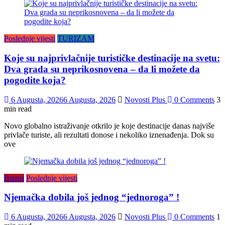
Poslednje vijesti
TURIZAM
Koje su najprivlačnije turističke destinacije na svetu:
Dva grada su neprikosnovena – da li možete da
pogodite koja?
6 Augusta, 2026
6 Augusta, 2026
Novosti Plus
0 Comments
3
min read
Novo globalno istraživanje otkrilo je koje destinacije danas najviše
privlače turiste, ali rezultati donose i nekoliko iznenađenja. Dok su
ove
Biznis
Poslednje vijesti
Njemačka dobila još jednog “jednoroga” !
6 Augusta, 2026
6 Augusta, 2026
Novosti Plus
0 Comments
1