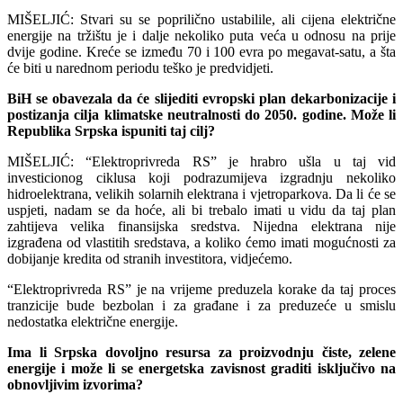
MIŠELJIĆ: Stvari su se poprilično ustabilile, ali cijena električne
energije na tržištu je i dalje nekoliko puta veća u odnosu na prije
dvije godine. Kreće se između 70 i 100 evra po megavat-satu, a šta
će biti u narednom periodu teško je predvidjeti.
BiH se obavezala da će slijediti evropski plan dekarbonizacije i
postizanja cilja klimatske neutralnosti do 2050. godine. Može li
Republika Srpska ispuniti taj cilj?
MIŠELJIĆ: “Elektroprivreda RS” je hrabro ušla u taj vid
investicionog ciklusa koji podrazumijeva izgradnju nekoliko
hidroelektrana, velikih solarnih elektrana i vjetroparkova. Da li će se
uspjeti, nadam se da hoće, ali bi trebalo imati u vidu da taj plan
zahtijeva velika finansijska sredstva. Nijedna elektrana nije
izgrađena od vlastitih sredstava, a koliko ćemo imati mogućnosti za
dobijanje kredita od stranih investitora, vidjećemo.
“Elektroprivreda RS” je na vrijeme preduzela korake da taj proces
tranzicije bude bezbolan i za građane i za preduzeće u smislu
nedostatka električne energije.
Ima li Srpska dovoljno resursa za proizvodnju čiste, zelene
energije i može li se energetska zavisnost graditi isključivo na
obnovljivim izvorima?