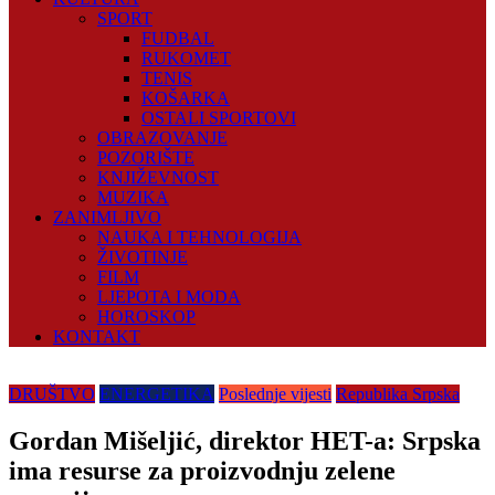
SPORT
FUDBAL
RUKOMET
TENIS
KOŠARKA
OSTALI SPORTOVI
OBRAZOVANJE
POZORIŠTE
KNJIŽEVNOST
MUZIKA
ZANIMLJIVO
NAUKA I TEHNOLOGIJA
ŽIVOTINJE
FILM
LJEPOTA I MODA
HOROSKOP
KONTAKT
DRUŠTVO
ENERGETIKA
Poslednje vijesti
Republika Srpska
Gordan Mišeljić, direktor HET-a: Srpska
ima resurse za proizvodnju zelene