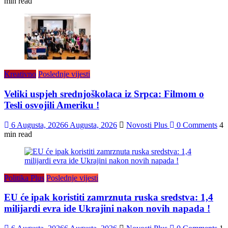
min read
Kreativno
Poslednje vijesti
Veliki uspjeh srednjoškolaca iz Srpca: Filmom o
Tesli osvojili Ameriku !
6 Augusta, 2026
6 Augusta, 2026
Novosti Plus
0 Comments
4
min read
Politika Plus
Poslednje vijesti
EU će ipak koristiti zamrznuta ruska sredstva: 1,4
milijardi evra ide Ukrajini nakon novih napada !