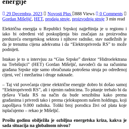
energije
29 Decembra, 2023
Novosti Plus
888 Views
0 Comments
Gordan Mišeljić
,
HET
,
prodaja struje
,
proizvodnja struje
3 min read
Električna energija u Republici Srpskoj najjeftinija je u regionu i
iako bi određeni vid poskupljenja bio značajan za proizvodna
preduzeća energetskog sektora i njihove radnike, stav nadležnih je
da je trenutna cijena adekvatna i da “Elektroprivreda RS” to može
podnijeti.
Istakao je to u intervjuu za “Glas Srpske” direktor “Hidroelektrana
na Trebišnjici” (HET) Gordan Mišeljić, navodeći da na računima
građana Srpske nije samo obračunata potrošena struja po određenoj
cijeni, već i mrežarina i druge naknade.
– Taj vid povećanja cijene električne energije dobro bi došao samoj
“Elektroprivredi RS”, ali i njenim radnicima. To pitanje trebalo bi da
rješava Vlada RS na način da bude senzibilna kako prema
građanima i privredi tako i prema cjelokupnom našem holdingu, koji
zapošljava 9.000 radnika. Toliki broj porodica živi od plata koje
isplaćujemo – rekao je Mišeljić.
Prošlu godinu obilježila je ozbiljna energetska kriza, kakva je
sada situacija na globalnom nivou?