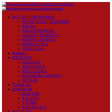
Skip
to
content
Novosti
NOVOSTI EKONOMIJA
Plus
INVESTICIJE I FINANSIJE
POSAO
Portal
POLJOPRIVREDA
pozitivnih
GRAĐEVINARSTVO
vijesti
PRAVNA PITANJA
ENERGETIKA
EKOLOGIJA
Politika +
DRUŠTVO
LIČNOSTI
DEŠAVANJA
BANJALUKA
REPUBLIKA SRPSKA
REGION
TURIZAM
ZDRAVLJE
DOKTOR
GASTRO
VJEŽBE
KOZMETIKA
KULTURA