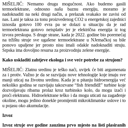
MIŠELJIĆ: Nemamo drugu mogućnost. Ako budemo gasili
termoelektrane, odnosno našu baznu energiju, moramo je
nadoknaditi na neki drugi način, a prelazak svakako ne zavisi od
nas. Lani je taksa za tonu proizvedenog CO2 u energetskoj zajednici
iznosila gotovo 100 evra pa se dolazi u situaciju da je rad
termoelektrana gotovo neisplativ jer je električna energija iz tog
izvora preskupa. S druge strane, kada je 2022. godine bio poremećaj
na tržištu struje sve ugašene termoelektrane u NJemačkoj su bile
ponovo upaljene jer prosto nisu imali odakle nadoknaditi struju.
Srpska ima dovoljno resursa za proizvodnju zelene energije.
Kako uskladiti zahtjeve ekologa i sve veće potrebe za strujom?
MIŠELJIĆ: Zlatnu sredinu je teško naći, uvijek će biti argumenata
za i protiv. Važno je da se razvijaju nove tehnologije koje imaju sve
manji uticaj na životnu sredinu. Kada je u pitanju hidroenergija već
nekoliko godina se razvijaju takozvane “fish friendldž” turbine koje
dozvoljavaju ribama prolaz kroz turbinsko kolo, da mogu izaći i
proći elektranu. Hidroelektrane teško i da mogu uticati na zagađenje
okoline, mogu jedino donekle promijeniti mikroklimatske uslove i to
u pojasu oko akumulacije.
Izvoz
Izvoz struje ove godine zauzima prvo mjesto na listi plasiranih