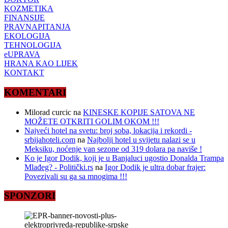
KOZMETIKA
FINANSIJE
PRAVNAPITANJA
EKOLOGIJA
TEHNOLOGIJA
eUPRAVA
HRANA KAO LIJEK
KONTAKT
KOMENTARI
Milorad curcic
na
KINESKE KOPIJE SATOVA NE
MOŽETE OTKRITI GOLIM OKOM !!!
Najveći hotel na svetu: broj soba, lokacija i rekordi -
srbijahoteli.com
na
Najbolji hotel u svijetu nalazi se u
Meksiku, noćenje van sezone od 319 dolara pa naviše !
Ko je Igor Dodik, koji je u Banjaluci ugostio Donalda Trampa
Mlađeg? - Politički.rs
na
Igor Dodik je ultra dobar frajer:
Povezivali su ga sa mnogima !!!
SPONZORI