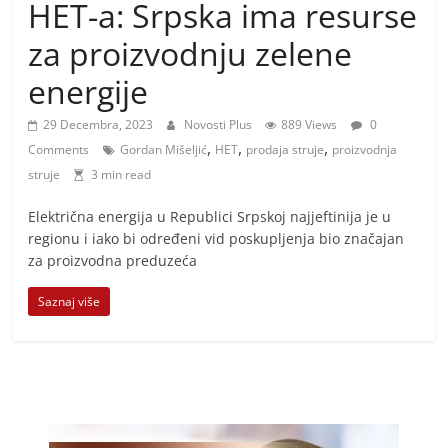
i
HET-a: Srpska ima resurse
t
za proizvodnju zelene
i
energije
v
n
29 Decembra, 2023
Novosti Plus
889 Views
0
i
,
,
,
Comments
Gordan Mišeljić
HET
prodaja struje
proizvodnja
h
struje
3 min read
v
Električna energija u Republici Srpskoj najjeftinija je u
i
regionu i iako bi određeni vid poskupljenja bio značajan
j
za proizvodna preduzeća
e
Saznaj više
s
t
i