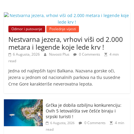
Odmor i putovanje
Poslednje vijesti
Nestvarna jezera, vrhovi viši od 2.000
metara i legende koje lede krv !
6 Augusta, 2026
Novosti Plus
0 Comments
4 min
read
Jedna od najlepših tajni Balkana. Nazvana gorske oči,
jezera u jednom od nacionalnih parkova na tlu susedne
Crne Gore karakteriše neverovatna lepota.
Grčka je dobila ozbiljnu konkurenciju:
Ovih 5 letovališta sve češće biraju i
srpski turisti !
0 Comments
4 min
6 Augusta, 2026
read