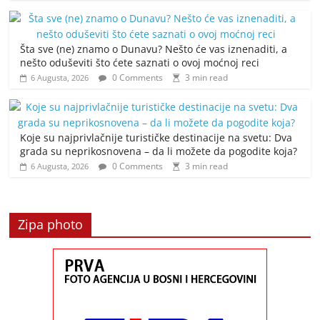
Šta sve (ne) znamo o Dunavu? Nešto će vas iznenaditi, a
nešto oduševiti što ćete saznati o ovoj moćnoj reci
0 Comments
3 min read
6 Augusta, 2026
Koje su najprivlačnije turističke destinacije na svetu: Dva
grada su neprikosnovena – da li možete da pogodite koja?
0 Comments
3 min read
6 Augusta, 2026
Zipa photo