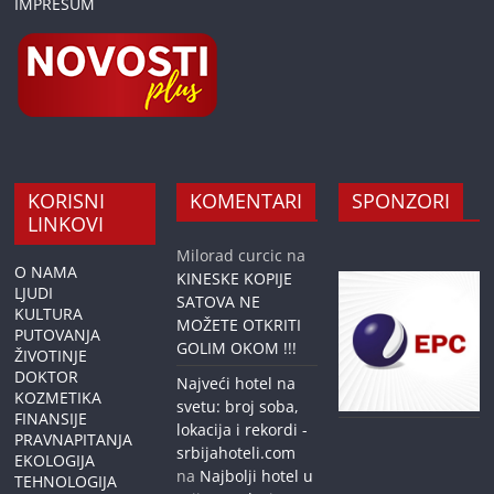
IMPRESUM
KORISNI
KOMENTARI
SPONZORI
LINKOVI
Milorad curcic
na
O NAMA
KINESKE KOPIJE
LJUDI
SATOVA NE
KULTURA
MOŽETE OTKRITI
PUTOVANJA
GOLIM OKOM !!!
ŽIVOTINJE
DOKTOR
Najveći hotel na
KOZMETIKA
svetu: broj soba,
FINANSIJE
lokacija i rekordi -
PRAVNAPITANJA
srbijahoteli.com
EKOLOGIJA
na
Najbolji hotel u
TEHNOLOGIJA