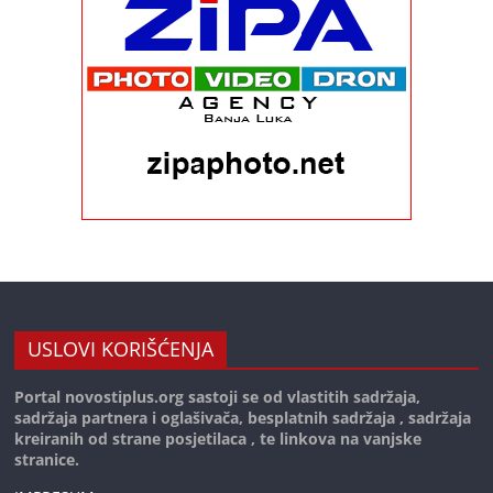
USLOVI KORIŠĆENJA
Portal novostiplus.org sastoji se od vlastitih sadržaja,
sadržaja partnera i oglašivača, besplatnih sadržaja , sadržaja
kreiranih od strane posjetilaca , te linkova na vanjske
stranice.