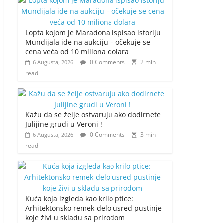
Lopta kojom je Maradona ispisao istoriju
Mundijala ide na aukciju – očekuje se
cena veća od 10 miliona dolara
0 Comments
2 min
6 Augusta, 2026
read
Kažu da se želje ostvaruju ako dodirnete
Julijine grudi u Veroni !
0 Comments
3 min
6 Augusta, 2026
read
Kuća koja izgleda kao krilo ptice:
Arhitektonsko remek-delo usred pustinje
koje živi u skladu sa prirodom