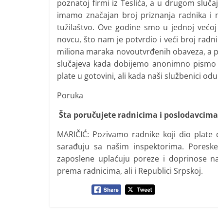
poznatoj firmi iz Teslića, a u drugom sluča
imamo značajan broj priznanja radnika i 
tužilaštvo. Ove godine smo u jednoj većoj 
novcu, što nam je potvrdio i veći broj radn
miliona maraka novoutvrđenih obaveza, a pos
slučajeva kada dobijemo anonimno pismo 
plate u gotovini, ali kada naši službenici od
Poruka
Šta poručujete radnicima i poslodavcima
MARIČIĆ: Pozivamo radnike koji dio plate d
sarađuju sa našim inspektorima. Poreske
zaposlene uplaćuju poreze i doprinose n
prema radnicima, ali i Republici Srpskoj.