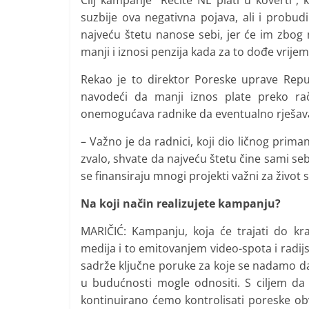
Cilj kampanje “Recite NE plati u koverti”,
i
suzbije ova negativna pojava, ali i probud
t
najveću štetu nanose sebi, jer će im zbog
i
manji i iznosi penzija kada za to dođe vrijem
v
Rekao je to direktor Poreske uprave Repu
n
navodeći da manji iznos plate preko r
i
onemogućava radnike da eventualno rješavaj
h
– Važno je da radnici, koji dio ličnog priman
v
zvalo, shvate da najveću štetu čine sami seb
i
se finansiraju mnogi projekti važni za život 
j
e
Na koji način realizujete kampanju?
s
MARIČIĆ: Kampanju, koja će trajati do k
t
medija i to emitovanjem video-spota i radij
i
sadrže ključne poruke za koje se nadamo da 
u budućnosti mogle odnositi. S ciljem d
kontinuirano ćemo kontrolisati poreske 