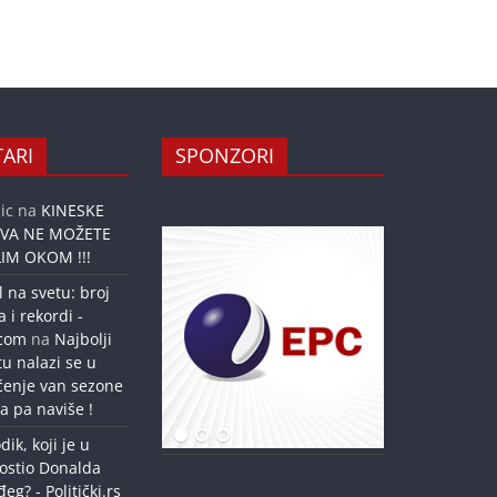
ARI
SPONZORI
ic
na
KINESKE
OVA NE MOŽETE
IM OKOM !!!
l na svetu: broj
a i rekordi -
.com
na
Najbolji
tu nalazi se u
ćenje van sezone
a pa naviše !
dik, koji je u
ostio Donalda
g? - Politički.rs