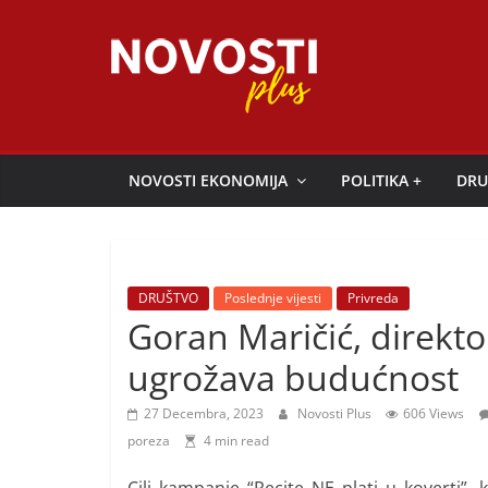
Skip
to
content
Novosti
Plus
NOVOSTI EKONOMIJA
POLITIKA +
DRU
P
o
r
DRUŠTVO
Poslednje vijesti
Privreda
t
Goran Maričić, direkto
a
ugrožava budućnost
l
p
27 Decembra, 2023
Novosti Plus
606 Views
o
poreza
4 min read
z