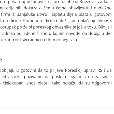
ju o privatnoj ustanovi za stare osobe iz Kneževa, za koje
materijalnih dokaza o čemu ćemo obavijestiti i nadležno
firmi iz Banjaluke utvrdili isplatu dijela plata u gotovom
ika te firme. Pomenutoj firmi naložili smo plaćanje oko 6,8
tupak po žalbi poreskog obveznika je još u toku. Bilo je i
radnika određene firme u kojem navode da dobijaju dio
u u kontrolu svi radnici redom to negiraju.
?
obijaju u gotovini da to prijave Poreskoj upravi RS i da
 obveznike pozivamo da posluju legalno i da za svoje
a cjelokupan iznos plate i tako pokažu da su odgovorni