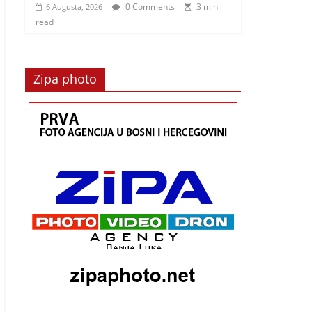
0 Comments
3 min
6 Augusta, 2026
read
Zipa photo