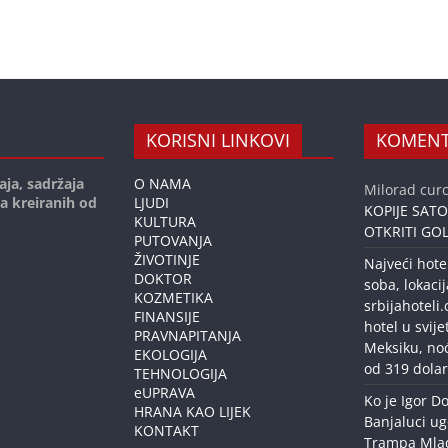
KORISNI LINKOVI
KOMENT
aja, sadržaja
O NAMA
Milorad curc
ja kreiranih od
LJUDI
KOPIJE SAT
KULTURA
OTKRITI GOL
PUTOVANJA
ŽIVOTINJE
Najveći hote
DOKTOR
soba, lokacij
KOZMETIKA
srbijahoteli
FINANSIJE
hotel u svije
PRAVNAPITANJA
Meksiku, no
EKOLOGIJA
od 319 dolar
TEHNOLOGIJA
eUPRAVA
Ko je Igor Do
HRANA KAO LIJEK
Banjaluci ug
KONTAKT
Trampa Mlađe