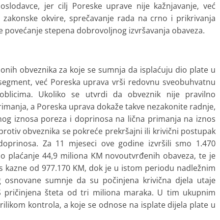
slodavce, jer cilj Poreske uprave nije kažnjavanje, već
zakonske okvire, sprečavanje rada na crno i prikrivanja
 te povećanje stepena dobrovoljnog izvršavanja obaveza.
 onih obveznika za koje se sumnja da isplaćuju dio plate u
n segment, već Poreska uprava vrši redovnu sveobuhvatnu
blicima. Ukoliko se utvrdi da obveznik nije pravilno
 primanja, a Poreska uprava dokaže takve nezakonite radnje,
og iznosa poreza i doprinosa na lična primanja na iznos
 protiv obveznika se pokreće prekršajni ili krivični postupak
 doprinosa. Za 11 mjeseci ove godine izvršili smo 1.470
no plaćanje 44,9 miliona KM novoutvrđenih obaveza, te je
os kazne od 977.170 KM, dok je u istom periodu nadležnim
g osnovane sumnje da su počinjena krivična djela utaje
 pričinjena šteta od tri miliona maraka. U tim ukupnim
likom kontrola, a koje se odnose na isplate dijela plate u