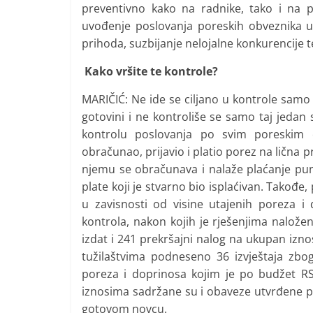
preventivno kako na radnike, tako i na po
uvođenje poslovanja poreskih obveznika u 
prihoda, suzbijanje nelojalne konkurencije
Kako vršite te kontrole?
MARIČIĆ: Ne ide se ciljano u kontrole samo
gotovini i ne kontroliše se samo taj jeda
kontrolu poslovanja po svim poreskim o
obračunao, prijavio i platio porez na lična
njemu se obračunava i nalaže plaćanje pun
plate koji je stvarno bio isplaćivan. Takođe,
u zavisnosti od visine utajenih poreza i
kontrola, nakon kojih je rješenjima nalože
izdat i 241 prekršajni nalog na ukupan izn
tužilaštvima podneseno 36 izvještaja zbo
poreza i doprinosa kojim je po budžet RS
iznosima sadržane su i obaveze utvrđene pri
gotovom novcu.