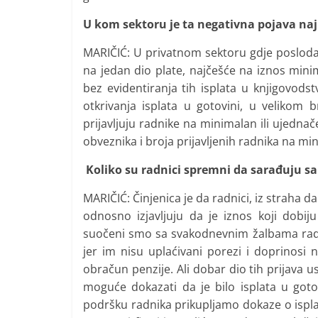
U kom sektoru je ta negativna pojava naj
MARIČIĆ: U privatnom sektoru gdje posloda
na jedan dio plate, najčešće na iznos mini
bez evidentiranja tih isplata u knjigovods
otkrivanja isplata u gotovini, u velikom 
prijavljuju radnike na minimalan ili ujedna
obveznika i broja prijavljenih radnika na mi
Koliko su radnici spremni da sarađuju s
MARIČIĆ: Činjenica je da radnici, iz straha 
odnosno izjavljuju da je iznos koji dobij
suočeni smo sa svakodnevnim žalbama radnik
jer im nisu uplaćivani porezi i doprinosi n
obračun penzije. Ali dobar dio tih prijava 
moguće dokazati da je bilo isplata u go
podršku radnika prikupljamo dokaze o ispla