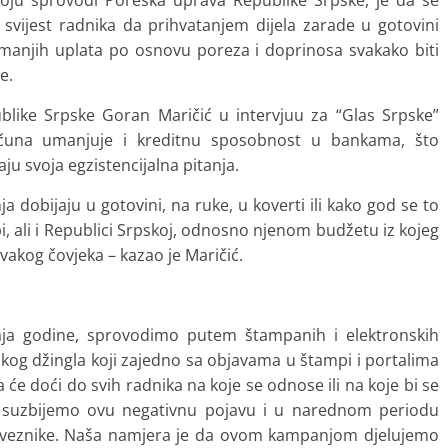
 koju sprovodi Poreska uprava Republike Srpske, je da se
i svijest radnika da prihvatanjem dijela zarade u gotovini
 manjih uplata po osnovu poreza i doprinosa svakako biti
e.
blike Srpske Goran Maričić u intervjuu za “Glas Srpske”
ačuna umanjuje i kreditnu sposobnost u bankama, što
u svoja egzistencijalna pitanja.
ja dobijaju u gotovini, na ruke, u koverti ili kako god se to
i, ali i Republici Srpskoj, odnosno njenom budžetu iz kojeg
svakog čovjeka – kazao je Maričić.
raja godine, sprovodimo putem štampanih i elektronskih
skog džingla koji zajedno sa objavama u štampi i portalima
će doći do svih radnika na koje se odnose ili na koje bi se
a suzbijemo ovu negativnu pojavu i u narednom periodu
obveznike. Naša namjera je da ovom kampanjom djelujemo