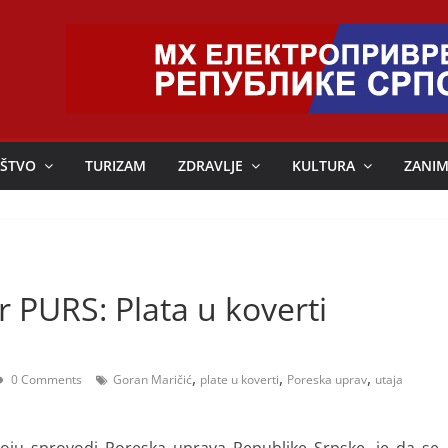
ŠTVO
TURIZAM
ZDRAVLJE
KULTURA
ZANIM
r PURS: Plata u koverti
,
,
,
0 Comments
Goran Maričić
plate u koverti
Poreska uprav
utaja