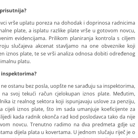
prisutnija?
vci vrše uplatu poreza na dohodak i doprinosa radnicima
malne plate, a isplatu razlike plate vrše u gotovom novcu,
tvenim evidencijama. Prilikom planiranja kontrola s ciljem
broju slučajeva akcenat stavljamo na one obveznike koji
čen iznos plate, te se vrši analiza odnosa dobiti određenog
nimalnu platu.
a inspektorima?
da ne ostanu bez posla, uopšte ne sarađuju sa inspektorima,
u na svoj tekući račun cjelokupan iznos plate. Međutim,
a iz realnog sektora koji ispunjavaju uslove za penziju,
a cijeli iznos plate, što im sada umanjuje koeficijente za
uslijedi kada radnik okonča rad kod poslodavca tako da nije
tovom novcu. Trenutno radimo na dva predmeta gdje uz
tama dijela plata u kovertama. U jednom slučaju riječ je o