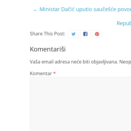
←
Ministar Dačić uputio saučešće povo
Repub
Share This Post:
Komentariši
Vaša email adresa neće biti objavljivana.
Neop
Komentar
*