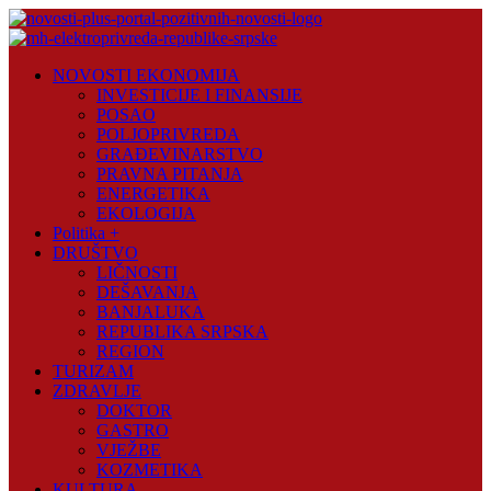
Skip
to
content
Novosti
NOVOSTI EKONOMIJA
Plus
INVESTICIJE I FINANSIJE
POSAO
Portal
POLJOPRIVREDA
pozitivnih
GRAĐEVINARSTVO
vijesti
PRAVNA PITANJA
ENERGETIKA
EKOLOGIJA
Politika +
DRUŠTVO
LIČNOSTI
DEŠAVANJA
BANJALUKA
REPUBLIKA SRPSKA
REGION
TURIZAM
ZDRAVLJE
DOKTOR
GASTRO
VJEŽBE
KOZMETIKA
KULTURA