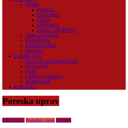
SPORT
FUDBAL
RUKOMET
TENIS
KOŠARKA
OSTALI SPORTOVI
OBRAZOVANJE
POZORIŠTE
KNJIŽEVNOST
MUZIKA
ZANIMLJIVO
NAUKA I TEHNOLOGIJA
ŽIVOTINJE
FILM
LJEPOTA I MODA
HOROSKOP
KONTAKT
Poreska uprav
DRUŠTVO
Poslednje vijesti
Privreda