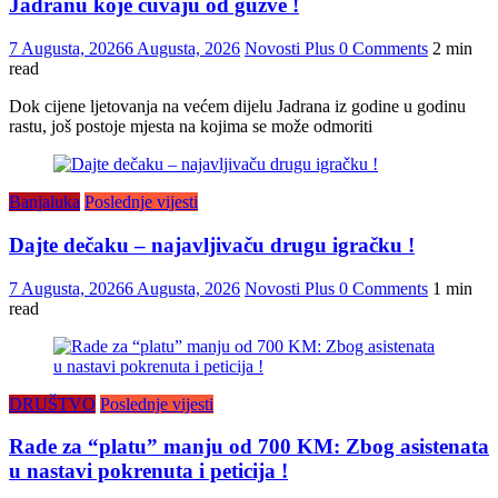
Jadranu koje čuvaju od gužve !
7 Augusta, 2026
6 Augusta, 2026
Novosti Plus
0 Comments
2 min
read
Dok cijene ljetovanja na većem dijelu Jadrana iz godine u godinu
rastu, još postoje mjesta na kojima se može odmoriti
Banjaluka
Poslednje vijesti
Dajte dečaku – najavljivaču drugu igračku !
7 Augusta, 2026
6 Augusta, 2026
Novosti Plus
0 Comments
1 min
read
DRUŠTVO
Poslednje vijesti
Rade za “platu” manju od 700 KM: Zbog asistenata
u nastavi pokrenuta i peticija !