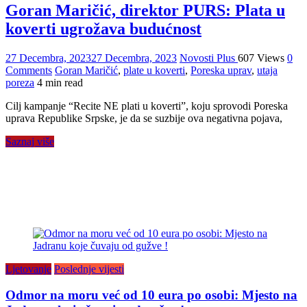
Goran Maričić, direktor PURS: Plata u
koverti ugrožava budućnost
27 Decembra, 2023
27 Decembra, 2023
Novosti Plus
607 Views
0
Comments
Goran Maričić
,
plate u koverti
,
Poreska uprav
,
utaja
poreza
4 min read
Cilj kampanje “Recite NE plati u koverti”, koju sprovodi Poreska
uprava Republike Srpske, je da se suzbije ova negativna pojava,
Saznaj više
Ljetovanje
Poslednje vijesti
Odmor na moru već od 10 eura po osobi: Mjesto na