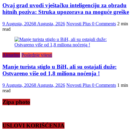
Ovaj grad uvodi vještačku inteligenciju za obradu
hitnih poziva: Struka upozorava na moguće greške
9 Augusta, 2026
8 Augusta, 2026
Novosti Plus
0 Comments
2 min
read
Aktuelno
Poslednje vijesti
Manje turista stiglo u BiH, ali su ostajali duže:
Ostvareno više od 1,8 miliona noćenja !
9 Augusta, 2026
8 Augusta, 2026
Novosti Plus
0 Comments
1 min
read
Zipa photo
USLOVI KORIŠĆENJA