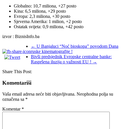
Globalno: 10,7 miliona, +27 posto
Kina: 6,5 miliona, +29 posto
Evropa: 2,3 miliona, +30 posto
Sjeverna Amerika: 1 milion, +2 posto
Ostatak svijeta: 0,9 miliona, +42 posto
izvor : BiznisInfo.ba
←
U Banjaluci “Noć bioskopa” povodom Dana
ruske kinematografije !
Bivši predsjednik Evropske centralne banke:
Raspršena iluzija o važnosti EU !
→
Share This Post:
Komentariši
Vaša email adresa neće biti objavljivana.
Neophodna polja su
označena sa
*
Komentar
*