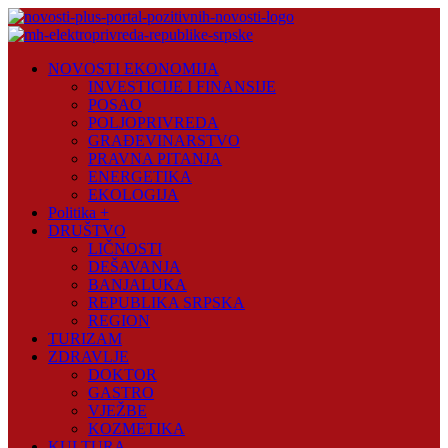
Skip
to
content
Novosti
NOVOSTI EKONOMIJA
Plus
INVESTICIJE I FINANSIJE
POSAO
Portal
POLJOPRIVREDA
pozitivnih
GRAĐEVINARSTVO
vijesti
PRAVNA PITANJA
ENERGETIKA
EKOLOGIJA
Politika +
DRUŠTVO
LIČNOSTI
DEŠAVANJA
BANJALUKA
REPUBLIKA SRPSKA
REGION
TURIZAM
ZDRAVLJE
DOKTOR
GASTRO
VJEŽBE
KOZMETIKA
KULTURA