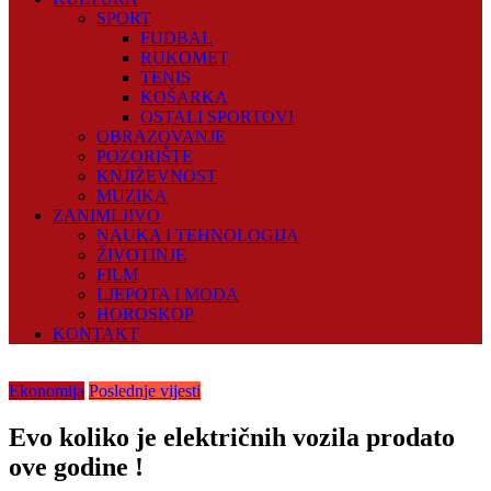
SPORT
FUDBAL
RUKOMET
TENIS
KOŠARKA
OSTALI SPORTOVI
OBRAZOVANJE
POZORIŠTE
KNJIŽEVNOST
MUZIKA
ZANIMLJIVO
NAUKA I TEHNOLOGIJA
ŽIVOTINJE
FILM
LJEPOTA I MODA
HOROSKOP
KONTAKT
Ekonomija
Poslednje vijesti
Evo koliko je električnih vozila prodato
ove godine !