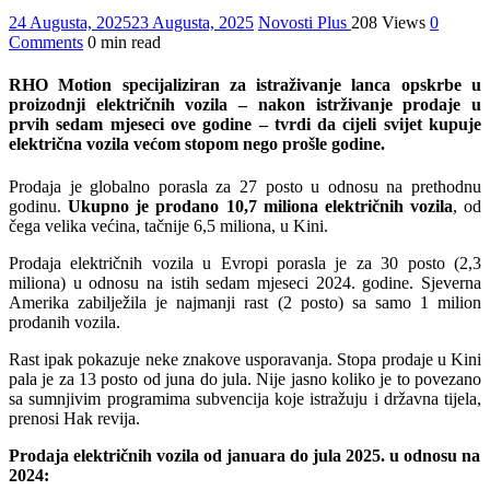
24 Augusta, 2025
23 Augusta, 2025
Novosti Plus
208 Views
0
Comments
0 min read
RHO Motion specijaliziran za istraživanje lanca opskrbe u
proizodnji električnih vozila – nakon istrživanje prodaje u
prvih sedam mjeseci ove godine – tvrdi da cijeli svijet kupuje
električna vozila većom stopom nego prošle godine.
Prodaja je globalno porasla za 27 posto u odnosu na prethodnu
godinu.
Ukupno je prodano 10,7 miliona električnih vozila
, od
čega velika većina, tačnije 6,5 miliona, u Kini.
Prodaja električnih vozila u Evropi porasla je za 30 posto (2,3
miliona) u odnosu na istih sedam mjeseci 2024. godine. Sjeverna
Amerika zabilježila je najmanji rast (2 posto) sa samo 1 milion
prodanih vozila.
Rast ipak pokazuje neke znakove usporavanja. Stopa prodaje u Kini
pala je za 13 posto od juna do jula. Nije jasno koliko je to povezano
sa sumnjivim programima subvencija koje istražuju i državna tijela,
prenosi Hak revija.
Prodaja električnih vozila od januara do jula 2025. u odnosu na
2024: