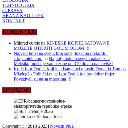
EKOLOGIJA
TEHNOLOGIJA
eUPRAVA
HRANA KAO LIJEK
KONTAKT
KOMENTARI
Milorad curcic
na
KINESKE KOPIJE SATOVA NE
MOŽETE OTKRITI GOLIM OKOM !!!
Najveći hotel na svetu: broj soba, lokacija i rekordi -
srbijahoteli.com
na
Najbolji hotel u svijetu nalazi se u
Meksiku, noćenje van sezone od 319 dolara pa naviše !
Ko je Igor Dodik, koji je u Banjaluci ugostio Donalda Trampa
Mlađeg? - Politički.rs
na
Igor Dodik je ultra dobar frajer:
Povezivali su ga sa mnogima !!!
SPONZORI
Copyright © [2018-2023]
Novosti Plus
.