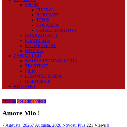
SPORT
FUDBAL
RUKOMET
TENIS
KOŠARKA
OSTALI SPORTOVI
OBRAZOVANJE
POZORIŠTE
KNJIŽEVNOST
MUZIKA
ZANIMLJIVO
NAUKA I TEHNOLOGIJA
ŽIVOTINJE
FILM
LJEPOTA I MODA
HOROSKOP
KONTAKT
Muzika
Poslednje vijesti
Amore Mio !
7 Augusta, 2026
7 Augusta, 2026
Novosti Plus
221 Views
0