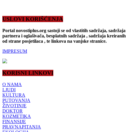
USLOVI KORIŠĆENJA
Portal novostiplus.org sastoji se od vlastitih sadržaja, sadržaja
partnera i oglašivača, besplatnih sadržaja , sadržaja kreiranih
od strane posjetilaca , te linkova na vanjske stranice.
IMPRESUM
KORISNI LINKOVI
O NAMA
LJUDI
KULTURA
PUTOVANJA
ŽIVOTINJE
DOKTOR
KOZMETIKA
FINANSIJE
PRAVNAPITANJA