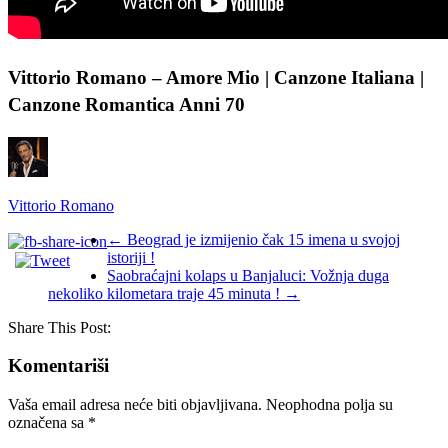
Vittorio Romano – Amore Mio | Canzone Italiana |
Canzone Romantica Anni 70
Vittorio Romano
←
Beograd je izmijenio čak 15 imena u svojoj
istoriji !
Saobraćajni kolaps u Banjaluci: Vožnja duga
nekoliko kilometara traje 45 minuta !
→
Share This Post:
Komentariši
Vaša email adresa neće biti objavljivana.
Neophodna polja su
označena sa
*