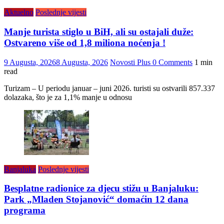
Aktuelno
Poslednje vijesti
Manje turista stiglo u BiH, ali su ostajali duže:
Ostvareno više od 1,8 miliona noćenja !
9 Augusta, 2026
8 Augusta, 2026
Novosti Plus
0 Comments
1 min
read
Turizam – U periodu januar – juni 2026. turisti su ostvarili 857.337
dolazaka, što je za 1,1% manje u odnosu
Banjaluka
Poslednje vijesti
Besplatne radionice za djecu stižu u Banjaluku:
Park „Mladen Stojanović“ domaćin 12 dana
programa