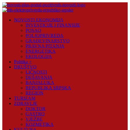
Skip
to
content
Novosti
NOVOSTI EKONOMIJA
Plus
INVESTICIJE I FINANSIJE
POSAO
Portal
POLJOPRIVREDA
pozitivnih
GRAĐEVINARSTVO
vijesti
PRAVNA PITANJA
ENERGETIKA
EKOLOGIJA
Politika +
DRUŠTVO
LIČNOSTI
DEŠAVANJA
BANJALUKA
REPUBLIKA SRPSKA
REGION
TURIZAM
ZDRAVLJE
DOKTOR
GASTRO
VJEŽBE
KOZMETIKA
KULTURA