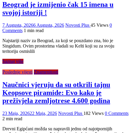
Beograd je izmijenio čak 15 imena u
svojoj istoriji !
7 Augusta, 2026
6 Augusta, 2026
Novosti Plus
45 Views
0
Comments
1 min read
Najstariji naziv za Beograd, za koji se pouzdano zna, bio je
Singidum. Ovim prostorima vladali su Kelti koji su za svoju
teritoriju osmislili
Saznaj više
Poslednje vijesti
Znamenitosti
Naučnici vjeruju da su otkrili tajnu
Keopsove piramide: Evo kako je
preživjela zemljotrese 4.600 godina
23 Maja, 2026
22 Maja, 2026
Novosti Plus
182 Views
0 Comments
2 min read
Drevni Egipćani možda su napravili jednu od najotpornijih