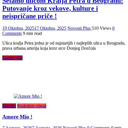
Šetamo ulicom Kralja Petra u Beogradu:
Putovanje kroz vekove, kulture i
neispričane priče !
19 Oktobra, 2025
17 Oktobra, 2025
Novosti Plus
510 Views
0
Comments
9 min read
Ulica kralja Petra jedna je od najstarijih i najlepših ulica u Beogradu,
prava urbana arterija koja kroz srce Donjeg Dorćola
Saznaj više
Muzika
Poslednje vijesti
Amore Mio !
7 Augusta, 2026
7 Augusta, 2026
Novosti Plus
0 Comments
0 min