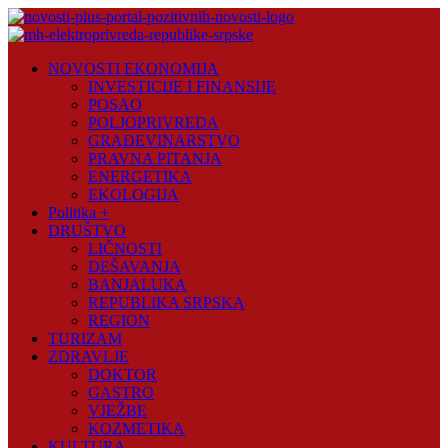
Skip
to
content
Novosti
NOVOSTI EKONOMIJA
Plus
INVESTICIJE I FINANSIJE
POSAO
Portal
POLJOPRIVREDA
pozitivnih
GRAĐEVINARSTVO
vijesti
PRAVNA PITANJA
ENERGETIKA
EKOLOGIJA
Politika +
DRUŠTVO
LIČNOSTI
DEŠAVANJA
BANJALUKA
REPUBLIKA SRPSKA
REGION
TURIZAM
ZDRAVLJE
DOKTOR
GASTRO
VJEŽBE
KOZMETIKA
KULTURA