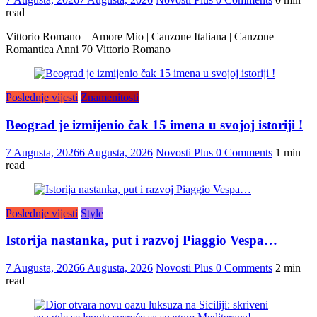
read
Vittorio Romano – Amore Mio | Canzone Italiana | Canzone
Romantica Anni 70 Vittorio Romano
Poslednje vijesti
Znamenitosti
Beograd je izmijenio čak 15 imena u svojoj istoriji !
7 Augusta, 2026
6 Augusta, 2026
Novosti Plus
0 Comments
1 min
read
Poslednje vijesti
Style
Istorija nastanka, put i razvoj Piaggio Vespa…
7 Augusta, 2026
6 Augusta, 2026
Novosti Plus
0 Comments
2 min
read