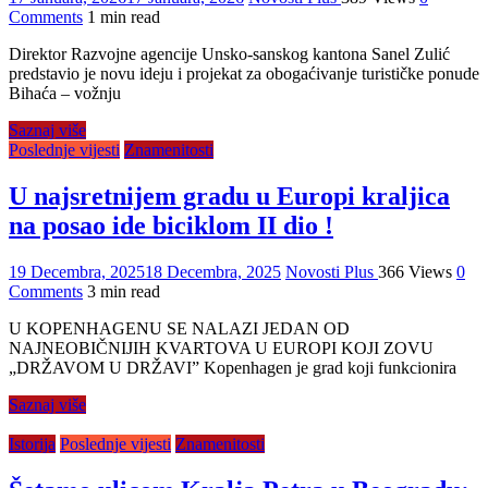
Comments
1 min read
Direktor Razvojne agencije Unsko-sanskog kantona Sanel Zulić
predstavio je novu ideju i projekat za obogaćivanje turističke ponude
Bihaća – vožnju
Saznaj više
Poslednje vijesti
Znamenitosti
U najsretnijem gradu u Europi kraljica
na posao ide biciklom II dio !
19 Decembra, 2025
18 Decembra, 2025
Novosti Plus
366 Views
0
Comments
3 min read
U KOPENHAGENU SE NALAZI JEDAN OD
NAJNEOBIČNIJIH KVARTOVA U EUROPI KOJI ZOVU
„DRŽAVOM U DRŽAVI” Kopenhagen je grad koji funkcionira
Saznaj više
Istorija
Poslednje vijesti
Znamenitosti