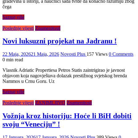
građevina u istoriji, a naučnici sada tvrde da konačno razumiju zbog
čega
Saznaj više
Poslednje vijesti
Znamenitosti
Novi luksuzni projekat na Jadranu !
22 Maja, 2026
21 Maja, 2026
Novosti Plus
157 Views
0 Comments
0 min read
Vlasnik Adriatic Propertiesa Petros Statis zaintrigirao je javnost
objavom koja nagovještava dolazak prestižnog svjetskog brenda
Nammos u Crnu Goru. Uz
Saznaj više
Poslednje vijesti
ZANIMLJIVO
Znamenitosti
Vožnja kroz historiju: Hoće li BiH dobiti
svoju “Veneciju” !
17 Januara, 2026
17 Januara, 2026
Novosti Plus
389 Views
0