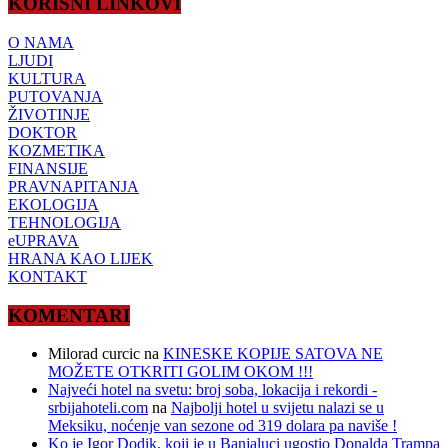
KORISNI LINKOVI
O NAMA
LJUDI
KULTURA
PUTOVANJA
ŽIVOTINJE
DOKTOR
KOZMETIKA
FINANSIJE
PRAVNAPITANJA
EKOLOGIJA
TEHNOLOGIJA
eUPRAVA
HRANA KAO LIJEK
KONTAKT
KOMENTARI
Milorad curcic
na
KINESKE KOPIJE SATOVA NE
MOŽETE OTKRITI GOLIM OKOM !!!
Najveći hotel na svetu: broj soba, lokacija i rekordi -
srbijahoteli.com
na
Najbolji hotel u svijetu nalazi se u
Meksiku, noćenje van sezone od 319 dolara pa naviše !
Ko je Igor Dodik, koji je u Banjaluci ugostio Donalda Trampa