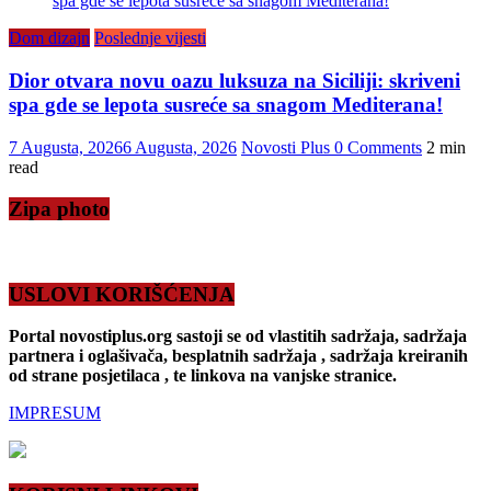
Dom dizajn
Poslednje vijesti
Dior otvara novu oazu luksuza na Siciliji: skriveni
spa gde se lepota susreće sa snagom Mediterana!
7 Augusta, 2026
6 Augusta, 2026
Novosti Plus
0 Comments
2 min
read
Zipa photo
USLOVI KORIŠĆENJA
Portal novostiplus.org sastoji se od vlastitih sadržaja, sadržaja
partnera i oglašivača, besplatnih sadržaja , sadržaja kreiranih
od strane posjetilaca , te linkova na vanjske stranice.
IMPRESUM