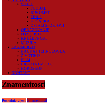
SPORT
FUDBAL
RUKOMET
TENIS
KOŠARKA
OSTALI SPORTOVI
OBRAZOVANJE
POZORIŠTE
KNJIŽEVNOST
MUZIKA
ZANIMLJIVO
NAUKA I TEHNOLOGIJA
ŽIVOTINJE
FILM
LJEPOTA I MODA
HOROSKOP
KONTAKT
Znamenitosti
Poslednje vijesti
Znamenitosti