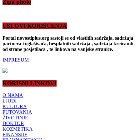
Zipa photo
USLOVI KORIŠĆENJA
Portal novostiplus.org sastoji se od vlastitih sadržaja, sadržaja
partnera i oglašivača, besplatnih sadržaja , sadržaja kreiranih
od strane posjetilaca , te linkova na vanjske stranice.
IMPRESUM
KORISNI LINKOVI
O NAMA
LJUDI
KULTURA
PUTOVANJA
ŽIVOTINJE
DOKTOR
KOZMETIKA
FINANSIJE