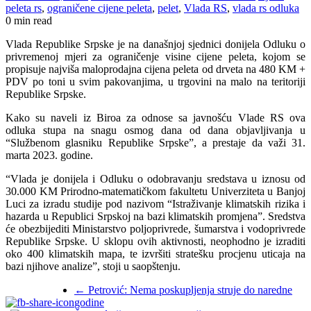
peleta rs
,
ograničene cijene peleta
,
pelet
,
Vlada RS
,
vlada rs odluka
0 min read
Vlada Republike Srpske je na današnjoj sjednici donijela Odluku o
privremenoj mjeri za ograničenje visine cijene peleta, kojom se
propisuje najviša maloprodajna cijena peleta od drveta na 480 KM +
PDV po toni u svim pakovanjima, u trgovini na malo na teritoriji
Republike Srpske.
Kako su naveli iz Biroa za odnose sa javnošću Vlade RS ova
odluka stupa na snagu osmog dana od dana objavljivanja u
“Službenom glasniku Republike Srpske”, a prestaje da važi 31.
marta 2023. godine.
“Vlada je donijela i Odluku o odobravanju sredstava u iznosu od
30.000 KM Prirodno-matematičkom fakultetu Univerziteta u Banjoj
Luci za izradu studije pod nazivom “Istraživanje klimatskih rizika i
hazarda u Republici Srpskoj na bazi klimatskih promjena”. Sredstva
će obezbijediti Ministarstvo poljoprivrede, šumarstva i vodoprivrede
Republike Srpske. U sklopu ovih aktivnosti, neophodno je izraditi
oko 400 klimatskih mapa, te izvršiti stratešku procjenu uticaja na
bazi njihove analize”, stoji u saopštenju.
←
Petrović: Nema poskupljenja struje do naredne
godine