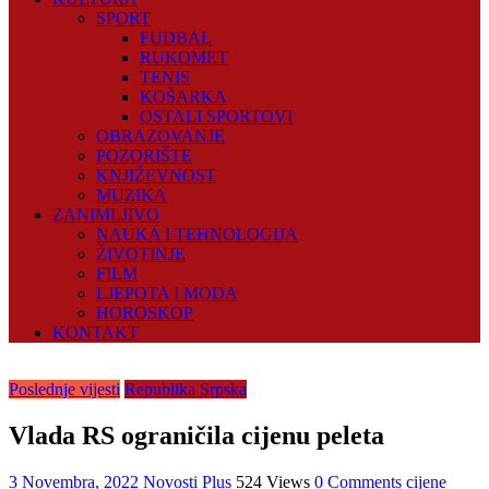
SPORT
FUDBAL
RUKOMET
TENIS
KOŠARKA
OSTALI SPORTOVI
OBRAZOVANJE
POZORIŠTE
KNJIŽEVNOST
MUZIKA
ZANIMLJIVO
NAUKA I TEHNOLOGIJA
ŽIVOTINJE
FILM
LJEPOTA I MODA
HOROSKOP
KONTAKT
Poslednje vijesti
Republika Srpska
Vlada RS ograničila cijenu peleta
3 Novembra, 2022
Novosti Plus
524 Views
0 Comments
cijene