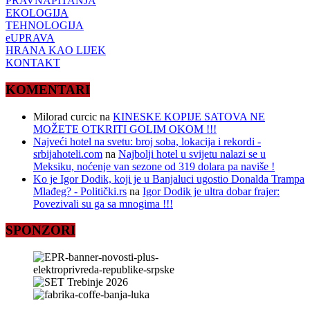
PRAVNAPITANJA
EKOLOGIJA
TEHNOLOGIJA
eUPRAVA
HRANA KAO LIJEK
KONTAKT
KOMENTARI
Milorad curcic
na
KINESKE KOPIJE SATOVA NE
MOŽETE OTKRITI GOLIM OKOM !!!
Najveći hotel na svetu: broj soba, lokacija i rekordi -
srbijahoteli.com
na
Najbolji hotel u svijetu nalazi se u
Meksiku, noćenje van sezone od 319 dolara pa naviše !
Ko je Igor Dodik, koji je u Banjaluci ugostio Donalda Trampa
Mlađeg? - Politički.rs
na
Igor Dodik je ultra dobar frajer:
Povezivali su ga sa mnogima !!!
SPONZORI