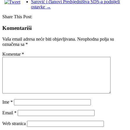
Šarović i članovi Predsjedništva SDS-a podnijeli
ostavke
→
Share This Post:
Komentariši
Vaša email adresa neće biti objavljivana.
Neophodna polja su
označena sa
*
Komentar
*
Ime
*
Email
*
Web stranica