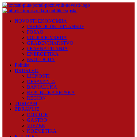
Skip
to
content
Novosti
NOVOSTI EKONOMIJA
Plus
INVESTICIJE I FINANSIJE
POSAO
Portal
POLJOPRIVREDA
pozitivnih
GRAĐEVINARSTVO
vijesti
PRAVNA PITANJA
ENERGETIKA
EKOLOGIJA
Politika +
DRUŠTVO
LIČNOSTI
DEŠAVANJA
BANJALUKA
REPUBLIKA SRPSKA
REGION
TURIZAM
ZDRAVLJE
DOKTOR
GASTRO
VJEŽBE
KOZMETIKA
KULTURA