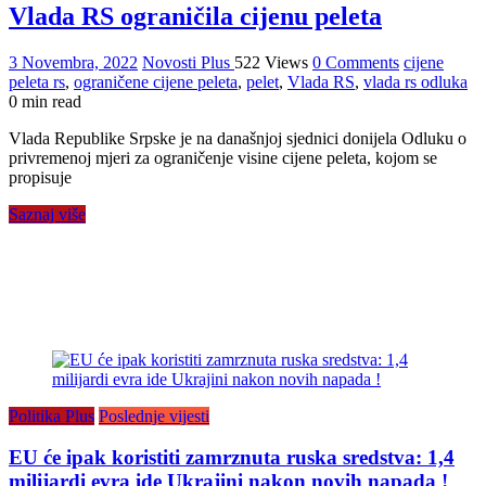
Vlada RS ograničila cijenu peleta
3 Novembra, 2022
Novosti Plus
522 Views
0 Comments
cijene
peleta rs
,
ograničene cijene peleta
,
pelet
,
Vlada RS
,
vlada rs odluka
0 min read
Vlada Republike Srpske je na današnjoj sjednici donijela Odluku o
privremenoj mjeri za ograničenje visine cijene peleta, kojom se
propisuje
Saznaj više
Politika Plus
Poslednje vijesti
EU će ipak koristiti zamrznuta ruska sredstva: 1,4
milijardi evra ide Ukrajini nakon novih napada !