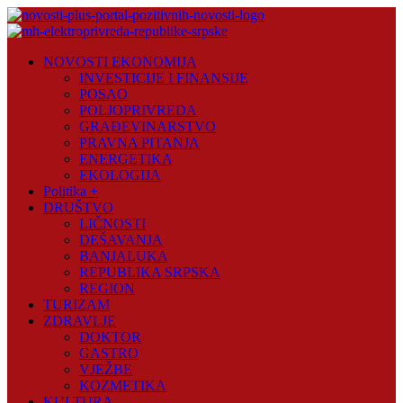
Skip
to
content
Novosti
NOVOSTI EKONOMIJA
Plus
INVESTICIJE I FINANSIJE
POSAO
Portal
POLJOPRIVREDA
pozitivnih
GRAĐEVINARSTVO
vijesti
PRAVNA PITANJA
ENERGETIKA
EKOLOGIJA
Politika +
DRUŠTVO
LIČNOSTI
DEŠAVANJA
BANJALUKA
REPUBLIKA SRPSKA
REGION
TURIZAM
ZDRAVLJE
DOKTOR
GASTRO
VJEŽBE
KOZMETIKA
KULTURA