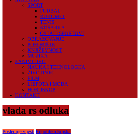
SPORT
FUDBAL
RUKOMET
TENIS
KOŠARKA
OSTALI SPORTOVI
OBRAZOVANJE
POZORIŠTE
KNJIŽEVNOST
MUZIKA
ZANIMLJIVO
NAUKA I TEHNOLOGIJA
ŽIVOTINJE
FILM
LJEPOTA I MODA
HOROSKOP
KONTAKT
vlada rs odluka
Poslednje vijesti
Republika Srpska